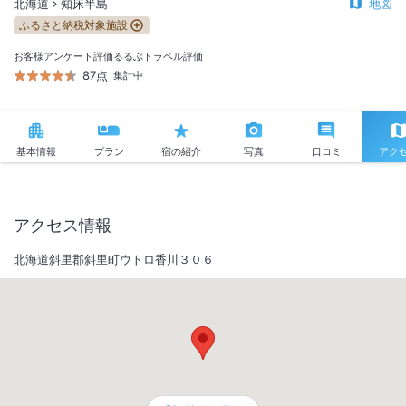
北海道
知床半島
地図
ふるさと納税対象施設
お客様アンケート評価
るるぶトラベル評価
87点
集計中
基本情報
プラン
宿の紹介
写真
口コミ
アク
アクセス情報
北海道斜里郡斜里町ウトロ香川３０６