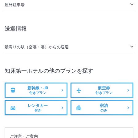
でございます。あらかじめご了承ください
屋外駐車場
2025年7月1日宿泊分より入湯税がお一人様300円に変更となります
送迎情報
１室に大人２名以上でご利用の場合、子供料金が適用となります（２名
１室利用に子供料金適用不可）。小人Ｄは０～未就学児となります。
最寄りの駅（空港・港）からの送迎
知床峠は冬期間通行止となります。事前にご確認ください。
知床第一ホテル
の他のプランを探す
新幹線・JR
航空券
付きプラン
付きプラン
レンタカー
宿泊
付き
のみ
ご注意・ご案内