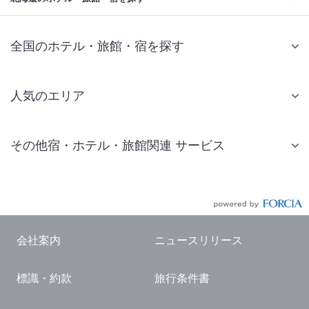
全国のホテル・旅館・宿を探す
人気のエリア
札幌 ホテル
その他宿・ホテル・旅館関連 サービス
仙台 ホテル
国内旅行・国内ツアー
東京ディズニーリゾート(R)周辺 ホテル
JR・新幹線付きツアー
東京 ホテル
航空券付きツアー
東京ドーム ホテル
会社案内
ニュースリリース
現地観光・レジャーチケット
新宿 ホテル
標識・約款
旅行条件書
国内観光ガイド
横浜 ホテル