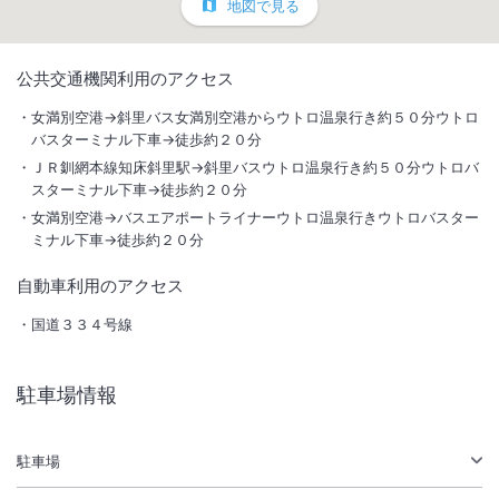
地図で見る
1
/
10
公共交通機関利用のアクセス
外観
女満別空港→斜里バス女満別空港からウトロ温泉行き約５０分ウトロ
バスターミナル下車→徒歩約２０分
ウトロ温泉の高台に位置し最も景観の良い施設です。東北海道一の広さ
ＪＲ釧網本線知床斜里駅→斜里バスウトロ温泉行き約５０分ウトロバ
の三層の展望大浴場、中国段通を敷きつめた広いロビーでおくつろぎ下
スターミナル下車→徒歩約２０分
さい。
女満別空港→バスエアポートライナーウトロ温泉行きウトロバスター
ミナル下車→徒歩約２０分
総客室数
199
室
IN
チェックイン
15:00
/ OUT
チェックアウト
10:00
自動車利用のアクセス
国道３３４号線
大浴場あり
温泉
駐車場あり
駐車場情報
施設からのお知らせ
駐車場
※※貸切風呂利用休止のお知らせ※※
貸切風呂でございますが、現在休止中となっており、再開の予定は未定