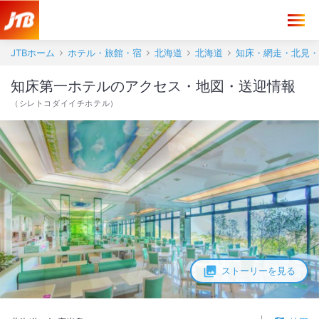
知床第一ホテル アクセス・地図・送迎情報【JTB】＜知床半島＞
JTBホーム
ホテル・旅館・宿
北海道
北海道
知床・網走・北見・
知床第一ホテルのアクセス・地図・送迎情報
（
シレトコダイイチホテル
）
ストーリーを見る