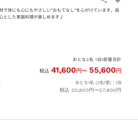
材で体にも心にもやさしい”おもてなし”を心がけています。自
心とした家庭料理が楽しめます♪
おとな
2
名
1
泊
1
部屋
合計
41,600
55,600
円
〜
円
税込
おとな1名 (
2
名1室)｜
1
泊
５
税込
20,800円〜27,800円