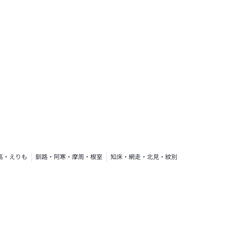
高・えりも
釧路・阿寒・摩周・根室
知床・網走・北見・紋別