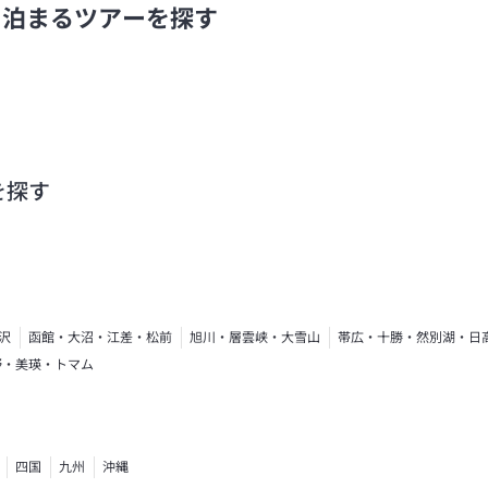
に泊まるツアーを探す
を探す
沢
函館・大沼・江差・松前
旭川・層雲峡・大雪山
帯広・十勝・然別湖・日
野・美瑛・トマム
四国
九州
沖縄