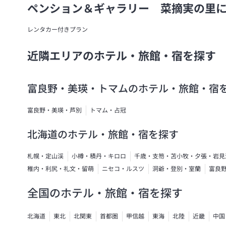
ペンション＆ギャラリー 菜摘実の里
レンタカー付きプラン
近隣エリアのホテル・旅館・宿を探す
富良野・美瑛・トマムのホテル・旅館・宿
富良野・美瑛・芦別
トマム・占冠
北海道のホテル・旅館・宿を探す
札幌・定山渓
小樽・積丹・キロロ
千歳・支笏・苫小牧・夕張・岩見
稚内・利尻・礼文・留萌
ニセコ・ルスツ
洞爺・登別・室蘭
富良
全国のホテル・旅館・宿を探す
北海道
東北
北関東
首都圏
甲信越
東海
北陸
近畿
中国