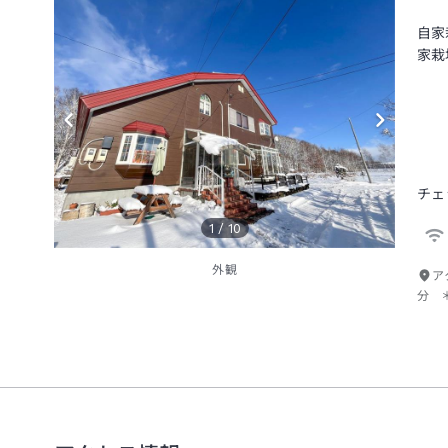
自家
家栽
チェ
1
/
10
外観
ア
分 