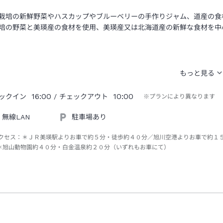
栽培の新鮮野菜やハスカップやブルーベリーの手作りジャム、道産の食
培の野菜と美瑛産の食材を使用、美瑛産又は北海道産の新鮮な食材を中
16:00
10:00
ックイン
/ チェックアウト
※プランにより異なります
無線LAN
駐車場あり
クセス：
＊ＪＲ美瑛駅よりお車で約５分・徒歩約４０分／旭川空港よりお車で約１
＊旭山動物園約４０分・白金温泉約２０分（いずれもお車にて）