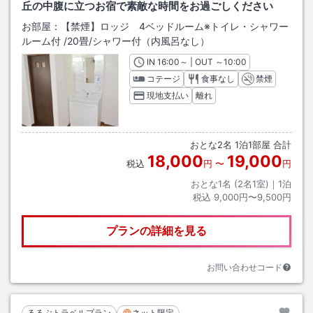
丘の中腹に立つお宿で素敵な時間をお過ごしください
お部屋：
【禁煙】ロッジ 4ベッドルーム※トイレ・シャワー
ルーム付
/
20畳
/シャワー付（内風呂なし）
IN
チェックイン
16:00
～ | OUT
チェックアウト
～
10:00
コテージ
食事なし
禁煙
現地支払い
離れ
おとな
2
名
1
泊
1
部屋 合計
18,000
19,000
税込
円
〜
円
おとな1名 (
2
名1室)｜
1
泊
税込
9,000円〜9,500円
プランの詳細を見る
お問い合わせコード
るるぶトラベルプラン
ネット限定