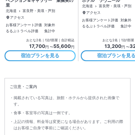
ペンション＆ギャラリー 菜摘実の
ホテル ラヴニール
里
北海道
富良野・美瑛・芦別
北海道
富良野・美瑛・芦別
アクセス
アクセス
お客様アンケート評価
対象外
お客様アンケート評価
対象外
るるぶトラベル評価
集計中
るるぶトラベル評価
集計中
おとな
2
名
｜
1
泊
1
部屋｜合計税込
おとな
2
名
｜
1
泊
1
部屋
17,700
55,600
13,200
3
円 〜
円
円 〜
宿泊プランを見る
宿泊プランを見
ご注意・ご案内
掲載されている写真は、旅館・ホテルから提供された画像で
す。
食事・客室等の写真は一例です。
上記の情報、料金等は変更になる場合があります。ご利用の際
はお客様ご自身で事前にご確認ください。