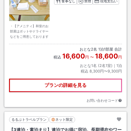
食事なし
禁煙
現地支払い
・【アメニティ】和室のお
部屋はポットやドライヤー
などをご用意しております
おとな
2
名
1
泊
1
部屋 合計
16,600
18,600
税込
円
〜
円
おとな1名 (
2
名1室)｜
1
泊
税込
8,300円〜9,300円
プランの詳細を見る
お問い合わせコード
るるぶトラベルプラン
ネット限定
【3連泊・素泊まり】連泊でお得に宿泊。長期滞在やワー