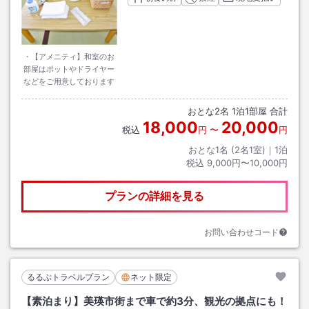
・【アメニティ】和室のお
部屋はポットやドライヤー
などをご用意しております
おとな
2
名
1
泊
1
部屋 合計
18,000
20,000
税込
円
〜
円
おとな1名 (
2
名1室)｜
1
泊
税込
9,000円〜10,000円
プランの詳細を見る
お問い合わせコード
るるぶトラベルプラン
ネット限定
【素泊まり】美瑛市街まで車で約3分、観光の拠点にも！