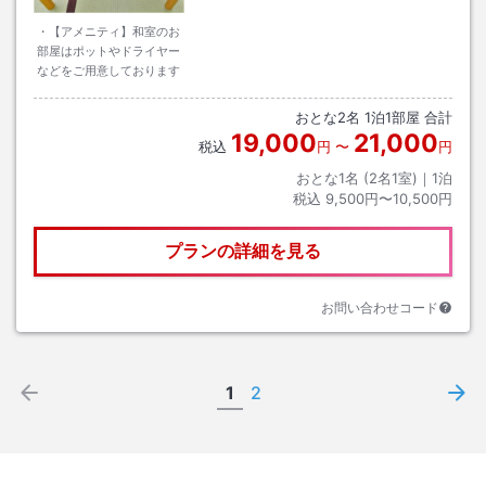
・【アメニティ】和室のお
部屋はポットやドライヤー
などをご用意しております
おとな
2
名
1
泊
1
部屋 合計
19,000
21,000
税込
円
〜
円
おとな1名 (
2
名1室)｜
1
泊
税込
9,500円〜10,500円
プランの詳細を見る
お問い合わせコード
1
2