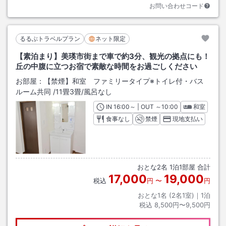
お問い合わせコード
るるぶトラベルプラン
ネット限定
【素泊まり】美瑛市街まで車で約3分、観光の拠点にも！
丘の中腹に立つお宿で素敵な時間をお過ごしください
お部屋：
【禁煙】和室 ファミリータイプ※トイレ付・バス
ルーム共同
/
11畳3畳
/風呂なし
IN
チェックイン
16:00
～ | OUT
チェックアウト
～
10:00
和室
食事なし
禁煙
現地支払い
おとな
2
名
1
泊
1
部屋 合計
17,000
19,000
税込
円
〜
円
おとな1名 (
2
名1室)｜
1
泊
税込
8,500円〜9,500円