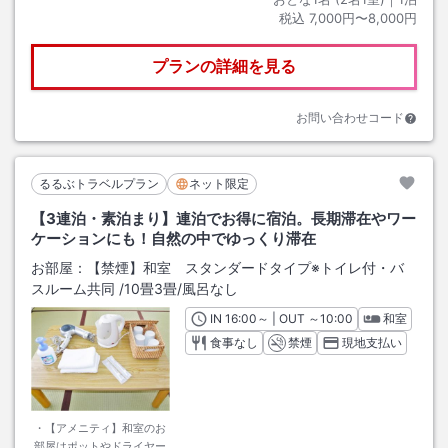
税込
7,000円〜8,000円
プランの詳細を見る
お問い合わせコード
るるぶトラベルプラン
ネット限定
【3連泊・素泊まり】連泊でお得に宿泊。長期滞在やワー
ケーションにも！自然の中でゆっくり滞在
お部屋：
【禁煙】和室 スタンダードタイプ※トイレ付・バ
スルーム共同
/
10畳3畳
/風呂なし
IN
チェックイン
16:00
～ | OUT
チェックアウト
～
10:00
和室
食事なし
禁煙
現地支払い
・【アメニティ】和室のお
部屋はポットやドライヤー