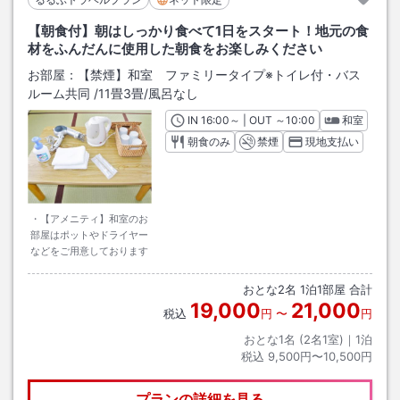
【朝食付】朝はしっかり食べて1日をスタート！地元の食
材をふんだんに使用した朝食をお楽しみください
お部屋：
【禁煙】和室 ファミリータイプ※トイレ付・バス
ルーム共同
/
11畳3畳
/風呂なし
IN
チェックイン
16:00
～ | OUT
チェックアウト
～
10:00
和室
朝食のみ
禁煙
現地支払い
・【アメニティ】和室のお
部屋はポットやドライヤー
などをご用意しております
おとな
2
名
1
泊
1
部屋 合計
19,000
21,000
税込
円
〜
円
おとな1名 (
2
名1室)｜
1
泊
税込
9,500円〜10,500円
プランの詳細を見る