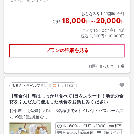
などをご用意しております
おとな
2
名
1
泊
1
部屋 合計
18,000
20,000
税込
円
〜
円
おとな1名 (
2
名1室)｜
1
泊
税込
9,000円〜10,000円
プランの詳細を見る
お問い合わせコード
るるぶトラベルプラン
ネット限定
【朝食付】朝はしっかり食べて1日をスタート！地元の食
材をふんだんに使用した朝食をお楽しみください
お部屋：
【禁煙】和室 3名様まで※トイレ付・バスルーム共
同
/
9畳3畳
/風呂なし
IN
チェックイン
16:00
～ | OUT
チェックアウト
～
10:00
和室
朝食のみ
禁煙
現地支払い