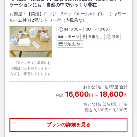
ケーションにも！自然の中でゆっくり滞在
お部屋：
【禁煙】ロッジ 3ベッドルーム※トイレ・シャワー
ルーム付
/
12畳
/シャワー付（内風呂なし）
IN
チェックイン
16:00
～ | OUT
チェックアウト
～
10:00
コテージ
食事なし
禁煙
現地支払い
・【アメニティ】和室のお
部屋はポットやドライヤー
などをご用意しております
おとな
2
名
1
泊
1
部屋 合計
16,600
18,600
税込
円
〜
円
おとな1名 (
2
名1室)｜
1
泊
税込
8,300円〜9,300円
プランの詳細を見る