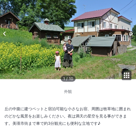
1
/
10
外観
丘の中腹に建つペットと宿泊可能な小さなお宿、周囲は牧草地に囲まれ
のどかな風景をお楽しみください。夜は満天の星空を見る事ができま
す。美瑛市街まで車で約3分観光にも便利な立地です♪