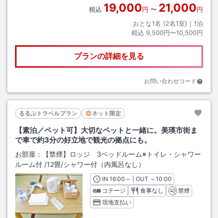
19,000
21,000
税込
円
〜
円
おとな1名 (
2
名1室)｜
1
泊
税込
9,500円〜10,500円
プランの詳細を見る
お問い合わせコード
るるぶトラベルプラン
ネット限定
【素泊／ペット可】大切なペットと一緒に。美瑛市街ま
で車で約3分の好立地で観光の拠点にも。
お部屋：
【禁煙】ロッジ 3ベッドルーム※トイレ・シャワー
ルーム付
/
12畳
/シャワー付（内風呂なし）
IN
チェックイン
16:00
～ | OUT
チェックアウト
～
10:00
コテージ
食事なし
禁煙
現地支払い