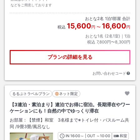
などをご用意しております
おとな
2
名
1
泊
1
部屋 合計
15,600
16,600
税込
円
〜
円
おとな1名 (
2
名1室)｜
1
泊
税込
7,800円〜8,300円
プランの詳細を見る
お問い合わせコード
るるぶトラベルプラン
ネット限定
【3連泊・素泊まり】連泊でお得に宿泊。長期滞在やワー
ケーションにも！自然の中でゆっくり滞在
お部屋：
【禁煙】和室 3名様まで※トイレ付・バスルーム共
同
/
9畳3畳
/風呂なし
IN
チェックイン
16:00
～ | OUT
チェックアウト
～
10:00
和室