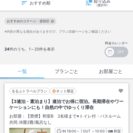
絞り込み
おすすめ順
(選択中)
おすすめのコテージ・貸別荘
この絞り込み条件を解除
※内容が異なる場合がありますので、プラン詳細ページをご確認ください
料金カレンダー
24
件のうち、
1～20
件を表示
一覧
プランごと
お部屋ごと
るるぶトラベルプラン
ネット限定
【3連泊・素泊まり】連泊でお得に宿泊。長期滞在やワー
ケーションにも！自然の中でゆっくり滞在
お部屋：
【禁煙】和室B 2名様まで※トイレ付・バスルーム
共同
/
8畳2畳
/風呂なし
IN
チェックイン
16:00
～ | OUT
チェックアウト
～
10:00
和室