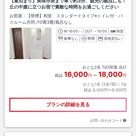
【素泊まり】美瑛市街まで車で約3分、観光の拠点にも！
丘の中腹に立つお宿で素敵な時間をお過ごしください
お部屋：
【禁煙】和室 スタンダードタイプ※トイレ付・バ
スルーム共同
/
10畳3畳
/風呂なし
IN
チェックイン
16:00
～ | OUT
チェックアウト
～
10:00
和室
食事なし
禁煙
現地支払い
おとな
2
名
1
泊
1
部屋 合計
16,000
18,000
税込
円
〜
円
おとな1名 (
2
名1室)｜
1
泊
税込
8,000円〜9,000円
プランの詳細を見る
お問い合わせコード