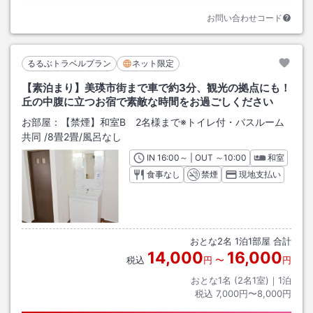
お問い合わせコード
るるぶトラベルプラン
ネット限定
【素泊まり】美瑛市街まで車で約3分、観光の拠点にも！
丘の中腹に立つお宿で素敵な時間をお過ごしください
お部屋：
【禁煙】和室B 2名様まで※トイレ付・バスルーム
共同
/
8畳2畳
/風呂なし
IN
チェックイン
16:00
～ | OUT
チェックアウト
～
10:00
和室
食事なし
禁煙
現地支払い
おとな
2
名
1
泊
1
部屋 合計
14,000
16,000
税込
円
〜
円
おとな1名 (
2
名1室)｜
1
泊
税込
7,000円〜8,000円