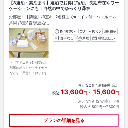
【3連泊・素泊まり】連泊でお得に宿泊。長期滞在やワー
ケーションにも！自然の中でゆっくり滞在
お部屋：
【禁煙】和室A 2名様まで※トイレ付・バスルーム
共同
/
8畳3畳
/風呂なし
IN
チェックイン
16:00
～ | OUT
チェックアウト
～
10:00
和室
食事なし
禁煙
現地支払い
・【アメニティ】和室のお
部屋はポットやドライヤー
などをご用意しております
おとな
2
名
1
泊
1
部屋 合計
13,600
15,600
税込
円
〜
円
おとな1名 (
2
名1室)｜
1
泊
税込
6,800円〜7,800円
プランの詳細を見る