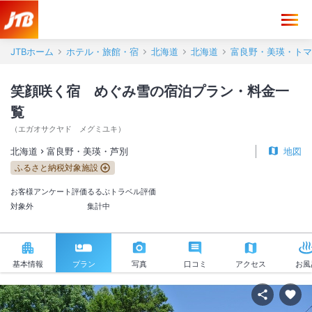
JTBホーム
ホテル・旅館・宿
北海道
北海道
富良野・美瑛・トマ
笑顔咲く宿 めぐみ雪の宿泊プラン・料金一
覧
（
エガオサクヤド メグミユキ
）
北海道
富良野・美瑛・芦別
地図
ふるさと納税対象施設
お客様アンケート評価
るるぶトラベル評価
対象外
集計中
基本情報
プラン
写真
口コミ
アクセス
お風