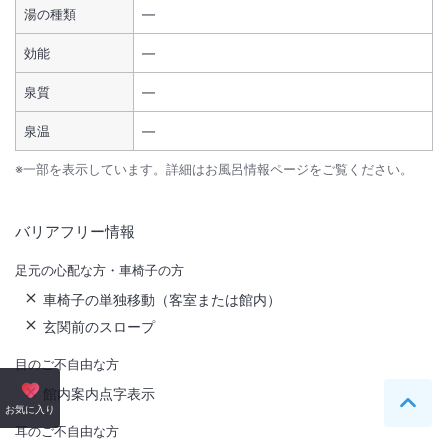
湯の種類
―
効能
―
泉質
―
泉温
―
※一部を表示しています。詳細はお風呂情報ページをご覧ください。
バリアフリー情報
足元の心配な方・車椅子の方
車椅子の単独移動（客室または館内）
玄関前のスロープ
目のご不自由な方
館内案内点字表示
ペー
お気に入り
耳のご不自由な方