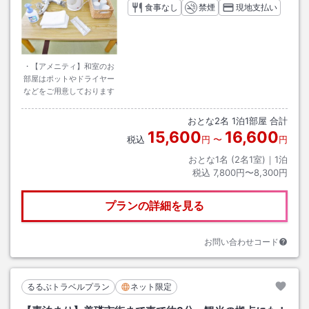
食事なし
禁煙
現地支払い
・【アメニティ】和室のお
部屋はポットやドライヤー
などをご用意しております
おとな
2
名
1
泊
1
部屋 合計
15,600
16,600
税込
円
〜
円
おとな1名 (
2
名1室)｜
1
泊
税込
7,800円〜8,300円
プランの詳細を見る
お問い合わせコード
るるぶトラベルプラン
ネット限定