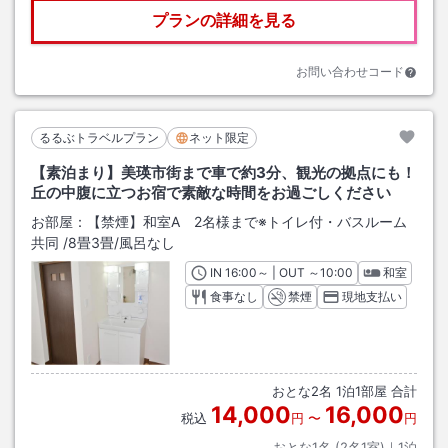
プランの詳細を見る
お問い合わせコード
るるぶトラベルプラン
ネット限定
【素泊まり】美瑛市街まで車で約3分、観光の拠点にも！
丘の中腹に立つお宿で素敵な時間をお過ごしください
お部屋：
【禁煙】和室A 2名様まで※トイレ付・バスルーム
共同
/
8畳3畳
/風呂なし
IN
チェックイン
16:00
～ | OUT
チェックアウト
～
10:00
和室
食事なし
禁煙
現地支払い
おとな
2
名
1
泊
1
部屋 合計
14,000
16,000
税込
円
〜
円
おとな1名 (
2
名1室)｜
1
泊