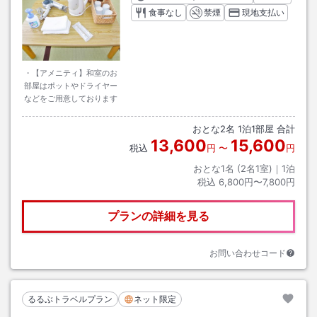
食事なし
禁煙
現地支払い
・【アメニティ】和室のお
部屋はポットやドライヤー
などをご用意しております
おとな
2
名
1
泊
1
部屋 合計
13,600
15,600
税込
円
〜
円
おとな1名 (
2
名1室)｜
1
泊
税込
6,800円〜7,800円
プランの詳細を見る
お問い合わせコード
るるぶトラベルプラン
ネット限定