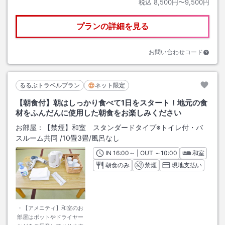
税込
8,500円〜9,500円
プランの詳細を見る
お問い合わせコード
るるぶトラベルプラン
ネット限定
【朝食付】朝はしっかり食べて1日をスタート！地元の食
材をふんだんに使用した朝食をお楽しみください
お部屋：
【禁煙】和室 スタンダードタイプ※トイレ付・バ
スルーム共同
/
10畳3畳
/風呂なし
IN
チェックイン
16:00
～ | OUT
チェックアウト
～
10:00
和室
朝食のみ
禁煙
現地支払い
・【アメニティ】和室のお
部屋はポットやドライヤー