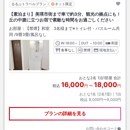
るるぶトラベルプラン
ネット限定
【素泊まり】美瑛市街まで車で約3分、観光の拠点にも！
丘の中腹に立つお宿で素敵な時間をお過ごしください
お部屋：
【禁煙】和室 3名様まで※トイレ付・バスルーム共
同
/
9畳3畳
/風呂なし
IN
チェックイン
16:00
～ | OUT
チェックアウト
～
10:00
和室
食事なし
禁煙
現地支払い
おとな
2
名
1
泊
1
部屋 合計
16,000
18,000
税込
円
〜
円
おとな1名 (
2
名1室)｜
1
泊
税込
8,000円〜9,000円
プランの詳細を見る
お問い合わせコード