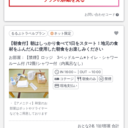
お問い合わせコード
るるぶトラベルプラン
ネット限定
【朝食付】朝はしっかり食べて1日をスタート！地元の食
材をふんだんに使用した朝食をお楽しみください
お部屋：
【禁煙】ロッジ 3ベッドルーム※トイレ・シャワー
ルーム付
/
12畳
/シャワー付（内風呂なし）
IN
チェックイン
16:00
～ | OUT
チェックアウト
～
10:00
コテージ
朝食のみ
禁煙
現地支払い
・【アメニティ】和室のお
部屋はポットやドライヤー
などをご用意しております
おとな
2
名
1
泊
1
部屋 合計