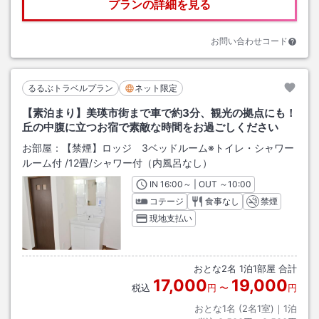
プランの詳細を見る
お問い合わせコード
るるぶトラベルプラン
ネット限定
【素泊まり】美瑛市街まで車で約3分、観光の拠点にも！
丘の中腹に立つお宿で素敵な時間をお過ごしください
お部屋：
【禁煙】ロッジ 3ベッドルーム※トイレ・シャワー
ルーム付
/
12畳
/シャワー付（内風呂なし）
IN
チェックイン
16:00
～ | OUT
チェックアウト
～
10:00
コテージ
食事なし
禁煙
現地支払い
おとな
2
名
1
泊
1
部屋 合計
17,000
19,000
税込
円
〜
円
おとな1名 (
2
名1室)｜
1
泊