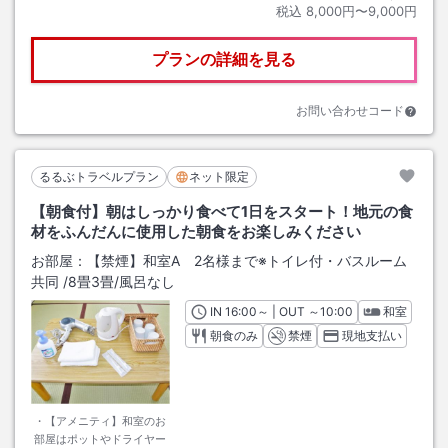
税込
8,000円〜9,000円
プランの詳細を見る
お問い合わせコード
るるぶトラベルプラン
ネット限定
【朝食付】朝はしっかり食べて1日をスタート！地元の食
材をふんだんに使用した朝食をお楽しみください
お部屋：
【禁煙】和室A 2名様まで※トイレ付・バスルーム
共同
/
8畳3畳
/風呂なし
IN
チェックイン
16:00
～ | OUT
チェックアウト
～
10:00
和室
朝食のみ
禁煙
現地支払い
・【アメニティ】和室のお
部屋はポットやドライヤー