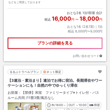
などをご用意しております
おとな
2
名
1
泊
1
部屋 合計
16,000
18,000
税込
円
〜
円
おとな1名 (
2
名1室)｜
1
泊
税込
8,000円〜9,000円
プランの詳細を見る
お問い合わせコード
るるぶトラベルプラン
ネット限定
【3連泊・素泊まり】連泊でお得に宿泊。長期滞在やワー
ケーションにも！自然の中でゆっくり滞在
お部屋：
【禁煙】和室 ファミリータイプ※トイレ付・バス
ルーム共同
/
11畳3畳
/風呂なし
IN
チェックイン
16:00
～ | OUT
チェックアウト
～
10:00
和室