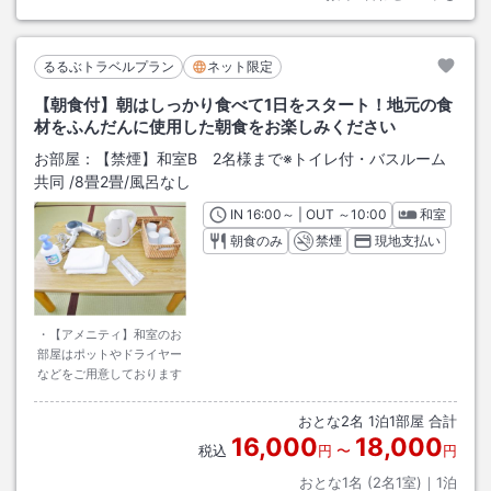
るるぶトラベルプラン
ネット限定
【朝食付】朝はしっかり食べて1日をスタート！地元の食
材をふんだんに使用した朝食をお楽しみください
お部屋：
【禁煙】和室B 2名様まで※トイレ付・バスルーム
共同
/
8畳2畳
/風呂なし
IN
チェックイン
16:00
～ | OUT
チェックアウト
～
10:00
和室
朝食のみ
禁煙
現地支払い
・【アメニティ】和室のお
部屋はポットやドライヤー
などをご用意しております
おとな
2
名
1
泊
1
部屋 合計
16,000
18,000
税込
円
〜
円
おとな1名 (
2
名1室)｜
1
泊