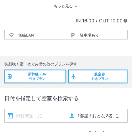
IN
チェックイン
16:00
/ OUT
チェック
10:00
無線LAN
駐車場あり
笑顔咲く宿 めぐみ雪
の他のプランを探す
新幹線・JR
航空券
付きプラン
付きプラン
日付を指定して空室を検索する