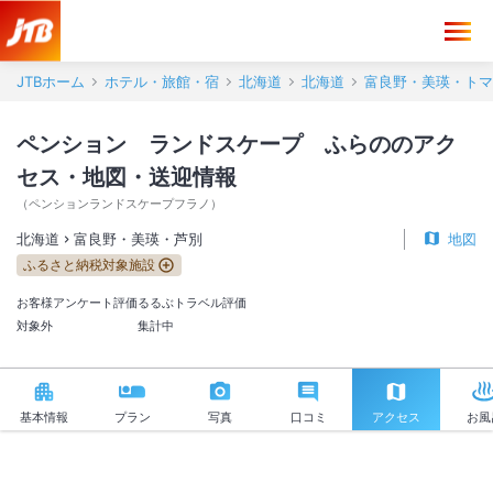
ペンション ランドスケープ ふらの アクセス・地図・送迎情報【JT
JTBホーム
ホテル・旅館・宿
北海道
北海道
富良野・美瑛・トマ
ペンション ランドスケープ ふらののアク
セス・地図・送迎情報
（
ペンションランドスケープフラノ
）
北海道
富良野・美瑛・芦別
地図
ふるさと納税対象施設
お客様アンケート評価
るるぶトラベル評価
対象外
集計中
基本情報
プラン
写真
口コミ
アクセス
お風