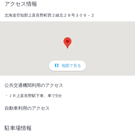
アクセス情報
北海道空知郡上富良野町西２線北２８号３０９－２
地図で見る
1
/
10
公共交通機関利用のアクセス
外観
ＪＲ上富良野駅下車、車で5分
自動車利用のアクセス
富良野食材を活かしたダッチオーブン料理が人気！丘陵地帯と十勝岳連
峰、星空や雪景色など目の前に広がる絶景を堪能できます♪
駐車場情報
IN
チェックイン
16:30
/ OUT
チェック
10:00