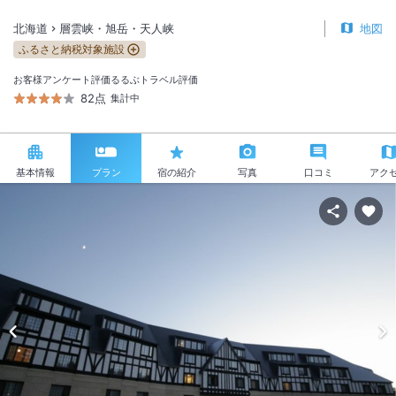
北海道
層雲峡・旭岳・天人峡
地図
ふるさと納税対象施設
お客様アンケート評価
るるぶトラベル評価
82点
集計中
基本情報
プラン
宿の紹介
写真
口コミ
アク