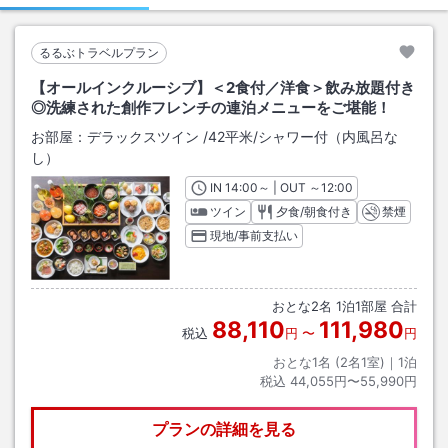
るるぶトラベルプラン
【オールインクルーシブ】＜2食付／洋食＞飲み放題付き
◎洗練された創作フレンチの連泊メニューをご堪能！
お部屋：
デラックスツイン
/
42平米
/シャワー付（内風呂な
し）
IN
チェックイン
14:00
～ | OUT
チェックアウト
～
12:00
ツイン
夕食/朝食付き
禁煙
現地/事前支払い
おとな
2
名
1
泊
1
部屋 合計
88,110
111,980
税込
円
〜
円
おとな1名 (
2
名1室)｜
1
泊
税込
44,055円〜55,990円
プランの詳細を見る