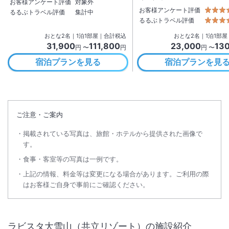
お客様アンケート評価
対象外
お客様アンケート評価
るるぶトラベル評価
集計中
るるぶトラベル評価
おとな
2
名
｜
1
泊
1
部屋｜合計税込
おとな
2
名
｜
1
泊
1
部屋
31,900
111,800
23,000
13
円 〜
円
円 〜
宿泊プランを見る
宿泊プランを見
ご注意・ご案内
掲載されている写真は、旅館・ホテルから提供された画像で
す。
食事・客室等の写真は一例です。
上記の情報、料金等は変更になる場合があります。ご利用の際
はお客様ご自身で事前にご確認ください。
ラビスタ大雪山（共立リゾート）
の施設紹介