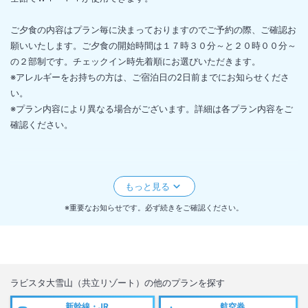
ご夕食の内容はプラン毎に決まっておりますのでご予約の際、ご確認お
願いいたします。ご夕食の開始時間は１７時３０分～と２０時００分～
の２部制です。チェックイン時先着順にお選びいただきます。
※アレルギーをお持ちの方は、ご宿泊日の2日前までにお知らせくださ
い。
※プラン内容により異なる場合がございます。詳細は各プラン内容をご
確認ください。
２０２３年４月宿泊分より幼児朝食代金が変更になります。
幼児朝食バイキング代金０歳～未就学児１，１００円（現地払い）⇒０
歳～２歳まで無料、３歳～未就学児２，２００円（現地払い）に変更。
※重要なお知らせです。必ず続きをご確認ください。
詳細につきましては直接宿泊施設へお問い合わせください。
■低アレルゲン食の提供実施のお知らせ■
2025年7月1日（火）宿泊分より、特定原材料等29品目のアレルギーを
ラビスタ大雪山（共立リゾート）
の他のプランを探す
お持ちのお客様への食事提供方
新幹線・JR
航空券