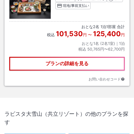
現地/事前支払い
おとな
2
名
1
泊
1
部屋 合計
101,530
125,400
税込
円
〜
円
おとな1名 (
2
名1室)｜
1
泊
税込
50,765円〜62,700円
プランの詳細を見る
お問い合わせコード
ラビスタ大雪山（共立リゾート）
の他のプランを探
す