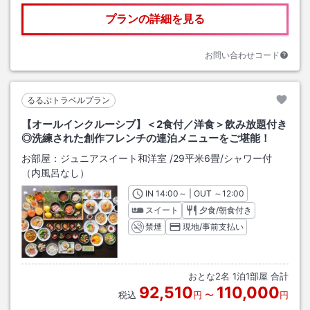
プランの詳細を見る
お問い合わせコード
るるぶトラベルプラン
【オールインクルーシブ】＜2食付／洋食＞飲み放題付き
◎洗練された創作フレンチの連泊メニューをご堪能！
お部屋：
ジュニアスイート和洋室
/
29平米6畳
/シャワー付
（内風呂なし）
IN
チェックイン
14:00
～ | OUT
チェックアウト
～
12:00
スイート
夕食/朝食付き
禁煙
現地/事前支払い
おとな
2
名
1
泊
1
部屋 合計
92,510
110,000
税込
円
〜
円