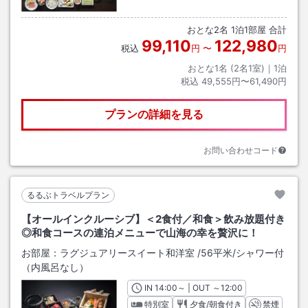
おとな
2
名
1
泊
1
部屋 合計
99,110
122,980
税込
円
〜
円
おとな1名 (
2
名1室)｜
1
泊
税込
49,555円〜61,490円
プランの詳細を見る
お問い合わせコード
るるぶトラベルプラン
【オールインクルーシブ】＜2食付／和食＞飲み放題付き
◎和食コースの連泊メニューで山海の幸を贅沢に！
お部屋：
ラグジュアリースイート和洋室
/
56平米
/シャワー付
（内風呂なし）
IN
チェックイン
14:00
～ | OUT
チェックアウト
～
12:00
特別室
夕食/朝食付き
禁煙