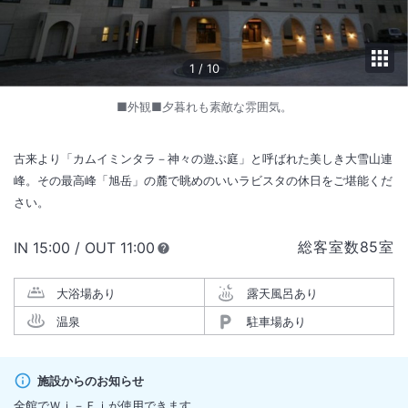
1
/
10
■外観■夕暮れも素敵な雰囲気。
古来より「カムイミンタラ－神々の遊ぶ庭」と呼ばれた美しき大雪山連
峰。その最高峰「旭岳」の麓で眺めのいいラビスタの休日をご堪能くだ
さい。
総客室数
85
室
IN
チェックイン
15:00
/ OUT
チェックアウト
11:00
大浴場あり
露天風呂あり
温泉
駐車場あり
施設からのお知らせ
全館でＷｉ－Ｆｉが使用できます。