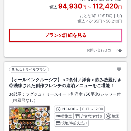
94,930
112,420
税込
円
〜
円
おとな1名 (
2
名1室)｜
1
泊
税込
47,465円〜56,210円
プランの詳細を見る
お問い合わせコード
るるぶトラベルプラン
【オールインクルーシブ】＜2食付／洋食＞飲み放題付き
◎洗練された創作フレンチの連泊メニューをご堪能！
お部屋：
ラグジュアリースイート和洋室
/
56平米
/シャワー付
（内風呂なし）
IN
チェックイン
14:00
～ | OUT
チェックアウト
～
12:00
特別室
夕食/朝食付き
禁煙
現地/事前支払い