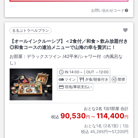
お問い合わせコード
るるぶトラベルプラン
【オールインクルーシブ】＜2食付／和食＞飲み放題付き
◎和食コースの連泊メニューで山海の幸を贅沢に！
お部屋：
デラックスツイン
/
42平米
/シャワー付（内風呂な
し）
IN
チェックイン
14:00
～ | OUT
チェックアウト
～
12:00
ツイン
夕食/朝食付き
禁煙
現地/事前支払い
おとな
2
名
1
泊
1
部屋 合計
90,530
114,400
税込
円
〜
円
おとな1名 (
2
名1室)｜
1
泊
税込
45,265円〜57,200円