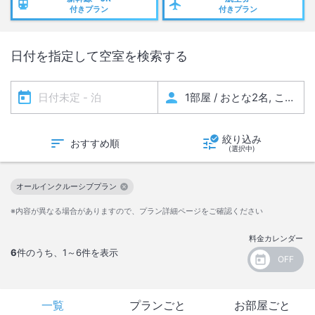
法を変更することとなりました。
付きプラン
付きプラン
過去にご宿泊いただきましたお客様を含む、食物アレルギーをお持ちの
全てのお客様へのご案内となり
日付を指定して空室を検索する
ますので必ずお読みください。
詳細は宿公式ホームページ記載の食物アレルギー対応ポリシーをご確認
ください
※バイキングの場合は「低アレルゲンメニュー」のご提供ではなく、特
定原材料9品目の表示をしております。
絞り込み
おすすめ順
(選択中)
オールインクルーシブプラン
この絞り込み条件を解除
※内容が異なる場合がありますので、プラン詳細ページをご確認ください
料金カレンダー
6
件のうち、
1～6
件を表示
一覧
プランごと
お部屋ごと