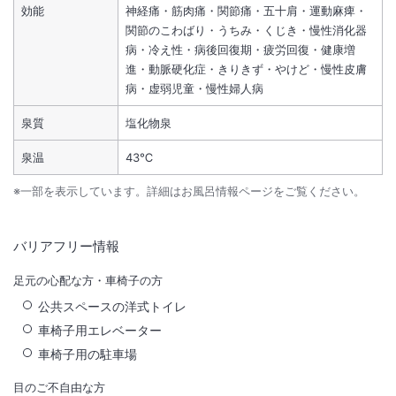
効能
神経痛・筋肉痛・関節痛・五十肩・運動麻痺・
関節のこわばり・うちみ・くじき・慢性消化器
病・冷え性・病後回復期・疲労回復・健康増
進・動脈硬化症・きりきず・やけど・慢性皮膚
病・虚弱児童・慢性婦人病
泉質
塩化物泉
泉温
43℃
※一部を表示しています。詳細はお風呂情報ページをご覧ください。
バリアフリー情報
足元の心配な方・車椅子の方
公共スペースの洋式トイレ
車椅子用エレベーター
車椅子用の駐車場
目のご不自由な方