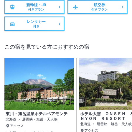
新幹線・JR
航空券
付きプラン
付きプラン
レンタカー
付き
この宿を見ている方におすすめの宿
東川・旭岳温泉ホテルベアモンテ
ホテル大雪 ＯＮＳＥＮ 
ＮＹＯＮ ＲＥＳＯＲＴ
北海道
層雲峡・旭岳・天人峡
北海道
層雲峡・旭岳・天人峡
アクセス
アクセス