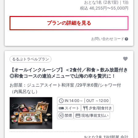
おとな1名 (
2
名1室)｜
1
泊
税込
46,255円〜55,000円
プランの詳細を見る
お問い合わせコード
るるぶトラベルプラン
【オールインクルーシブ】＜2食付／和食＞飲み放題付き
◎和食コースの連泊メニューで山海の幸を贅沢に！
お部屋：
ジュニアスイート和洋室
/
29平米6畳
/シャワー付
（内風呂なし）
IN
チェックイン
14:00
～ | OUT
チェックアウト
～
12:00
スイート
夕食/朝食付き
禁煙
現地/事前支払い
おとな
2
名
1
泊
1
部屋 合計