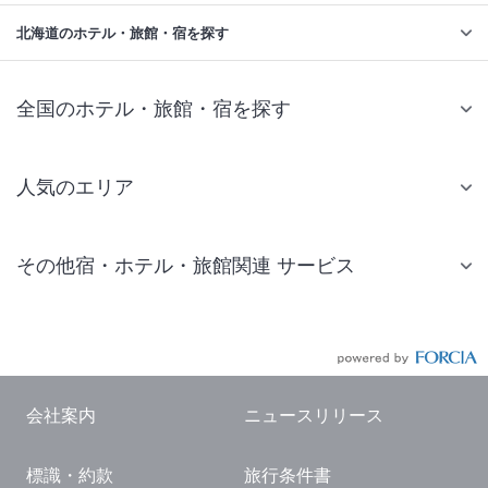
北海道のホテル・旅館・宿を探す
全国のホテル・旅館・宿を探す
人気のエリア
札幌 ホテル
その他宿・ホテル・旅館関連 サービス
仙台 ホテル
国内旅行・国内ツアー
東京ディズニーリゾート(R)周辺 ホテル
JR・新幹線付きツアー
東京 ホテル
航空券付きツアー
東京ドーム ホテル
会社案内
ニュースリリース
現地観光・レジャーチケット
新宿 ホテル
標識・約款
旅行条件書
国内観光ガイド
横浜 ホテル