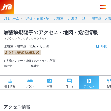
層雲峡朝陽亭 アクセス・地図・送迎情報【JTB】＜層雲峡・旭岳・天
JTBホーム
ホテル・旅館・宿
北海道
北海道
旭川・層雲峡・大雪
層雲峡朝陽亭のアクセス・地図・送迎情報
（
ソウウンキョウチョウヨウテイ
）
北海道
層雲峡・旭岳・天人峡
地図
ふるさと納税対象施設
お客様アンケート評価
るるぶトラベル評価
集計中
集計中
基本情報
プラン
写真
口コミ
アクセス
食
アクセス情報