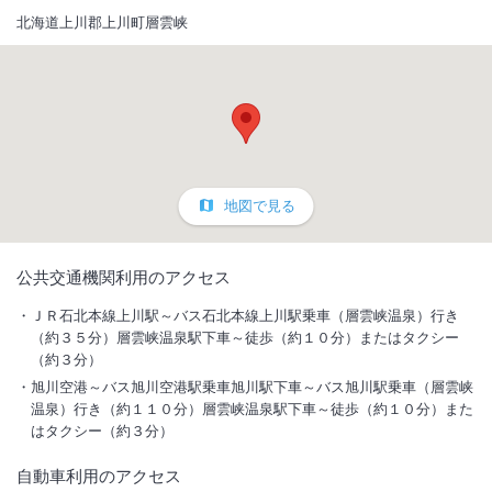
北海道上川郡上川町層雲峡
地図で見る
1
/
10
公共交通機関利用のアクセス
外観
ＪＲ石北本線上川駅～バス石北本線上川駅乗車（層雲峡温泉）行き
（約３５分）層雲峡温泉駅下車～徒歩（約１０分）またはタクシー
（約３分）
層雲峡温泉の高台に位置し、庭園・茶室・浮舞台などがある近代的和風
ホテル。眺望は層雲峡一。層雲峡内最大級のホテルです。
旭川空港～バス旭川空港駅乗車旭川駅下車～バス旭川駅乗車（層雲峡
温泉）行き（約１１０分）層雲峡温泉駅下車～徒歩（約１０分）また
はタクシー（約３分）
総客室数
252
室
IN
チェックイン
15:00
/ OUT
チェックアウト
10:00
自動車利用のアクセス