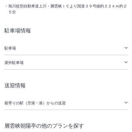
大浴場あり
露天風呂あり
旭川紋別自動車道上川・層雲峡ＩＣより国道３９号線約２２ｋｍ約２
温泉
駐車場あり
５分
施設からのお知らせ
駐車場情報
ホテルでは客室までのご案内・客室でのご挨拶は行っていません。
到着時刻が２０：００を過ぎますと食事をご用意できない場合がござい
駐車場
ます。
送迎バスの運行スケジュール、乗車場所は宿泊施設へご確認ください。
屋外駐車場
２名１室利用のこども料金は大人と同額となります。
送迎情報
最寄りの駅（空港・港）からの送迎
層雲峡朝陽亭
の他のプランを探す