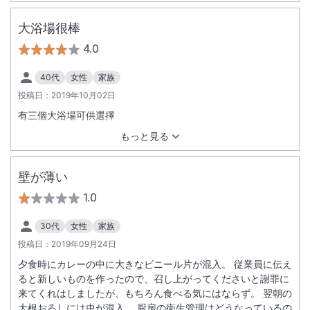
大浴場很棒
4.0
40代
女性
家族
投稿日：
2019年10月02日
有三個大浴場可供選擇
もっと見る
壁が薄い
1.0
30代
女性
家族
投稿日：
2019年09月24日
夕食時にカレーの中に大きなビニール片が混入。 従業員に伝え
ると新しいものを作ったので、召し上がってくださいと謝罪に
来てくれはしましたが、もちろん食べる気にはならず。 翌朝の
大根おろしには虫が混入。 厨房の衛生管理はどうなっているの