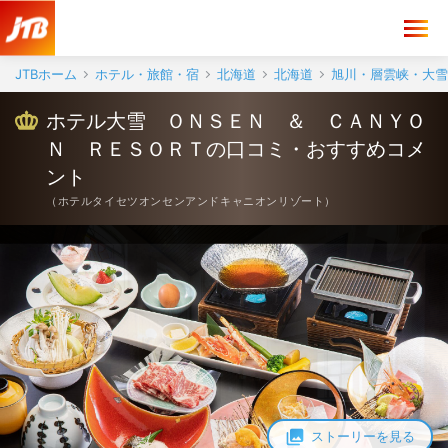
ホテル大雪 ＯＮＳＥＮ ＆ ＣＡＮＹＯＮ ＲＥＳＯＲＴ 口コミ・
JTBホーム
ホテル・旅館・宿
北海道
北海道
旭川・層雲峡・大雪
ホテル大雪 ＯＮＳＥＮ ＆ ＣＡＮＹＯ
Ｎ ＲＥＳＯＲＴの口コミ・おすすめコメ
ント
（
ホテルタイセツオンセンアンドキャニオンリゾート
）
ストーリーを見る