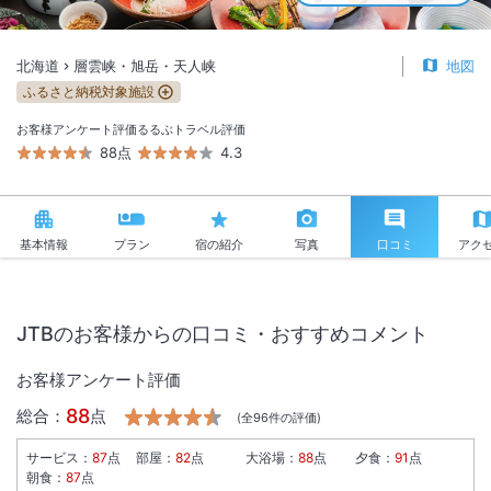
北海道
層雲峡・旭岳・天人峡
地図
ふるさと納税対象施設
お客様アンケート評価
るるぶトラベル評価
88点
4.3
基本情報
プラン
宿の紹介
写真
口コミ
アク
JTBのお客様からの口コミ・おすすめコメント
お客様アンケート評価
88
総合：
点
(全
96
件の評価)
サービス
：
87
点
部屋
：
82
点
大浴場
：
88
点
夕食
：
91
点
朝食
：
87
点