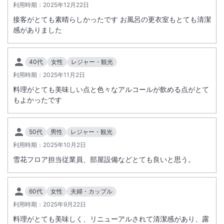
利用時期：
2025年12月22日
※１１月中旬～４月下旬まで路面が凍結する場合がございます。必ずス
接客がとても素晴らしかったです お風呂の更衣室もとても清潔
タッドレスタイヤに替えて下さい。
感がありました
※各商品は、個人利用のお客様を対象とした宿泊プランです。
旅行会社等の転売を目的としたご予約と判断した場合は、お断りする場
合もございます。予めご了承下さい。
40代
女性
レジャー・観光
※基本的に終日（２４時間）ご入浴いただけますが、午前中浴場順に清
利用時期：
2025年11月2日
掃いたしますので、それぞれの浴場ごとにご利用頂けない時間がござい
料理がとても美味しい点と色々なアルコールが飲める点がとて
ますことをご了解願います。
もよかったです
【添い寝幼児の夕・朝食追加代金変更について】
２０２３年４月１日より、添い寝幼児の夕・朝食追加代金が変更になり
50代
男性
レジャー・観光
ます。
利用時期：
2025年10月2日
幼児施設使用料１歳～２歳２，２００円（税込・現地払い）
雪花フロア担当従業員、部屋設備などとても良いと思う。
幼児夕・朝食代（１歳～２歳）６，２００円（税込・現地払い）
※重要なお知らせです。必ず続きをご確認ください。
60代
女性
夫婦・カップル
利用時期：
2025年9月22日
料理がとても美味しく、リニューアルされて清潔感があり、露