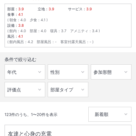
部屋：
3.9
立地：
3.9
サービス：
3.9
食事：
4.1
朝食
：
4.0
夕食
：
4.1
設備：
3.8
館内
：
4.0
部屋
：
4.0
寝具
：
3.7
アメニティ
：
3.4
風呂：
4.1
館内風呂
：
4.2
部屋風呂
：
-
客室付露天風呂
：
-
条件で絞り込む
123
件のうち、
1
〜
20
件を表示
友達と心身の充電