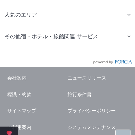
人気のエリア
札幌 ホテル
その他宿・ホテル・旅館関連 サービス
仙台 ホテル
国内旅行・国内ツアー
東京ディズニーリゾート(R)周辺 ホテル
JR・新幹線付きツアー
東京 ホテル
航空券付きツアー
東京ドーム ホテル
会社案内
ニュースリリース
現地観光・レジャーチケット
新宿 ホテル
標識・約款
旅行条件書
国内観光ガイド
横浜 ホテル
旅行・観光情報
熱海 ホテル
サイトマップ
プライバシーポリシー
名古屋 ホテル
ご利用案内
システムメンテナンス
京都 ホテル