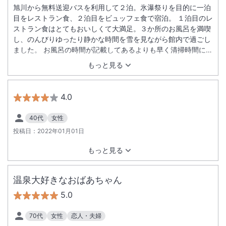
旭川から無料送迎バスを利用して２泊。氷瀑祭りを目的に一泊
目をレストラン食、２泊目をビュッフェ食で宿泊。 １泊目のレ
ストラン食はとてもおいしくて大満足。３か所のお風呂を満喫
し、のんびりゆったり静かな時間を雪を見ながら館内で過ごし
ました。 お風呂の時間が記載してあるよりも早く清掃時間にな
っていた事は少し戸惑いました。
もっと見る
4.0
40代
女性
投稿日：
2022年01月01日
もっと見る
温泉大好きなおばあちゃん
5.0
70代
女性
恋人・夫婦