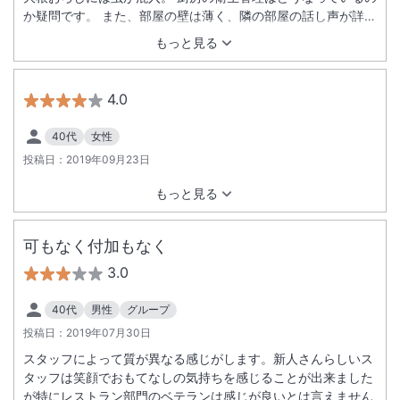
か疑問です。 また、部屋の壁は薄く、隣の部屋の話し声が詳細
に聞こえました。 夜中の２時まで話し声は聞こえてきており、
もっと見る
一緒に泊まった両親は「車で寝た方がよく眠れたね。」と言う
ほどでした。
4.0
40代
女性
投稿日：
2019年09月23日
もっと見る
可もなく付加もなく
3.0
40代
男性
グループ
投稿日：
2019年07月30日
スタッフによって質が異なる感じがします。新人さんらしいス
タッフは笑顔でおもてなしの気持ちを感じることが出来ました
が特にレストラン部門のベテランは感じが良いとは言えません