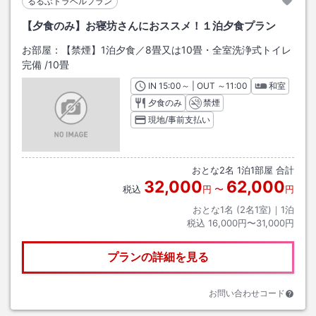
るるぶトラベルプラン
【夕食のみ】お寝坊さんにおススメ！１泊夕食プラン
お部屋：
【禁煙】1泊夕食／8畳又は10畳・全室洗浄式トイレ
完備
/
10畳
IN
チェックイン
15:00
～ | OUT
チェックアウト
～
11:00
和室
夕食のみ
禁煙
現地/事前支払い
おとな
2
名
1
泊
1
部屋 合計
32,000
62,000
税込
円
〜
円
おとな1名 (
2
名1室)｜
1
泊
税込
16,000円〜31,000円
プランの詳細を見る
お問い合わせコード