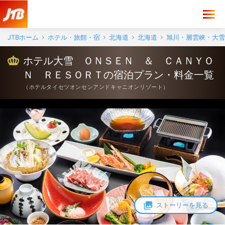
JTBホーム
ホテル・旅館・宿
北海道
北海道
旭川・層雲峡・大雪
ホテル大雪 ＯＮＳＥＮ ＆ ＣＡＮＹＯ
Ｎ ＲＥＳＯＲＴの宿泊プラン・料金一覧
（
ホテルタイセツオンセンアンドキャニオンリゾート
）
ストーリーを見る