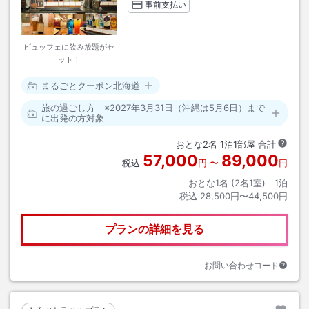
事前支払い
ビュッフェに飲み放題がセ
ット！
まるごとクーポン北海道
旅の過ごし方 ※2027年3月31日（沖縄は5月6日）まで
に出発の方対象
おとな
2
名
1
泊
1
部屋 合計
57,000
89,000
税込
円
〜
円
おとな1名 (
2
名1室)｜
1
泊
税込
28,500円〜44,500円
プランの詳細を見る
お問い合わせコード