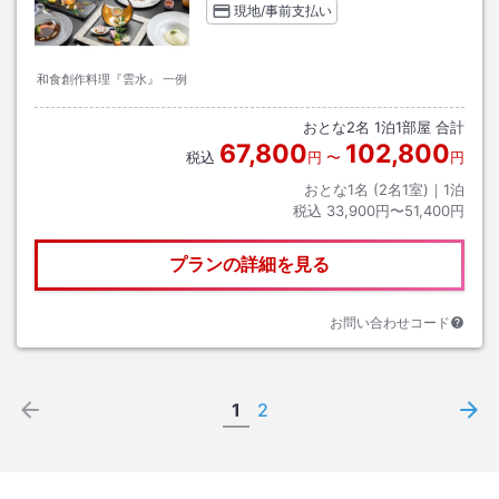
現地/事前支払い
和食創作料理『雲水』 一例
おとな
2
名
1
泊
1
部屋 合計
67,800
102,800
税込
円
〜
円
おとな1名 (
2
名1室)｜
1
泊
税込
33,900円〜51,400円
プランの詳細を見る
お問い合わせコード
1
2