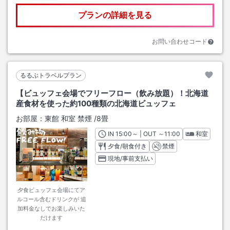
プランの詳細を見る
お問い合わせコード
るるぶトラベルプラン
【ビュッフェ会場でフリーフロー（飲み放題）！北海道
産食材を使った約100種類の北海道ビュッフェ
お部屋：
東館 和室 禁煙
/
8畳
IN
チェックイン
15:00
～ | OUT
チェックアウト
～
11:00
和室
夕食/朝食付き
禁煙
現地/事前支払い
夕食ビュッフェ会場にてア
ルコール含むドリンクが 追
加料金なしでお楽しみいた
だけます