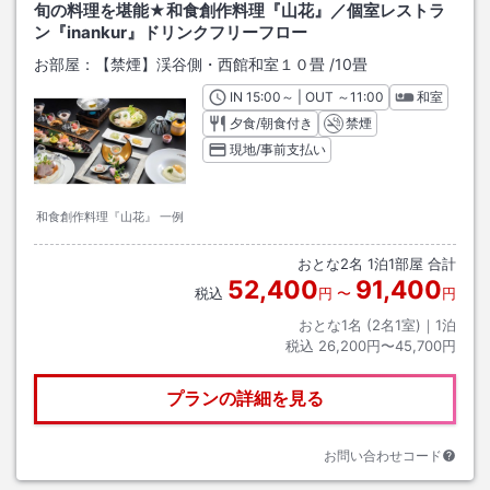
旬の料理を堪能★和食創作料理『山花』／個室レストラ
ン『inankur』ドリンクフリーフロー
お部屋：
【禁煙】渓谷側・西館和室１０畳
/
10畳
IN
チェックイン
15:00
～ | OUT
チェックアウト
～
11:00
和室
夕食/朝食付き
禁煙
現地/事前支払い
和食創作料理『山花』 一例
おとな
2
名
1
泊
1
部屋 合計
52,400
91,400
税込
円
〜
円
おとな1名 (
2
名1室)｜
1
泊
税込
26,200円〜45,700円
プランの詳細を見る
お問い合わせコード