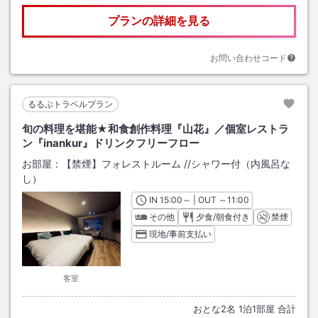
プランの詳細を見る
お問い合わせコード
るるぶトラベルプラン
旬の料理を堪能★和食創作料理『山花』／個室レストラ
ン『inankur』ドリンクフリーフロー
お部屋：
【禁煙】フォレストルーム
/
/シャワー付（内風呂な
し）
IN
チェックイン
15:00
～ | OUT
チェックアウト
～
11:00
その他
夕食/朝食付き
禁煙
現地/事前支払い
客室
おとな
2
名
1
泊
1
部屋 合計