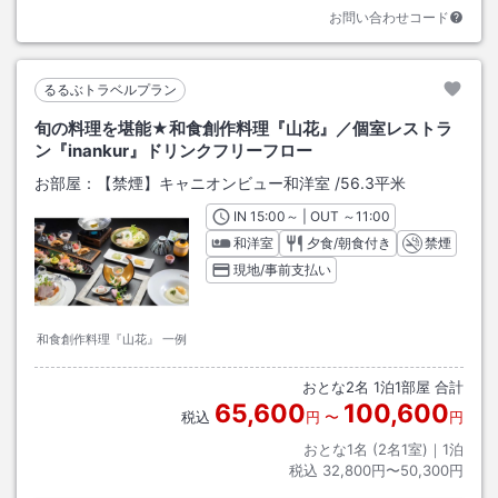
お問い合わせコード
るるぶトラベルプラン
旬の料理を堪能★和食創作料理『山花』／個室レストラ
ン『inankur』ドリンクフリーフロー
お部屋：
【禁煙】キャニオンビュー和洋室
/
56.3平米
IN
チェックイン
15:00
～ | OUT
チェックアウト
～
11:00
和洋室
夕食/朝食付き
禁煙
現地/事前支払い
和食創作料理『山花』 一例
おとな
2
名
1
泊
1
部屋 合計
65,600
100,600
税込
円
〜
円
おとな1名 (
2
名1室)｜
1
泊
税込
32,800円〜50,300円