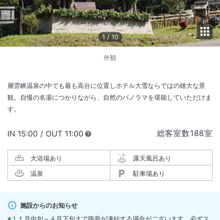
1
/
10
外観
層雲峡温泉の中でも最も高台に位置しホテル大雪ならではの雄大な景
観。自慢の名湯につかりながら、自然のパノラマを堪能していただけま
す。
総客室数
188
室
IN
チェックイン
15:00
/ OUT
チェックアウト
11:00
大浴場あり
露天風呂あり
温泉
駐車場あり
施設からのお知らせ
※１１月中旬～４月下旬まで路面が凍結する場合がございます。必ずス