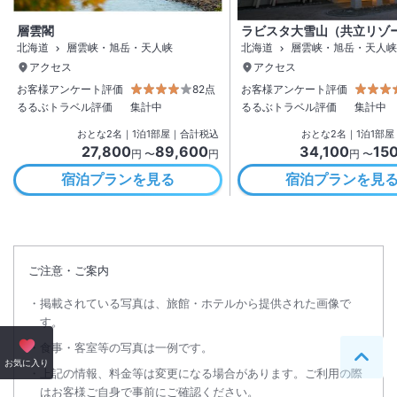
層雲閣
ラビスタ大雪山（共立リゾ
北海道
層雲峡・旭岳・天人峡
北海道
層雲峡・旭岳・天人峡
アクセス
アクセス
お客様アンケート評価
82点
お客様アンケート評価
るるぶトラベル評価
集計中
るるぶトラベル評価
集計中
おとな
2
名
｜
1
泊
1
部屋｜合計税込
おとな
2
名
｜
1
泊
1
部屋
27,800
89,600
34,100
15
円 〜
円
円 〜
宿泊プランを見る
宿泊プランを見
ご注意・ご案内
掲載されている写真は、旅館・ホテルから提供された画像で
す。
食事・客室等の写真は一例です。
ペー
お気に入り
上記の情報、料金等は変更になる場合があります。ご利用の際
はお客様ご自身で事前にご確認ください。