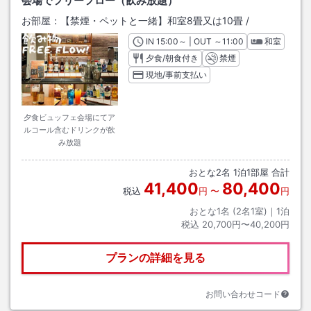
会場でフリーフロー（飲み放題）
お部屋：
【禁煙・ペットと一緒】和室8畳又は10畳
/
IN
チェックイン
15:00
～ | OUT
チェックアウト
～
11:00
和室
夕食/朝食付き
禁煙
現地/事前支払い
夕食ビュッフェ会場にてア
ルコール含むドリンクが飲
み放題
おとな
2
名
1
泊
1
部屋 合計
41,400
80,400
税込
円
〜
円
おとな1名 (
2
名1室)｜
1
泊
税込
20,700円〜40,200円
プランの詳細を見る
お問い合わせコード