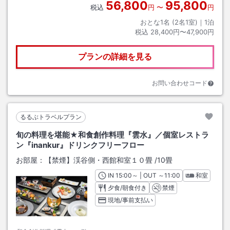
56,800
95,800
税込
円
〜
円
おとな1名 (
2
名1室)｜
1
泊
税込
28,400円〜47,900円
プランの詳細を見る
お問い合わせコード
るるぶトラベルプラン
旬の料理を堪能★和食創作料理『雲水』／個室レストラ
ン『inankur』ドリンクフリーフロー
お部屋：
【禁煙】渓谷側・西館和室１０畳
/
10畳
IN
チェックイン
15:00
～ | OUT
チェックアウト
～
11:00
和室
夕食/朝食付き
禁煙
現地/事前支払い