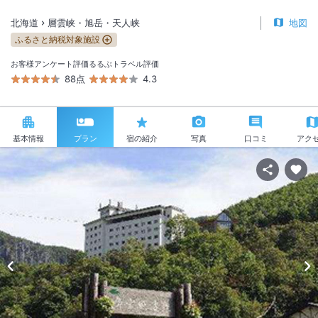
北海道
層雲峡・旭岳・天人峡
地図
ふるさと納税対象施設
お客様アンケート評価
るるぶトラベル評価
88点
4.3
基本情報
プラン
宿の紹介
写真
口コミ
アク