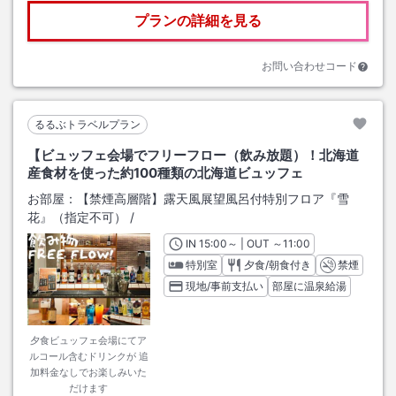
プランの詳細を見る
お問い合わせコード
るるぶトラベルプラン
【ビュッフェ会場でフリーフロー（飲み放題）！北海道
産食材を使った約100種類の北海道ビュッフェ
お部屋：
【禁煙高層階】露天風展望風呂付特別フロア『雪
花』（指定不可）
/
IN
チェックイン
15:00
～ | OUT
チェックアウト
～
11:00
特別室
夕食/朝食付き
禁煙
現地/事前支払い
部屋に温泉給湯
夕食ビュッフェ会場にてア
ルコール含むドリンクが 追
加料金なしでお楽しみいた
だけます