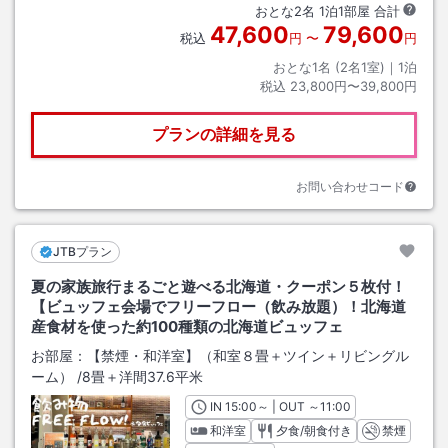
おとな
2
名
1
泊
1
部屋 合計
47,600
79,600
税込
円
〜
円
おとな1名 (
2
名1室)｜
1
泊
税込
23,800円〜39,800円
プランの詳細を見る
お問い合わせコード
JTBプラン
夏の家族旅行まるごと遊べる北海道・クーポン５枚付！
【ビュッフェ会場でフリーフロー（飲み放題）！北海道
産食材を使った約100種類の北海道ビュッフェ
お部屋：
【禁煙・和洋室】（和室８畳＋ツイン＋リビングル
ーム）
/
8畳＋洋間37.6平米
IN
チェックイン
15:00
～ | OUT
チェックアウト
～
11:00
和洋室
夕食/朝食付き
禁煙