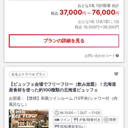
おとな
2
名
1
泊
1
部屋 合計
37,000
76,000
税込
円
〜
円
おとな1名 (
2
名1室)｜
1
泊
税込
18,500円〜38,000円
プランの詳細を見る
お問い合わせコード
るるぶトラベルプラン
【ビュッフェ会場でフリーフロー（飲み放題）！北海道
産食材を使った約100種類の北海道ビュッフェ
お部屋：
【禁煙】和風ツインルーム
/
13平米
/シャワー付（内
風呂なし）
IN
チェックイン
15:00
～ | OUT
チェックアウト
～
11:00
ツイン
夕食/朝食付き
禁煙
現地/事前支払い