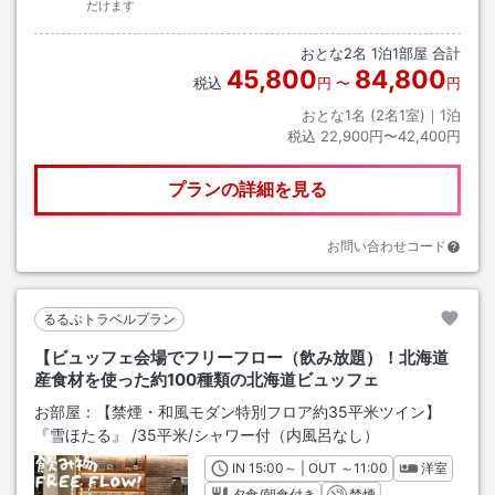
だけます
おとな
2
名
1
泊
1
部屋 合計
45,800
84,800
税込
円
〜
円
おとな1名 (
2
名1室)｜
1
泊
税込
22,900円〜42,400円
プランの詳細を見る
お問い合わせコード
るるぶトラベルプラン
【ビュッフェ会場でフリーフロー（飲み放題）！北海道
産食材を使った約100種類の北海道ビュッフェ
お部屋：
【禁煙・和風モダン特別フロア約35平米ツイン】
『雪ほたる』
/
35平米
/シャワー付（内風呂なし）
IN
チェックイン
15:00
～ | OUT
チェックアウト
～
11:00
洋室
夕食/朝食付き
禁煙