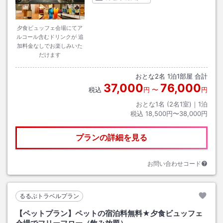
夕食ビュッフェ会場にてア
ルコール含むドリンクが 追
加料金なしでお楽しみいた
だけます
おとな
2
名
1
泊
1
部屋 合計
37,000
76,000
税込
円
〜
円
おとな1名 (
2
名1室)｜
1
泊
税込
18,500円〜38,000円
プランの詳細を見る
お問い合わせコード
るるぶトラベルプラン
【ペットプラン】ペットの宿泊料無料★夕食ビュッフェ