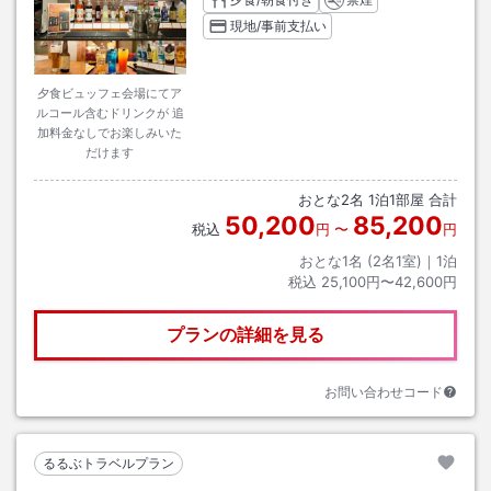
現地/事前支払い
夕食ビュッフェ会場にてア
ルコール含むドリンクが 追
加料金なしでお楽しみいた
だけます
おとな
2
名
1
泊
1
部屋 合計
50,200
85,200
税込
円
〜
円
おとな1名 (
2
名1室)｜
1
泊
税込
25,100円〜42,600円
プランの詳細を見る
お問い合わせコード
るるぶトラベルプラン