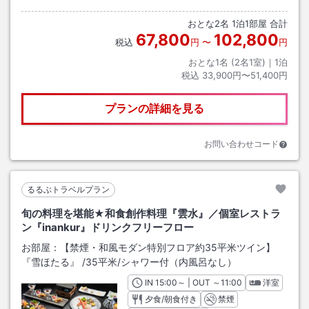
おとな
2
名
1
泊
1
部屋 合計
67,800
102,800
税込
円
〜
円
おとな1名 (
2
名1室)｜
1
泊
税込
33,900円〜51,400円
プランの詳細を見る
お問い合わせコード
るるぶトラベルプラン
旬の料理を堪能★和食創作料理『雲水』／個室レストラ
ン『inankur』ドリンクフリーフロー
お部屋：
【禁煙・和風モダン特別フロア約35平米ツイン】
『雪ほたる』
/
35平米
/シャワー付（内風呂なし）
IN
チェックイン
15:00
～ | OUT
チェックアウト
～
11:00
洋室
夕食/朝食付き
禁煙