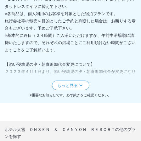
タッドレスタイヤに替えて下さい。
※各商品は、個人利用のお客様を対象とした宿泊プランです。
旅行会社等の転売を目的としたご予約と判断した場合は、お断りする場
合もございます。予めご了承下さい。
※基本的に終日（２４時間）ご入浴いただけますが、午前中浴場順に清
掃いたしますので、それぞれの浴場ごとにご利用頂けない時間がござい
ますことをご了解願います。
【添い寝幼児の夕・朝食追加代金変更について】
２０２３年４月１日より、添い寝幼児の夕・朝食追加代金が変更になり
ます。
幼児施設使用料１歳～２歳２，２００円（税込・現地払い）
幼児夕・朝食代（１歳～２歳）６，２００円（税込・現地払い）
※重要なお知らせです。必ず続きをご確認ください。
ホテル大雪 ＯＮＳＥＮ ＆ ＣＡＮＹＯＮ ＲＥＳＯＲＴ
の他のプラ
ンを探す