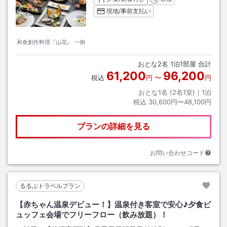
現地/事前支払い
和食創作料理『山花』 一例
おとな
2
名
1
泊
1
部屋 合計
61,200
96,200
税込
円
〜
円
おとな1名 (
2
名1室)｜
1
泊
税込
30,600円〜48,100円
プランの詳細を見る
お問い合わせコード
るるぶトラベルプラン
【赤ちゃん温泉デビュー！】温泉付き客室で安心♪夕食ビ
ュッフェ会場でフリーフロー（飲み放題）！