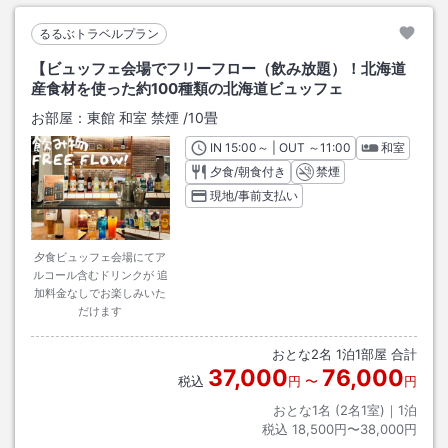
るるぶトラベルプラン
【ビュッフェ会場でフリーフロー（飲み放題）！北海道
産食材を使った約100種類の北海道ビュッフェ
お部屋：
東館 和室 禁煙
/
10畳
IN
チェックイン
15:00
～ | OUT
チェックアウト
～
11:00
和室
夕食/朝食付き
禁煙
現地/事前支払い
夕食ビュッフェ会場にてア
ルコール含むドリンクが 追
加料金なしでお楽しみいた
だけます
おとな
2
名
1
泊
1
部屋 合計
37,000
76,000
税込
円
〜
円
おとな1名 (
2
名1室)｜
1
泊
税込
18,500円〜38,000円