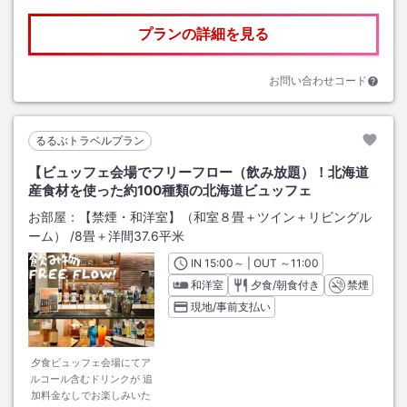
プランの詳細を見る
お問い合わせコード
るるぶトラベルプラン
【ビュッフェ会場でフリーフロー（飲み放題）！北海道
産食材を使った約100種類の北海道ビュッフェ
お部屋：
【禁煙・和洋室】（和室８畳＋ツイン＋リビングル
ーム）
/
8畳＋洋間37.6平米
IN
チェックイン
15:00
～ | OUT
チェックアウト
～
11:00
和洋室
夕食/朝食付き
禁煙
現地/事前支払い
夕食ビュッフェ会場にてア
ルコール含むドリンクが 追
加料金なしでお楽しみいた