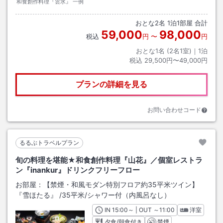
和食創作料理『雲水』 一例
おとな
2
名
1
泊
1
部屋 合計
59,000
98,000
税込
円
〜
円
おとな1名 (
2
名1室)｜
1
泊
税込
29,500円〜49,000円
プランの詳細を見る
お問い合わせコード
るるぶトラベルプラン
旬の料理を堪能★和食創作料理『山花』／個室レストラ
ン『inankur』ドリンクフリーフロー
お部屋：
【禁煙・和風モダン特別フロア約35平米ツイン】
『雪ほたる』
/
35平米
/シャワー付（内風呂なし）
IN
チェックイン
15:00
～ | OUT
チェックアウト
～
11:00
洋室
夕食/朝食付き
禁煙