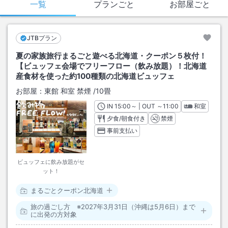
一覧
プランごと
お部屋ごと
JTBプラン
夏の家族旅行まるごと遊べる北海道・クーポン５枚付！
【ビュッフェ会場でフリーフロー（飲み放題）！北海道
産食材を使った約100種類の北海道ビュッフェ
お部屋：
東館 和室 禁煙
/
10畳
IN
チェックイン
15:00
～ | OUT
チェックアウト
～
11:00
和室
夕食/朝食付き
禁煙
事前支払い
ビュッフェに飲み放題がセ
ット！
まるごとクーポン北海道
旅の過ごし方 ※2027年3月31日（沖縄は5月6日）まで
に出発の方対象