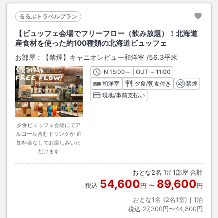
るるぶトラベルプラン
【ビュッフェ会場でフリーフロー（飲み放題）！北海道
産食材を使った約100種類の北海道ビュッフェ
お部屋：
【禁煙】キャニオンビュー和洋室
/
56.3平米
IN
チェックイン
15:00
～ | OUT
チェックアウト
～
11:00
和洋室
夕食/朝食付き
禁煙
現地/事前支払い
夕食ビュッフェ会場にてア
ルコール含むドリンクが 追
加料金なしでお楽しみいた
だけます
おとな
2
名
1
泊
1
部屋 合計
54,600
89,600
税込
円
〜
円
おとな1名 (
2
名1室)｜
1
泊
税込
27,300円〜44,800円