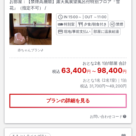
お部屋：
【禁煙高層階】露天風展望風呂付特別フロア『雪
花』（指定不可）
/
IN
チェックイン
15:00
～ | OUT
チェックアウト
～
11:00
特別室
夕食/朝食付き
禁煙
現地/事前支払い
部屋に温泉給湯
赤ちゃんプラン♪
おとな
2
名
1
泊
1
部屋 合計
63,400
98,400
税込
円
〜
円
おとな1名 (
2
名1室)｜
1
泊
税込
31,700円〜49,200円
プランの詳細を見る
お問い合わせコード