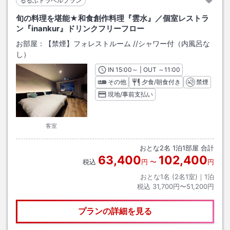
るるぶトラベルプラン
旬の料理を堪能★和食創作料理『雲水』／個室レストラ
ン『inankur』ドリンクフリーフロー
お部屋：
【禁煙】フォレストルーム
/
/シャワー付（内風呂な
し）
IN
チェックイン
15:00
～ | OUT
チェックアウト
～
11:00
その他
夕食/朝食付き
禁煙
現地/事前支払い
客室
おとな
2
名
1
泊
1
部屋 合計
63,400
102,400
税込
円
〜
円
おとな1名 (
2
名1室)｜
1
泊
税込
31,700円〜51,200円
プランの詳細を見る