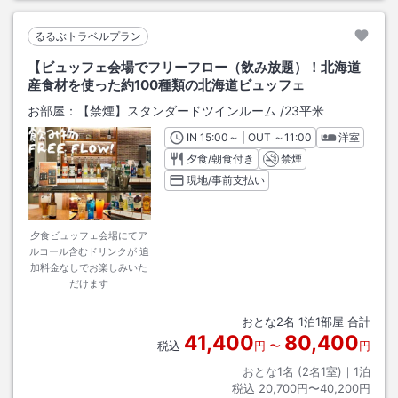
るるぶトラベルプラン
【ビュッフェ会場でフリーフロー（飲み放題）！北海道
産食材を使った約100種類の北海道ビュッフェ
お部屋：
【禁煙】スタンダードツインルーム
/
23平米
IN
チェックイン
15:00
～ | OUT
チェックアウト
～
11:00
洋室
夕食/朝食付き
禁煙
現地/事前支払い
夕食ビュッフェ会場にてア
ルコール含むドリンクが 追
加料金なしでお楽しみいた
だけます
おとな
2
名
1
泊
1
部屋 合計
41,400
80,400
税込
円
〜
円
おとな1名 (
2
名1室)｜
1
泊
税込
20,700円〜40,200円