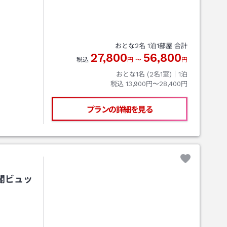
おとな
2
名
1
泊
1
部屋 合計
27,800
56,800
税込
円
〜
円
おとな1名 (
2
名1室)｜
1
泊
税込
13,900円〜28,400円
プランの詳細を見る
閣ビュッ