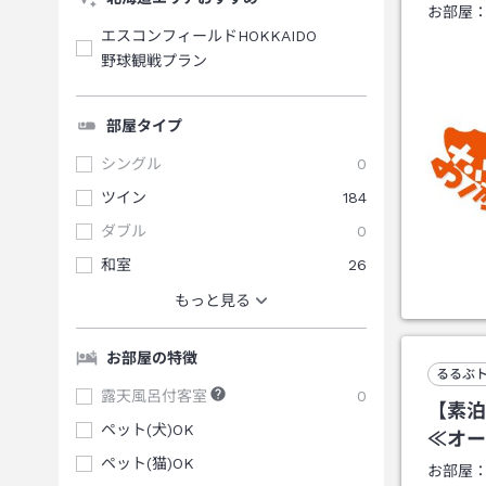
お部屋
エスコンフィールドHOKKAIDO
野球観戦プラン
部屋タイプ
シングル
0
ツイン
184
ダブル
0
和室
26
もっと見る
お部屋の特徴
るるぶ
露天風呂付客室
0
【素泊
ペット(犬)OK
≪オー
ペット(猫)OK
お部屋