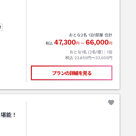
煙
おとな
2
名
1
泊
1
部屋 合計
47,300
66,000
税込
円
〜
円
おとな1名 (
2
名1室)｜
1
泊
税込
23,650円〜33,000円
プランの詳細を見る
を堪能！