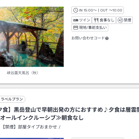
IN
チェックイン
15:00
～ | OUT
チェックアウト
～
10:00
ツイン
食事なし
禁煙
現地/事前支払い
お問い合わせコード
峡谷露天風呂（秋）
トラベルプラン
夕食】黒岳登山で早朝出発の方におすすめ♪夕食は層雲
オールインクルーシブ≫朝食なし
：
【禁煙】部屋タイプおまかせ
/