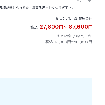
風情が感じられる峡谷露天風呂でおくつろぎ下さい。
おとな
2
名
1
泊
1
部屋
合計
27,800
87,600
円
〜
円
税込
おとな1名 (
2
名1室)｜
1
泊
税込
13,900円〜43,800円