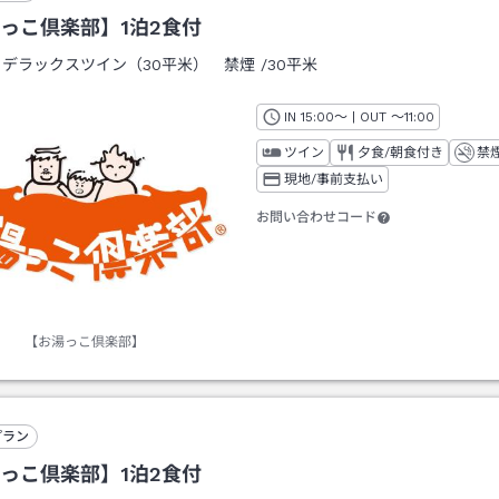
っこ倶楽部】1泊2食付
：
デラックスツイン（30平米） 禁煙
/
30平米
IN
チェックイン
15:00
～ | OUT
チェックアウト
～
11:00
ツイン
夕食/朝食付き
禁
現地/事前支払い
お問い合わせコード
【お湯っこ倶楽部】
プラン
っこ倶楽部】1泊2食付