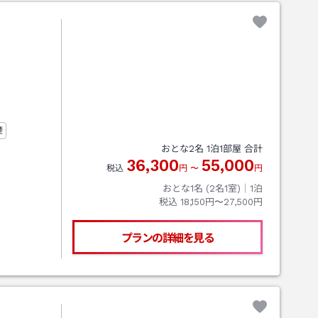
煙
おとな
2
名
1
泊
1
部屋 合計
36,300
55,000
税込
円
〜
円
おとな1名 (
2
名1室)｜
1
泊
税込
18,150円〜27,500円
プランの詳細を見る