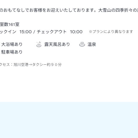
のおもてなしでお客様をお迎えいたしております。大雪山の四季折々の
室数
161
室
15:00
10:00
ックイン
/ チェックアウト
※プランにより異なります
大浴場あり
露天風呂あり
温泉
駐車場あり
クセス：
旭川空港→タクシー約９０分