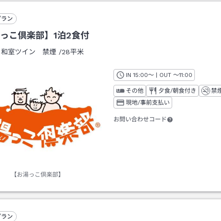
プラン
っこ倶楽部】1泊2食付
：
和室ツイン 禁煙
/
28平米
IN
チェックイン
15:00
～ | OUT
チェックアウト
～
11:00
その他
夕食/朝食付き
禁
現地/事前支払い
お問い合わせコード
【お湯っこ倶楽部】
プラン