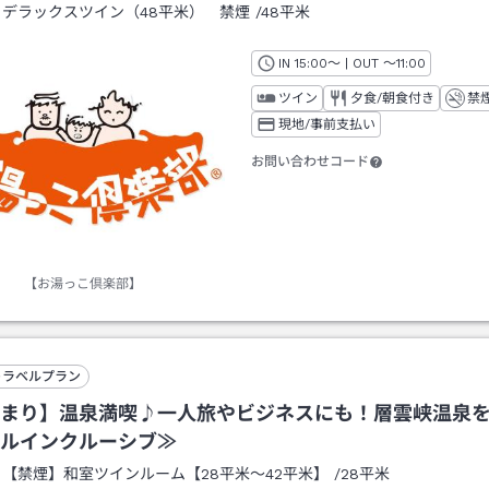
：
デラックスツイン（48平米） 禁煙
/
48平米
IN
チェックイン
15:00
～ | OUT
チェックアウト
～
11:00
ツイン
夕食/朝食付き
禁
現地/事前支払い
お問い合わせコード
【お湯っこ倶楽部】
トラベルプラン
まり】温泉満喫♪一人旅やビジネスにも！層雲峡温泉
ルインクルーシブ≫
：
【禁煙】和室ツインルーム【28平米～42平米】
/
28平米