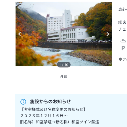
真心
総客
チェ
ア
1
/
10
外観
施設からのお知らせ
【客室様式及び名称変更のお知らせ】
２０２３年１２月１６日～
旧名称）和室禁煙→新名称）和室ツイン禁煙