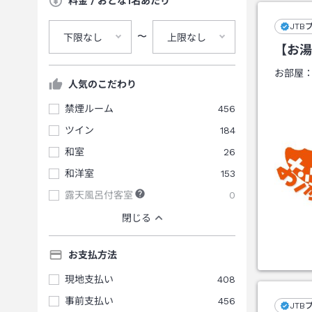
料金 / おとな1名あたり
JTB
〜
下限なし
上限なし
【お湯
お部屋
人気のこだわり
禁煙ルーム
456
ツイン
184
和室
26
和洋室
153
露天風呂付客室
0
閉じる
お支払方法
現地支払い
408
事前支払い
456
JTB