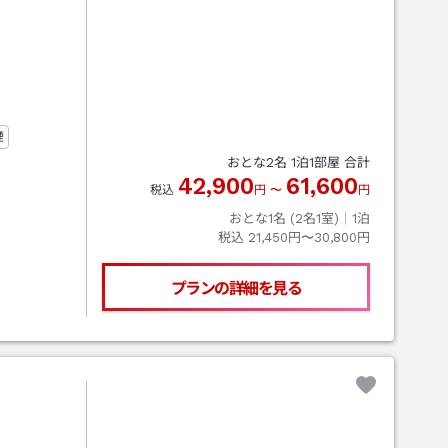
煙
おとな
2
名
1
泊
1
部屋 合計
42,900
61,600
税込
円
〜
円
おとな1名 (
2
名1室)｜
1
泊
税込
21,450円〜30,800円
プランの詳細を見る