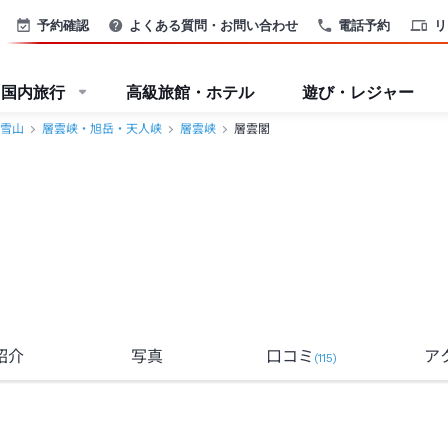
予約確認
よくある質問・お問い合わせ
電話予約
リ
国内旅行
高級旅館・ホテル
遊び・レジャー
雪山
層雲峡・旭岳・天人峡
層雲峡
層雲閣
紹介
写真
口コミ
ア
(
115
)