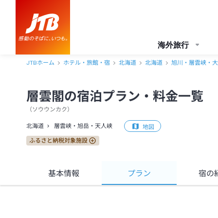
海外旅行
JTBホーム
ホテル・旅館・宿
北海道
北海道
旭川・層雲峡・大
層雲閣の宿泊プラン・料金一覧
（
ソウウンカク
）
北海道
層雲峡・旭岳・天人峡
地図
ふるさと納税対象施設
基本情報
プラン
宿の