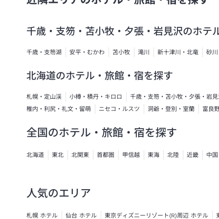
千歳・支笏・苫小牧・夕張・岩見沢のホテ
千歳・支笏湖
安平・むかわ
苫小牧
滝川
新十津川・北竜
砂川
北海道のホテル・旅館・宿を探す
札幌・定山渓
小樽・積丹・キロロ
千歳・支笏・苫小牧・夕張・岩見
稚内・利尻・礼文・留萌
ニセコ・ルスツ
洞爺・登別・室蘭
富良
全国のホテル・旅館・宿を探す
北海道
東北
北関東
首都圏
甲信越
東海
北陸
近畿
中国
人気のエリア
札幌 ホテル
仙台 ホテル
東京ディズニーリゾート(R)周辺 ホテル