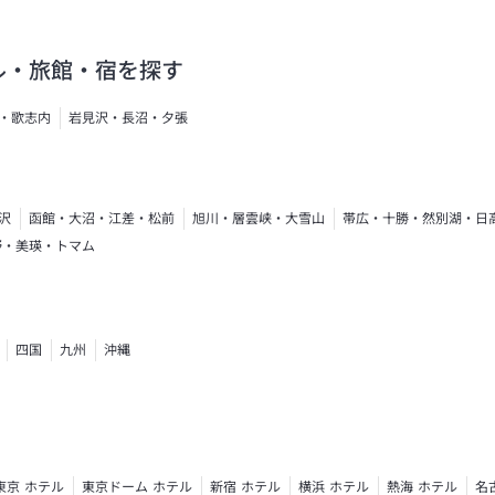
ル・旅館・宿を探す
・歌志内
岩見沢・長沼・夕張
沢
函館・大沼・江差・松前
旭川・層雲峡・大雪山
帯広・十勝・然別湖・日
野・美瑛・トマム
四国
九州
沖縄
東京 ホテル
東京ドーム ホテル
新宿 ホテル
横浜 ホテル
熱海 ホテル
名