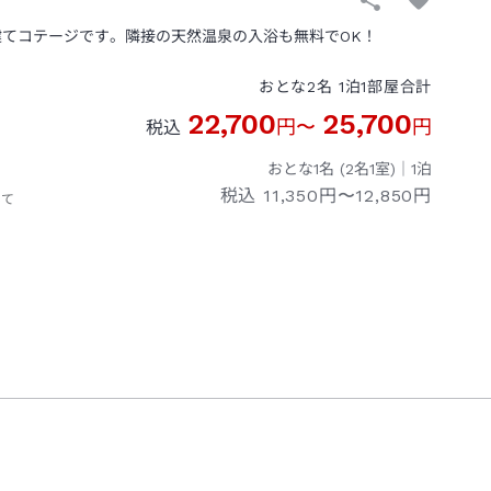
建てコテージです。隣接の天然温泉の入浴も無料でOK！
おとな
2
名
1
泊
1
部屋
合計
22,700
25,700
円
〜
円
税込
おとな1名 (
2
名1室)｜
1
泊
税込
11,350円〜12,850円
いて