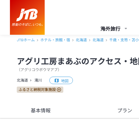
アグリ工房まあぶ アクセス・地図・送迎情報【JTB】＜滝川＞
海外旅行
JTBホーム
ホテル・旅館・宿
北海道
北海道
千歳・支笏・苫小
アグリ工房まあぶのアクセス・地
（
アグリコウボウマアブ
）
北海道
滝川
地図
ふるさと納税対象施設
基本情報
プラン