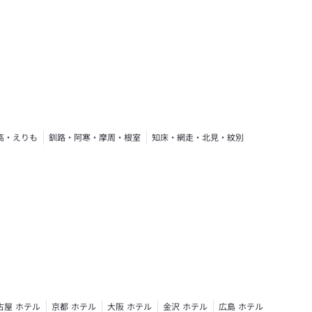
高・えりも
釧路・阿寒・摩周・根室
知床・網走・北見・紋別
古屋 ホテル
京都 ホテル
大阪 ホテル
金沢 ホテル
広島 ホテル