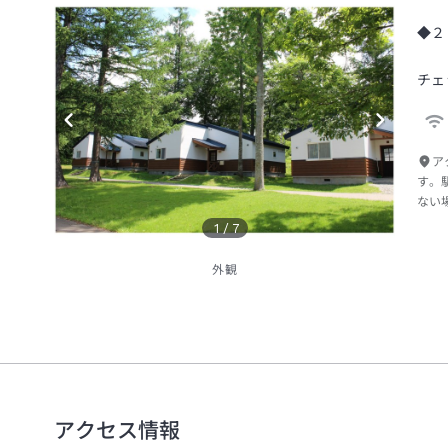
◆２
チェ
ア
す。
ない
1
/
7
外観
アクセス情報