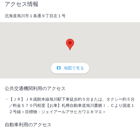
アクセス情報
北海道旭川市１条通９丁目左１号
地図で見る
1
/
10
公共交通機関利用のアクセス
外観
【ＪＲ】ＪＲ函館本線旭川駅下車徒歩約５分または、タクシー約５分
／料金５７０円程度【お車】札樽自動車道旭川鷹栖Ｉ．Ｃより国道１
２号線＜目標物：ジェイアールアサヒカワエキマエ＞
JR旭川駅より徒歩5分、駅近で便利なビジネスホテル。無料軽朝食をご
用意しております。
自動車利用のアクセス
IN
チェックイン
15:00
/ OUT
チェック
10:00