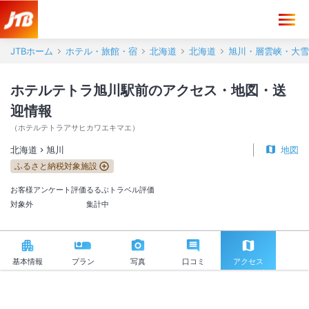
ホテルテトラ旭川駅前 アクセス・地図・送迎情報【JTB】＜旭川＞
JTBホーム
ホテル・旅館・宿
北海道
北海道
旭川・層雲峡・大雪
ホテルテトラ旭川駅前のアクセス・地図・送
迎情報
（
ホテルテトラアサヒカワエキマエ
）
北海道
旭川
地図
ふるさと納税対象施設
お客様アンケート評価
るるぶトラベル評価
対象外
集計中
基本情報
プラン
写真
口コミ
アクセス