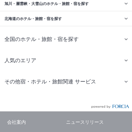
旭川・層雲峡・大雪山のホテル・旅館・宿を探す
北海道のホテル・旅館・宿を探す
全国のホテル・旅館・宿を探す
人気のエリア
札幌 ホテル
その他宿・ホテル・旅館関連 サービス
仙台 ホテル
国内旅行・国内ツアー
東京ディズニーリゾート(R)周辺 ホテル
JR・新幹線付きツアー
東京 ホテル
航空券付きツアー
東京ドーム ホテル
会社案内
ニュースリリース
現地観光・レジャーチケット
新宿 ホテル