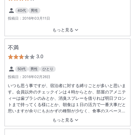
40代
男性
投稿日：
2016年03月11日
もっと見る
不満
3.0
50代
男性
ひとり
投稿日：
2016年02月26日
いつも思う事ですが、宿泊者に対する縛りごとが多いと思いま
す。会員以外のチェックインは４時からとか、部屋のアメニテ
ィーは歯ブラシのみとか、消臭スプレーを借りれば明日フロン
トまで持ってくる様にとか、朝食は１日の活力で一番大事だと
思いますが余りにもおかずの種類が少なく、食事のスペースも
狭すぎです。ホテル側の都合に合わせないとならないホテルだ
もっと見る
と今回改めて思いました。辛口の口コミになってしまいすみま
せん。