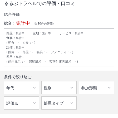
るるぶトラベルでの評価・口コミ
総合評価
集計中
総合：
(全
80
件の評価)
部屋：
立地：
サービス：
集計中
集計中
集計中
食事：
集計中
朝食
：
-
夕食
：
-
設備：
集計中
館内
：
-
部屋
：
-
寝具
：
-
アメニティ
：
-
風呂：
集計中
館内風呂
：
-
部屋風呂
：
-
客室付露天風呂
：
-
1
/
10
条件で絞り込む
外観
【旭川駅から徒歩3分】と交通至便。観光＆ビジネス拠点に最適。朝食
もリニューアルしボリュームアップ♪
総客室数
143
室
IN
チェックイン
15:00
/ OUT
チェックアウト
10:00