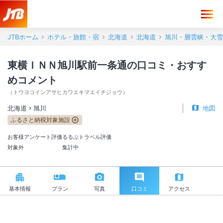
東横ＩＮＮ旭川駅前一条通 口コミ・おすすめコメント＜旭川＞
JTBホーム
ホテル・旅館・宿
北海道
北海道
旭川・層雲峡・大雪
東横ＩＮＮ旭川駅前一条通の口コミ・おすす
めコメント
（
トウヨコインアサヒカワエキマエイチジョウ
）
北海道
旭川
地図
ふるさと納税対象施設
お客様アンケート評価
るるぶトラベル評価
対象外
集計中
基本情報
プラン
写真
口コミ
アクセス