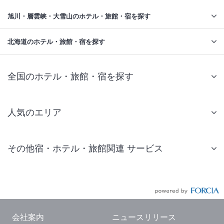
旭川・層雲峡・大雪山のホテル・旅館・宿を探す
北海道のホテル・旅館・宿を探す
全国のホテル・旅館・宿を探す
人気のエリア
札幌 ホテル
その他宿・ホテル・旅館関連 サービス
仙台 ホテル
国内旅行・国内ツアー
東京ディズニーリゾート(R)周辺 ホテル
JR・新幹線付きツアー
東京 ホテル
航空券付きツアー
東京ドーム ホテル
会社案内
ニュースリリース