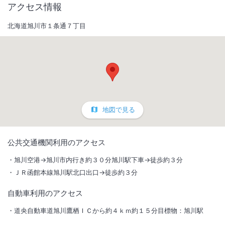
アクセス情報
北海道旭川市１条通７丁目
地図で見る
1
/
10
公共交通機関利用のアクセス
外観
旭川空港→旭川市内行き約３０分旭川駅下車→徒歩約３分
ＪＲ函館本線旭川駅北口出口→徒歩約３分
天然温泉大浴場完備。ＪＲ旭川駅から徒歩３分。館内Ｗｉｆｉ無料。市
内最多の客室数３５５室はビジネス、観光とあらゆるシーンに対応した
自動車利用のアクセス
ホテル。
道央自動車道旭川鷹栖ＩＣから約４ｋｍ約１５分目標物：旭川駅