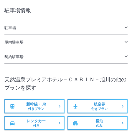
総客室数
355
室
IN
チェックイン
15:00
/ OUT
チェックアウト
11:00
駐車場情報
大浴場あり
温泉
駅徒歩5分
駐車場あり
駐車場
屋内駐車場
施設からのお知らせ
バス・トラックでお越しの場合、提携先駐車場の手配が必要となります
契約駐車場
ので事前に施設へご連絡ください（別途有料）。
宿泊料金には入湯税が含まれております。
天然温泉プレミアホテル－ＣＡＢＩＮ－旭川
の他の
プランを探す
新幹線・JR
航空券
付きプラン
付きプラン
レンタカー
宿泊
付き
のみ