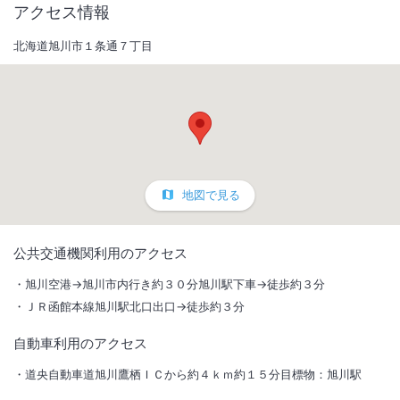
アクセス情報
北海道旭川市１条通７丁目
地図で見る
1
/
10
公共交通機関利用のアクセス
外観
旭川空港→旭川市内行き約３０分旭川駅下車→徒歩約３分
ＪＲ函館本線旭川駅北口出口→徒歩約３分
天然温泉大浴場完備。ＪＲ旭川駅から徒歩３分。館内Ｗｉｆｉ無料。市
内最多の客室数３５５室はビジネス、観光とあらゆるシーンに対応した
自動車利用のアクセス
ホテル。
道央自動車道旭川鷹栖ＩＣから約４ｋｍ約１５分目標物：旭川駅