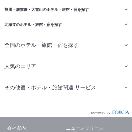
旭川・層雲峡・大雪山のホテル・旅館・宿を探す
北海道のホテル・旅館・宿を探す
全国のホテル・旅館・宿を探す
人気のエリア
札幌 ホテル
その他宿・ホテル・旅館関連 サービス
仙台 ホテル
国内旅行・国内ツアー
東京ディズニーリゾート(R)周辺 ホテル
JR・新幹線付きツアー
東京 ホテル
航空券付きツアー
東京ドーム ホテル
会社案内
ニュースリリース