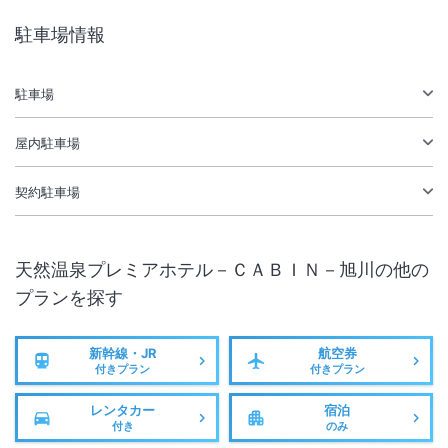
総客室数
355
室
IN
チェックイン
15:00
/ OUT
チェックアウト
11:00
駐車場情報
大浴場あり
温泉
駅徒歩5分
駐車場あり
駐車場
屋内駐車場
施設からのお知らせ
バス・トラックでお越しの場合、提携先駐車場の手配が必要となります
契約駐車場
ので事前に施設へご連絡ください（別途有料）。
宿泊料金には入湯税が含まれております。
天然温泉プレミアホテル－ＣＡＢＩＮ－旭川
の他の
プランを探す
新幹線・JR
航空券
付きプラン
付きプラン
レンタカー
宿泊
付き
のみ