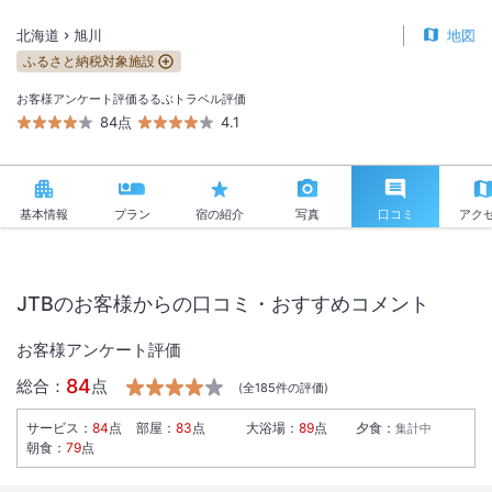
北海道
旭川
地図
ふるさと納税対象施設
お客様アンケート評価
るるぶトラベル評価
84点
4.1
基本情報
プラン
宿の紹介
写真
口コミ
アク
JTBのお客様からの口コミ・おすすめコメント
お客様アンケート評価
84
総合：
点
(全
185
件の評価)
サービス
：
84
点
部屋
：
83
点
大浴場
：
89
点
夕食
：
集計中
朝食
：
79
点