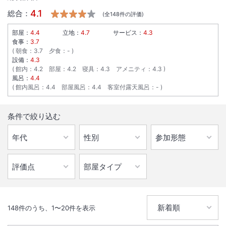
4.1
総合：
(全
148
件の評価)
部屋：
4.4
立地：
4.7
サービス：
4.3
食事：
3.7
朝食
：
3.7
夕食
：
-
設備：
4.3
館内
：
4.2
部屋
：
4.2
寝具
：
4.3
アメニティ
：
4.3
風呂：
4.4
館内風呂
：
4.4
部屋風呂
：
4.4
客室付露天風呂
：
-
条件で絞り込む
148
件のうち、
1
〜
20
件を表示