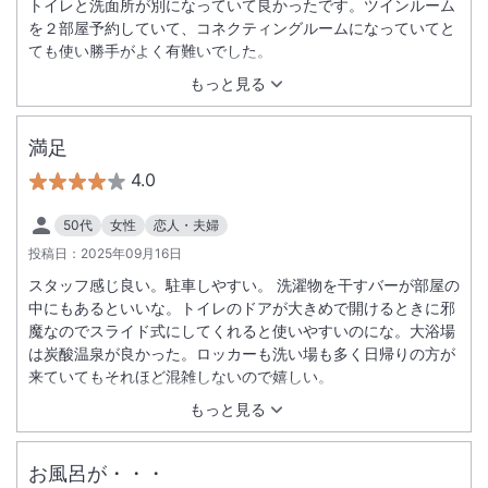
トイレと洗面所が別になっていて良かったです。ツインルーム
を２部屋予約していて、コネクティングルームになっていてと
ても使い勝手がよく有難いでした。
もっと見る
満足
4.0
50代
女性
恋人・夫婦
投稿日：
2025年09月16日
スタッフ感じ良い。駐車しやすい。 洗濯物を干すバーが部屋の
中にもあるといいな。トイレのドアが大きめで開けるときに邪
魔なのでスライド式にしてくれると使いやすいのにな。大浴場
は炭酸温泉が良かった。ロッカーも洗い場も多く日帰りの方が
来ていてもそれほど混雑しないので嬉しい。
もっと見る
お風呂が・・・