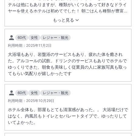
岩盤浴について
テルは他にもありますが、種類がいくつもあって好きなドライ
１回７００円（税込）
ヤーを使えるホテルは初めてでした！ 朝ごはんも種類が豊富で
美味しくて最高でした！
現地にてお支払いください。
もっと見る
※プランによっては特典としての設定もあります。
※小学３年生以下のお子様はご利用いただけません。
60代
女性
レジャー・観光
全客室禁煙
利用時期：
2025年11月2日
喫煙所あり：１階ロビー及、２階「みなぴりかの湯」
大浴場もあり、岩盤浴のサービスもあり、疲れた体を癒され
※２階「みなぴりかの湯」喫煙ブースは
た。アルコールの試飲、ドリンクのサービスもありでホテルで
「みなぴりかの湯」営業時間内のみ利用可能です。
ゆっくりできた、朝食も美味しく従業員の人に家族写真も取っ
てもらい気配りが嬉しかったです
和洋室について
予約人数分のお布団を準備を行います（添い寝は対象外）
60代
女性
レジャー・観光
4名時：ベッド×2布団2組
利用時期：
2025年10月29日
3名時：ベッド×2布団1組
ホテル全体も、部屋もとても清潔感があった。。 大浴場だけで
はなく、内風呂もトイレとセパレートタイプで、ゆったりして
いてよかった。