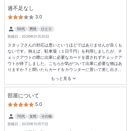
過不足なし
3.0
50代
男性
ひとり
投稿日：
2026年01月20日
スタッフさんの対応は悪いというほどではありませんが良くも
ないです。例えば、駐車場（１日千円）を利用しましたが、チ
ェックアウトの際に出庫に必要なカードを渡されずチェックア
ウトが終了しました。こちらが気がついて出庫に必要な物はあ
りますか？と聞いたらカードをカウンターに置いて差し出され
ました。感じ悪いほどではありませんが必要最低限の少し下の
もっと見る
対応なのかなと思います。 今回はかなりリーズナブルに泊まれ
たので不満はありません。リピートするかはその時の料金設定
によりますね。
部屋について
5.0
70代
女性
その他
投稿日：
2025年10月11日