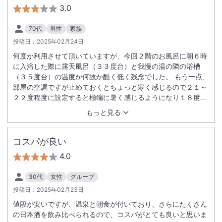
3.0
70代
男性
家族
投稿日：
2025年02月24日
何度か利用させて頂いていますが、今回２階のお風呂に朝６時
に入浴した際に露天風呂（３３度台）と我慢の湯の隣の浴槽
（３５度台）の温度が何故か酷く低く残念でした。 もう一点、
部屋の空調ですが止めておくとちょっと寒く感じるので２１～
２２度程度に設定すると極端に暑く感じるようになり１８度程
度まで下げるのですがそれでも室温が高く困りました。なにか
もっと見る
特別な設定があるのか分かりませんが、次回窺う時には分かる
ようにしておいて頂きたいです。
コスパが良い
4.0
30代
女性
グループ
投稿日：
2025年02月23日
値段が安いですが、温泉と朝食が付いており、さらにたくさん
の日本酒を飲み比べられるので、コスパがとても良いと思いま