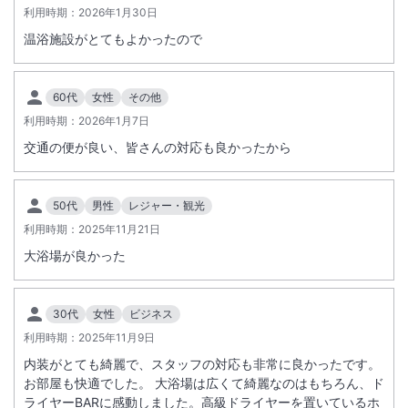
駐車場あり
利用時期：
2026年1月30日
温浴施設がとてもよかったので
施設からのお知らせ
入湯税現地支払いについて
60代
女性
その他
2026年7月1日ご予約分より、入湯税・宿泊税は現地でのお支払いとな
利用時期：
2026年1月7日
ります。
事前決済をご利用の場合でも、入湯税につきましてはチェックイン時に
交通の便が良い、皆さんの対応も良かったから
別途お支払いをお願いいたします。
※ご予約プランによっては、本案内の対象外となる場合がございます。
50代
男性
レジャー・観光
利用時期：
2025年11月21日
添い寝について
未就学児まで添い寝可能。
大浴場が良かった
添い寝利用時は施設使用料５５０円（税込）
現地にてお支払いください。
30代
女性
ビジネス
ベッドガード貸出無料
利用時期：
2025年11月9日
（ベッドガード：生後18ヶ月から60ヶ月まで貸出可能）
※重要なお知らせです。必ず続きをご確認ください。
内装がとても綺麗で、スタッフの対応も非常に良かったです。
数に限りがございますのでお問い合わせください。
お部屋も快適でした。 大浴場は広くて綺麗なのはもちろん、ド
ライヤーBARに感動しました。高級ドライヤーを置いているホ