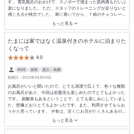
す。 電気風呂のおかげで、スノボーで溜まった筋肉痛もだいぶ
楽になりました。 ただ、スタッフのトレーニングが足りないと
感じる点が残念でした。 家に着いてから、７箱のチョコレート
を部屋に忘れたことに気づき、ホテルに電話したのですが、
もっと見る
「何もない」と言われました。 しかし、彼氏がもう一度電話し
て強めに伝えたところ、１０分後に「見つかった」と折り返し
の電話がありました。 最初からちゃんと探していなかったので
たまには家ではなく温泉付きのホテルに泊まりた
は…？と、少し疑問に思ってしまいました。
くなって
4.0
40代
女性
恋人・夫婦
投稿日：
2023年04月03日
お風呂がいいと聞いたので。とても清潔で広くて、色々な種類
のお風呂があり、今回は岩盤浴も楽しめたのでとてもよかった
です。 炭酸泉もあるということで、とても楽しみにしていまし
た。想像どおりとてもよかったです。また、利用させてもらお
うかと思っています。 夕食は、近くにお店がたくさんあるので
問題ないと思います。
もっと見る