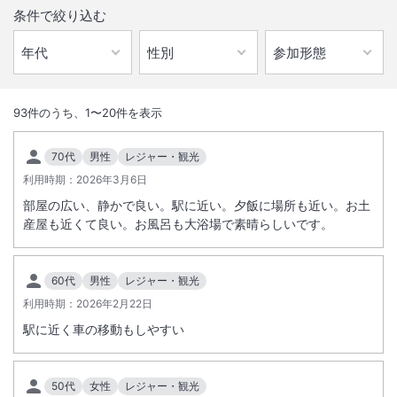
条件で絞り込む
1
/
10
外観
93
件のうち、
1
〜
20
件を表示
JR旭川駅東口徒歩2分。
70代
男性
レジャー・観光
充実した温浴設備が自慢の「天然温泉 みなぴりかの湯」を併設。
利用時期：
2026年3月6日
部屋の広い、静かで良い。駅に近い。夕飯に場所も近い。お土
種類豊富な大浴場・オートロウリュ付のサウナ・2種の岩盤浴
産屋も近くて良い。お風呂も大浴場で素晴らしいです。
4種のリラクゼーションスペース・エステ・マッサージを備えた
エリア最大規模の癒しコンテンツ。
60代
男性
レジャー・観光
総客室数
120
室
IN
チェックイン
15:00
/ OUT
チェックアウト
11:00
朝食では、ご当地メニューが楽しめる朝食ビュッフェもあり
利用時期：
2026年2月22日
ビジネスやレジャーなど、シーンを問わずリフレッシュできます。
駅に近く車の移動もしやすい
大浴場あり
露天風呂あり
温泉
駅徒歩5分
50代
女性
レジャー・観光