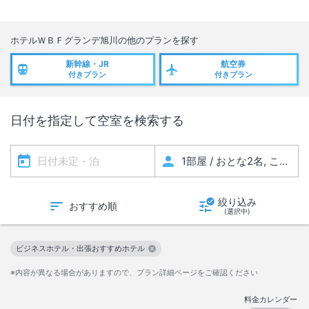
岩盤浴について
１回７００円（税込）
現地にてお支払いください。
ホテルＷＢＦグランデ旭川
の他のプランを探す
※プランによっては特典としての設定もあります。
新幹線・JR
航空券
※小学３年生以下のお子様はご利用いただけません。
付きプラン
付きプラン
全客室禁煙
日付を指定して空室を検索する
喫煙所あり：１階ロビー及、２階「みなぴりかの湯」
※２階「みなぴりかの湯」喫煙ブースは
「みなぴりかの湯」営業時間内のみ利用可能です。
和洋室について
予約人数分のお布団を準備を行います（添い寝は対象外）
絞り込み
おすすめ順
(選択中)
4名時：ベッド×2布団2組
3名時：ベッド×2布団1組
ビジネスホテル・出張おすすめホテル
この絞り込み条件を解除
※内容が異なる場合がありますので、プラン詳細ページをご確認ください
料金カレンダー