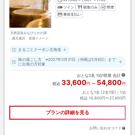
ツイン
朝食のみ
禁煙
事前支払い
天然温泉みなぴりかの湯
露天風呂 壺湯イメージ
まるごとクーポン北海道
旅の過ごし方 ※2027年3月31日（沖縄は5月6日）まで
に出発の方対象
おとな
2
名
1
泊
1
部屋 合計
33,600
54,800
税込
円
〜
円
おとな1名 (
2
名1室)｜
1
泊
税込
16,800円〜27,400円
プランの詳細を見る
お問い合わせコード