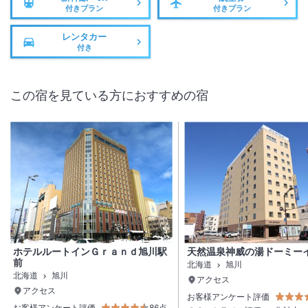
付きプラン
付きプラン
レンタカー
付き
この宿を見ている方におすすめの宿
ホテルルートインＧｒａｎｄ旭川駅
天然温泉神威の湯ドーミー
前
北海道
旭川
北海道
旭川
アクセス
アクセス
お客様アンケート評価
お客様アンケート評価
86点