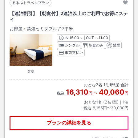
るるぶトラベルプラン
【連泊割引】【朝食付】2連泊以上のご利用でお得にステ
イ
お部屋：
禁煙セミダブル
/
17平米
IN
チェックイン
15:00
～ | OUT
チェックアウト
～
11:00
シングル
朝食のみ
禁煙
事前支払い
客室
おとな
2
名
1
泊
1
部屋 合計
16,310
40,060
税込
円
〜
円
おとな1名 (
2
名1室)｜
1
泊
税込
8,155円〜20,030円
プランの詳細を見る