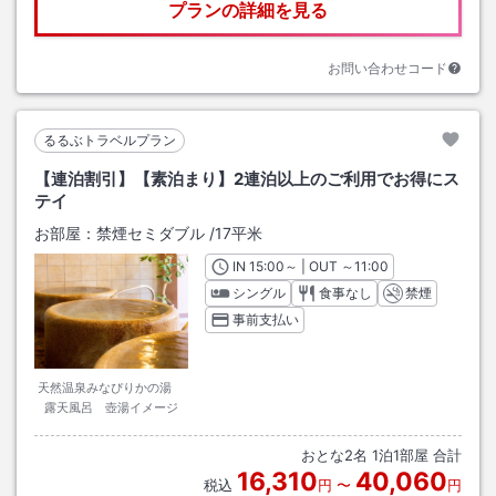
プランの詳細を見る
お問い合わせコード
るるぶトラベルプラン
【連泊割引】【素泊まり】2連泊以上のご利用でお得にス
テイ
お部屋：
禁煙セミダブル
/
17平米
IN
チェックイン
15:00
～ | OUT
チェックアウト
～
11:00
シングル
食事なし
禁煙
事前支払い
天然温泉みなぴりかの湯
露天風呂 壺湯イメージ
おとな
2
名
1
泊
1
部屋 合計
16,310
40,060
税込
円
〜
円