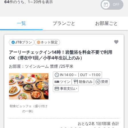
64
件のうち、
1～20
件を表示
一覧
プランごと
お部屋ごと
JTBプラン
ネット限定
アーリーチェックイン14時！岩盤浴を料金不要で利用
OK（滞在中1回／小学4年生以上のみ）
お部屋：
ツインルーム 禁煙
/
25平米
IN
チェックイン
14:00
～ | OUT
チェックアウト
～
11:00
ツイン
朝食のみ
禁煙
事前支払い
朝食ビュッフェ（盛り付け
の一例）
おとな
2
名
1
泊
1
部屋 合計