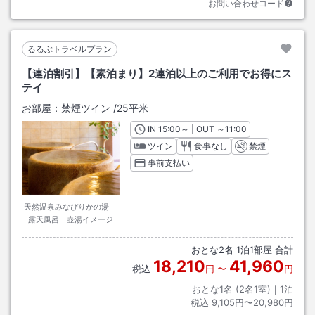
お問い合わせコード
るるぶトラベルプラン
【連泊割引】【素泊まり】2連泊以上のご利用でお得にス
テイ
お部屋：
禁煙ツイン
/
25平米
IN
チェックイン
15:00
～ | OUT
チェックアウト
～
11:00
ツイン
食事なし
禁煙
事前支払い
天然温泉みなぴりかの湯
露天風呂 壺湯イメージ
おとな
2
名
1
泊
1
部屋 合計
18,210
41,960
税込
円
〜
円
おとな1名 (
2
名1室)｜
1
泊
税込
9,105円〜20,980円