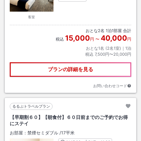
客室
おとな
2
名
1
泊
1
部屋 合計
15,000
40,000
税込
円
〜
円
おとな1名 (
2
名1室)｜
1
泊
税込
7,500円〜20,000円
プランの詳細を見る
お問い合わせコード
るるぶトラベルプラン
【早期割６０】【朝食付】６０日前までのご予約でお得
にステイ
お部屋：
禁煙セミダブル
/
17平米