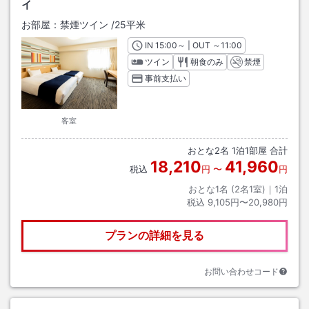
イ
お部屋：
禁煙ツイン
/
25平米
IN
チェックイン
15:00
～ | OUT
チェックアウト
～
11:00
ツイン
朝食のみ
禁煙
事前支払い
客室
おとな
2
名
1
泊
1
部屋 合計
18,210
41,960
税込
円
〜
円
おとな1名 (
2
名1室)｜
1
泊
税込
9,105円〜20,980円
プランの詳細を見る
お問い合わせコード