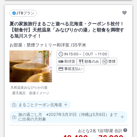
JTBプラン
夏の家族旅行まるごと遊べる北海道・クーポン５枚付！
【朝食付】天然温泉「みなぴりかの湯」と朝食を満喫す
る旭川ステイ！
お部屋：
禁煙ファミリー和洋室
/
35平米
IN
チェックイン
15:00
～ | OUT
チェックアウト
～
11:00
和洋室
朝食のみ
禁煙
事前支払い
天然温泉みなぴりかの湯
露天風呂 壺湯イメージ
まるごとクーポン北海道
旅の過ごし方 ※2027年3月31日（沖縄は5月6日）まで
に出発の方対象
おとな
2
名
1
泊
1
部屋 合計