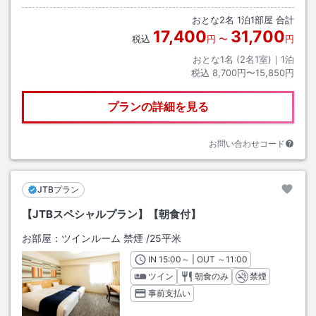
おとな
2
名
1
泊
1
部屋 合計
17,400
31,700
税込
円
〜
円
おとな1名 (
2
名1室)｜
1
泊
税込
8,700円〜15,850円
プランの詳細を見る
お問い合わせコード
JTBプラン
【JTBスペシャルプラン】【朝食付】
お部屋：
ツインルーム 禁煙
/
25平米
IN
チェックイン
15:00
～ | OUT
チェックアウト
～
11:00
ツイン
朝食のみ
禁煙
事前支払い