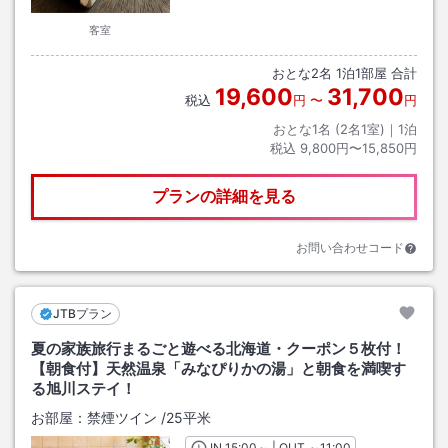
客室
おとな
2
名
1
泊
1
部屋 合計
19,600
31,700
税込
円
〜
円
おとな1名 (
2
名1室)｜
1
泊
税込
9,800円〜15,850円
プランの詳細を見る
お問い合わせコード
JTBプラン
夏の家族旅行まるごと遊べる北海道・クーポン５枚付！
【朝食付】天然温泉「みなぴりかの湯」と朝食を満喫す
る旭川ステイ！
お部屋：
禁煙ツイン
/
25平米
IN
チェックイン
15:00
～ | OUT
チェックアウト
～
11:00