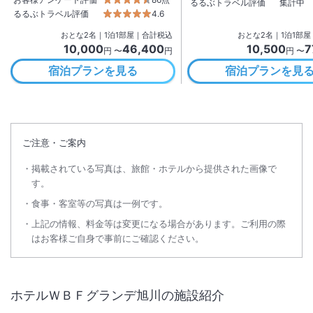
るるぶトラベル評価
集計中
るるぶトラベル評価
4.6
おとな
2
名
｜
1
泊
1
部屋｜合計税込
おとな
2
名
｜
1
泊
1
部屋
10,000
46,400
10,500
7
円 〜
円
円 〜
宿泊プランを見る
宿泊プランを見
ご注意・ご案内
掲載されている写真は、旅館・ホテルから提供された画像で
す。
食事・客室等の写真は一例です。
上記の情報、料金等は変更になる場合があります。ご利用の際
はお客様ご自身で事前にご確認ください。
ホテルＷＢＦグランデ旭川
の施設紹介