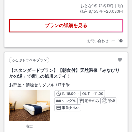
おとな1名 (
2
名1室)｜
1
泊
税込
8,155円〜20,030円
プランの詳細を見る
お問い合わせコード
るるぶトラベルプラン
【スタンダードプラン】【朝食付】天然温泉「みなぴり
かの湯」で癒しの旭川ステイ！
お部屋：
禁煙セミダブル
/
17平米
IN
チェックイン
15:00
～ | OUT
チェックアウト
～
11:00
シングル
朝食のみ
禁煙
事前支払い
客室