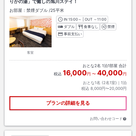
りかの湯」で癒しの旭川ステイ！
お部屋：
禁煙ダブル
/
25平米
IN
チェックイン
15:00
～ | OUT
チェックアウト
～
11:00
ダブル
食事なし
禁煙
事前支払い
客室
おとな
2
名
1
泊
1
部屋 合計
16,000
40,000
税込
円
〜
円
おとな1名 (
2
名1室)｜
1
泊
税込
8,000円〜20,000円
プランの詳細を見る
お問い合わせコード