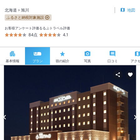
北海道
旭川
地図
ふるさと納税対象施設
お客様アンケート評価
るるぶトラベル評価
84点
4.1
基本情報
プラン
宿の紹介
写真
口コミ
アク