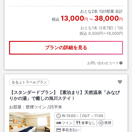
おとな
2
名
1
泊
1
部屋 合計
13,000
38,000
税込
円
〜
円
おとな1名 (
2
名1室)｜
1
泊
税込
6,500円〜19,000円
プランの詳細を見る
お問い合わせコード
るるぶトラベルプラン
【スタンダードプラン】【素泊まり】天然温泉「みなぴ
りかの湯」で癒しの旭川ステイ！
お部屋：
禁煙ツイン
/
25平米
IN
チェックイン
15:00
～ | OUT
チェックアウト
～
11:00
ツイン
食事なし
禁煙
事前支払い