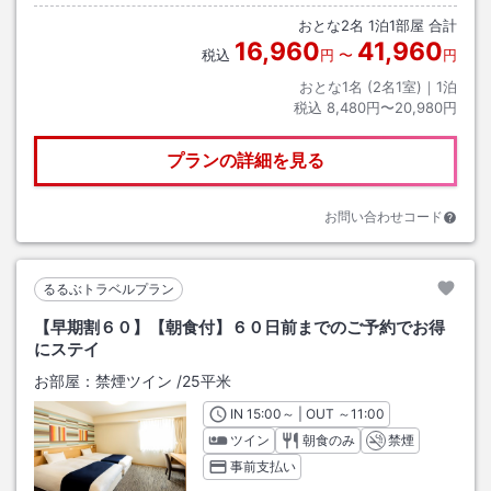
おとな
2
名
1
泊
1
部屋 合計
16,960
41,960
税込
円
〜
円
おとな1名 (
2
名1室)｜
1
泊
税込
8,480円〜20,980円
プランの詳細を見る
お問い合わせコード
るるぶトラベルプラン
【早期割６０】【朝食付】６０日前までのご予約でお得
にステイ
お部屋：
禁煙ツイン
/
25平米
IN
チェックイン
15:00
～ | OUT
チェックアウト
～
11:00
ツイン
朝食のみ
禁煙
事前支払い