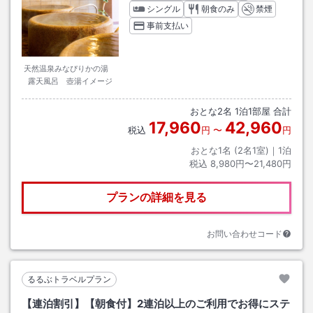
シングル
朝食のみ
禁煙
事前支払い
天然温泉みなぴりかの湯
露天風呂 壺湯イメージ
おとな
2
名
1
泊
1
部屋 合計
17,960
42,960
税込
円
〜
円
おとな1名 (
2
名1室)｜
1
泊
税込
8,980円〜21,480円
プランの詳細を見る
お問い合わせコード
るるぶトラベルプラン
【連泊割引】【朝食付】2連泊以上のご利用でお得にステ