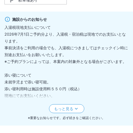
駐車場あり
施設からのお知らせ
入湯税現地支払いについて
2026年7月1日ご予約分より、入湯税・宿泊税は現地でのお支払いとな
ります。
事前決済をご利用の場合でも、入湯税につきましてはチェックイン時に
別途お支払いをお願いいたします。
※ご予約プランによっては、本案内の対象外となる場合がございます。
添い寝について
未就学児まで添い寝可能。
添い寝利用時は施設使用料５５０円（税込）
現地にてお支払いください。
ベッドガード貸出無料
（ベッドガード：生後18ヶ月から60ヶ月まで貸出可能）
※重要なお知らせです。必ず続きをご確認ください。
数に限りがございますのでお問い合わせください。