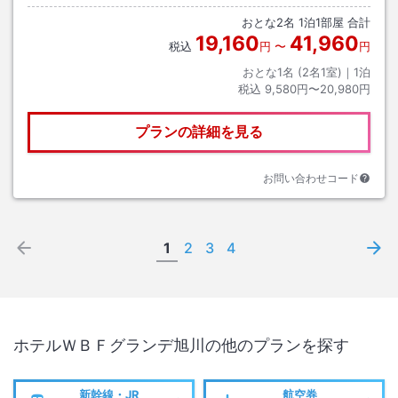
おとな
2
名
1
泊
1
部屋 合計
19,160
41,960
税込
円
〜
円
おとな1名 (
2
名1室)｜
1
泊
税込
9,580円〜20,980円
プランの詳細を見る
お問い合わせコード
1
2
3
4
ホテルＷＢＦグランデ旭川
の他のプランを探す
新幹線・JR
航空券