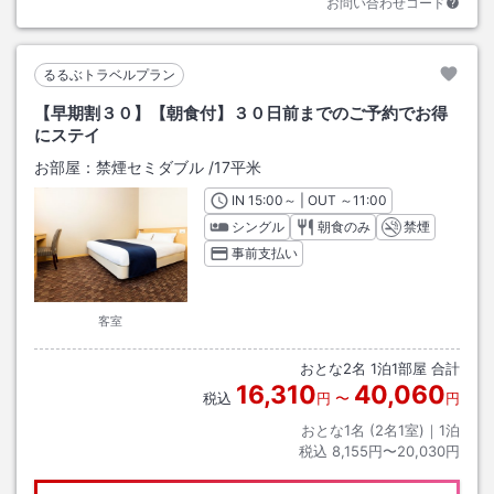
お問い合わせコード
るるぶトラベルプラン
【早期割３０】【朝食付】３０日前までのご予約でお得
にステイ
お部屋：
禁煙セミダブル
/
17平米
IN
チェックイン
15:00
～ | OUT
チェックアウト
～
11:00
シングル
朝食のみ
禁煙
事前支払い
客室
おとな
2
名
1
泊
1
部屋 合計
16,310
40,060
税込
円
〜
円
おとな1名 (
2
名1室)｜
1
泊
税込
8,155円〜20,030円