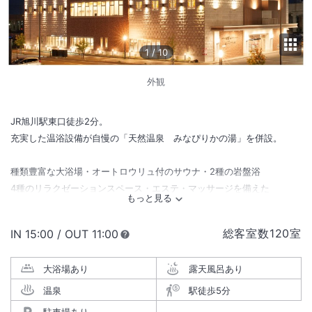
1
/
10
外観
JR旭川駅東口徒歩2分。
充実した温浴設備が自慢の「天然温泉 みなぴりかの湯」を併設。
種類豊富な大浴場・オートロウリュ付のサウナ・2種の岩盤浴
4種のリラクゼーションスペース・エステ・マッサージを備えた
エリア最大規模の癒しコンテンツ。
総客室数
120
室
IN
チェックイン
15:00
/ OUT
チェックアウト
11:00
朝食では、ご当地メニューが楽しめる朝食ビュッフェもあり
ビジネスやレジャーなど、シーンを問わずリフレッシュできます。
大浴場あり
露天風呂あり
温泉
駅徒歩5分