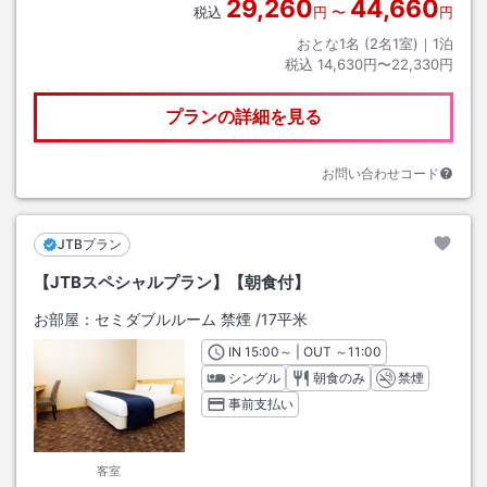
29,260
44,660
税込
円
〜
円
おとな1名 (
2
名1室)｜
1
泊
税込
14,630円〜22,330円
プランの詳細を見る
お問い合わせコード
JTBプラン
【JTBスペシャルプラン】【朝食付】
お部屋：
セミダブルルーム 禁煙
/
17平米
IN
チェックイン
15:00
～ | OUT
チェックアウト
～
11:00
シングル
朝食のみ
禁煙
事前支払い
客室