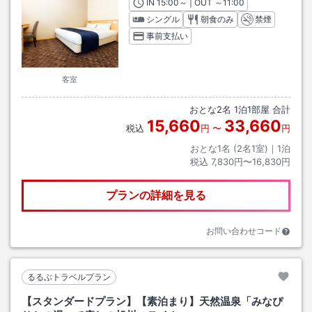
IN
チェックイン
15:00
～ | OUT
チェックアウト
～
11:00
シングル
朝食のみ
禁煙
事前支払い
客室
おとな
2
名
1
泊
1
部屋 合計
15,660
33,660
税込
円
〜
円
おとな1名 (
2
名1室)｜
1
泊
税込
7,830円〜16,830円
プランの詳細を見る
お問い合わせコード
るるぶトラベルプラン
【スタンダードプラン】【素泊まり】天然温泉「みなぴ