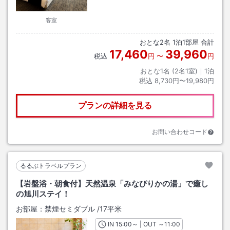
客室
おとな
2
名
1
泊
1
部屋 合計
17,460
39,960
税込
円
〜
円
おとな1名 (
2
名1室)｜
1
泊
税込
8,730円〜19,980円
プランの詳細を見る
お問い合わせコード
るるぶトラベルプラン
【岩盤浴・朝食付】天然温泉「みなぴりかの湯」で癒し
の旭川ステイ！
お部屋：
禁煙セミダブル
/
17平米
IN
チェックイン
15:00
～ | OUT
チェックアウト
～
11:00