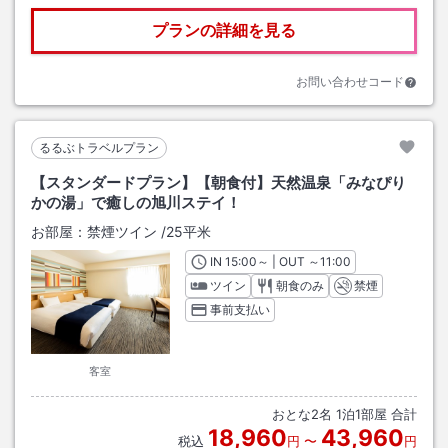
プランの詳細を見る
お問い合わせコード
るるぶトラベルプラン
【スタンダードプラン】【朝食付】天然温泉「みなぴり
かの湯」で癒しの旭川ステイ！
お部屋：
禁煙ツイン
/
25平米
IN
チェックイン
15:00
～ | OUT
チェックアウト
～
11:00
ツイン
朝食のみ
禁煙
事前支払い
客室
おとな
2
名
1
泊
1
部屋 合計
18,960
43,960
税込
円
〜
円