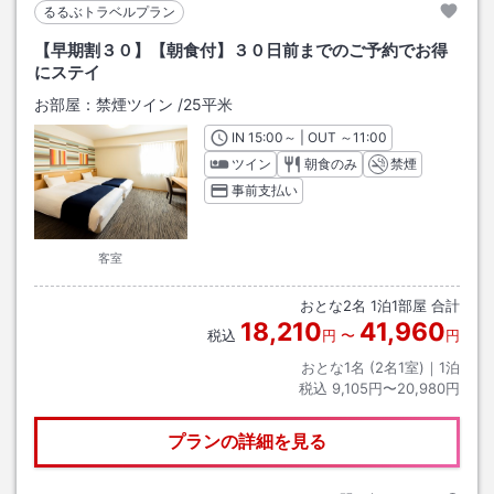
るるぶトラベルプラン
【早期割３０】【朝食付】３０日前までのご予約でお得
にステイ
お部屋：
禁煙ツイン
/
25平米
IN
チェックイン
15:00
～ | OUT
チェックアウト
～
11:00
ツイン
朝食のみ
禁煙
事前支払い
客室
おとな
2
名
1
泊
1
部屋 合計
18,210
41,960
税込
円
〜
円
おとな1名 (
2
名1室)｜
1
泊
税込
9,105円〜20,980円
プランの詳細を見る