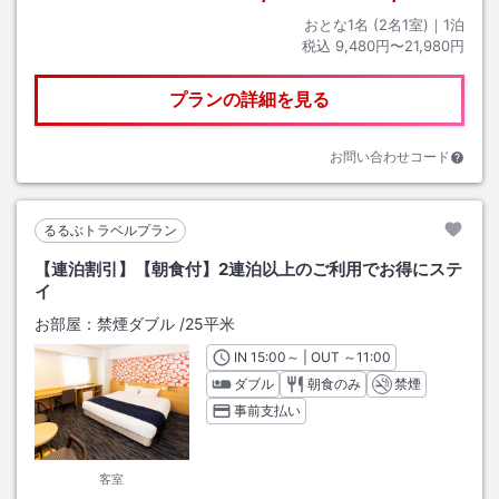
おとな1名 (
2
名1室)｜
1
泊
税込
9,480円〜21,980円
プランの詳細を見る
お問い合わせコード
るるぶトラベルプラン
【連泊割引】【朝食付】2連泊以上のご利用でお得にステ
イ
お部屋：
禁煙ダブル
/
25平米
IN
チェックイン
15:00
～ | OUT
チェックアウト
～
11:00
ダブル
朝食のみ
禁煙
事前支払い
客室