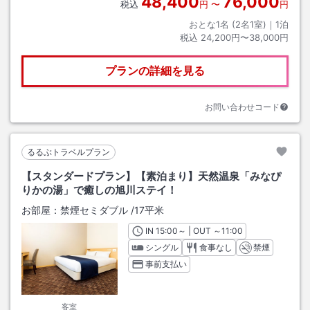
48,400
76,000
税込
円
〜
円
おとな1名 (
2
名1室)｜
1
泊
税込
24,200円〜38,000円
プランの詳細を見る
お問い合わせコード
るるぶトラベルプラン
【スタンダードプラン】【素泊まり】天然温泉「みなぴ
りかの湯」で癒しの旭川ステイ！
お部屋：
禁煙セミダブル
/
17平米
IN
チェックイン
15:00
～ | OUT
チェックアウト
～
11:00
シングル
食事なし
禁煙
事前支払い
客室