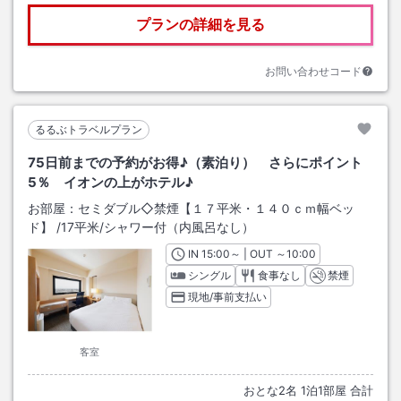
プランの詳細を見る
お問い合わせコード
るるぶトラベルプラン
75日前までの予約がお得♪（素泊り） さらにポイント
5％ イオンの上がホテル♪
お部屋：
セミダブル◇禁煙【１７平米・１４０ｃｍ幅ベッ
ド】
/
17平米
/シャワー付（内風呂なし）
IN
チェックイン
15:00
～ | OUT
チェックアウト
～
10:00
シングル
食事なし
禁煙
現地/事前支払い
客室
おとな
2
名
1
泊
1
部屋 合計