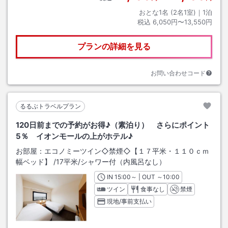
おとな1名 (
2
名1室)｜
1
泊
税込
6,050円〜13,550円
プランの詳細を見る
お問い合わせコード
るるぶトラベルプラン
120日前までの予約がお得♪（素泊り） さらにポイント
5％ イオンモールの上がホテル♪
お部屋：
エコノミーツイン◇禁煙◇【１７平米・１１０ｃｍ
幅ベッド】
/
17平米
/シャワー付（内風呂なし）
IN
チェックイン
15:00
～ | OUT
チェックアウト
～
10:00
ツイン
食事なし
禁煙
現地/事前支払い