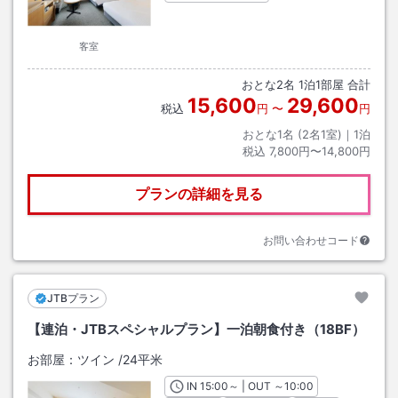
客室
おとな
2
名
1
泊
1
部屋 合計
15,600
29,600
税込
円
〜
円
おとな1名 (
2
名1室)｜
1
泊
税込
7,800円〜14,800円
プランの詳細を見る
お問い合わせコード
JTBプラン
【連泊・JTBスペシャルプラン】一泊朝食付き（18BF）
お部屋：
ツイン
/
24平米
IN
チェックイン
15:00
～ | OUT
チェックアウト
～
10:00