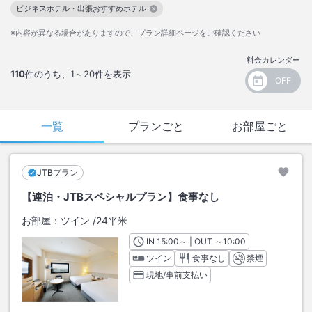
ビジネスホテル・出張おすすめホテル
この絞り込み条件を解除
※内容が異なる場合がありますので、プラン詳細ページをご確認ください
料金カレンダー
110
件のうち、
1～20
件を表示
一覧
プランごと
お部屋ごと
JTBプラン
【連泊・JTBスペシャルプラン】食事なし
お部屋：
ツイン
/
24平米
IN
チェックイン
15:00
～ | OUT
チェックアウト
～
10:00
ツイン
食事なし
禁煙
現地/事前支払い