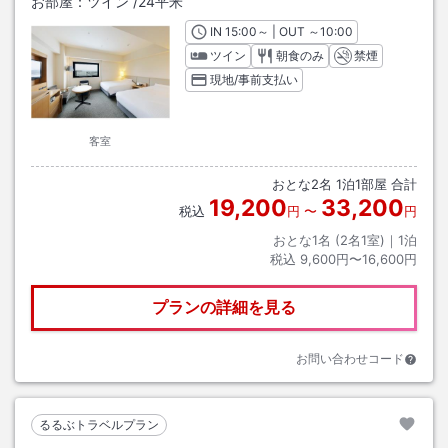
お部屋：
ツイン
/
24平米
IN
チェックイン
15:00
～ | OUT
チェックアウト
～
10:00
ツイン
朝食のみ
禁煙
現地/事前支払い
客室
おとな
2
名
1
泊
1
部屋 合計
19,200
33,200
税込
円
〜
円
おとな1名 (
2
名1室)｜
1
泊
税込
9,600円〜16,600円
プランの詳細を見る
お問い合わせコード
るるぶトラベルプラン