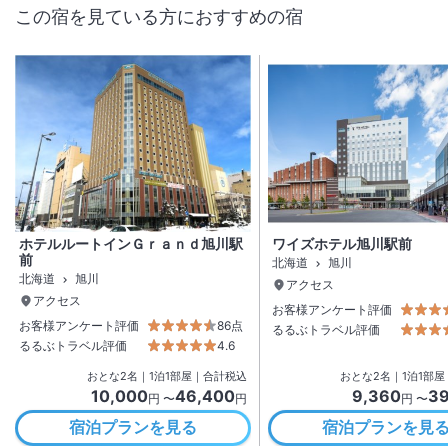
この宿を見ている方におすすめの宿
ホテルルートインＧｒａｎｄ旭川駅
ワイズホテル旭川駅前
前
北海道
旭川
北海道
旭川
アクセス
アクセス
お客様アンケート評価
お客様アンケート評価
86点
るるぶトラベル評価
るるぶトラベル評価
4.6
おとな
2
名
｜
1
泊
1
部屋｜合計税込
おとな
2
名
｜
1
泊
1
部屋
10,000
46,400
9,360
39
円 〜
円
円 〜
宿泊プランを見る
宿泊プランを見