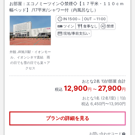
お部屋：
エコノミーツイン◇禁煙◇【１７平米・１１０ｃｍ
幅ベッド】
/
17平米
/シャワー付（内風呂なし）
IN
チェックイン
15:00
～ | OUT
チェックアウト
～
11:00
ツイン
食事なし
禁煙
現地/事前支払い
外観 JR旭川駅・イオンモー
ル、イオンシネマ直結 雨
の日でも雪の日でも楽々ア
クセス
おとな
2
名
1
泊
1
部屋 合計
12,900
27,900
税込
円
〜
円
おとな1名 (
2
名1室)｜
1
泊
税込
6,450円〜13,950円
プランの詳細を見る
お問い合わせコード