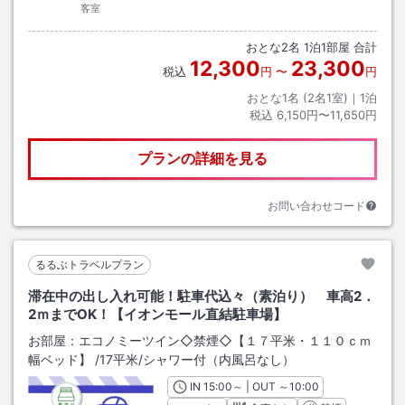
客室
おとな
2
名
1
泊
1
部屋 合計
12,300
23,300
税込
円
〜
円
おとな1名 (
2
名1室)｜
1
泊
税込
6,150円〜11,650円
プランの詳細を見る
お問い合わせコード
るるぶトラベルプラン
滞在中の出し入れ可能！駐車代込々（素泊り） 車高2．
2ｍまでOK！【イオンモール直結駐車場】
お部屋：
エコノミーツイン◇禁煙◇【１７平米・１１０ｃｍ
幅ベッド】
/
17平米
/シャワー付（内風呂なし）
IN
チェックイン
15:00
～ | OUT
チェックアウト
～
10:00