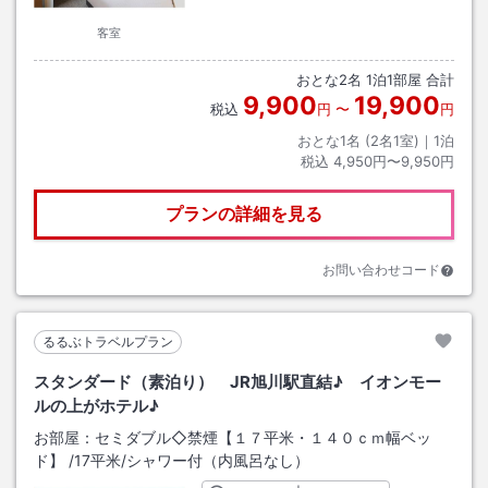
客室
おとな
2
名
1
泊
1
部屋 合計
9,900
19,900
税込
円
〜
円
おとな1名 (
2
名1室)｜
1
泊
税込
4,950円〜9,950円
プランの詳細を見る
お問い合わせコード
るるぶトラベルプラン
スタンダード（素泊り） JR旭川駅直結♪ イオンモー
ルの上がホテル♪
お部屋：
セミダブル◇禁煙【１７平米・１４０ｃｍ幅ベッ
ド】
/
17平米
/シャワー付（内風呂なし）