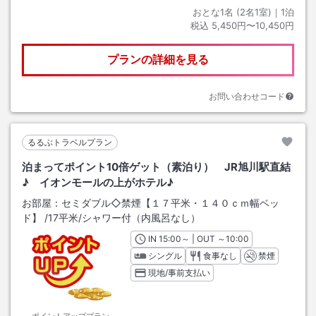
おとな1名 (
2
名1室)｜
1
泊
税込
5,450円〜10,450円
プランの詳細を見る
お問い合わせコード
るるぶトラベルプラン
泊まってポイント10倍ゲット（素泊り） JR旭川駅直結
♪ イオンモールの上がホテル♪
お部屋：
セミダブル◇禁煙【１７平米・１４０ｃｍ幅ベッ
ド】
/
17平米
/シャワー付（内風呂なし）
IN
チェックイン
15:00
～ | OUT
チェックアウト
～
10:00
シングル
食事なし
禁煙
現地/事前支払い