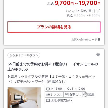
9,700
19,700
税込
円
〜
円
おとな1名 (
2
名1室)｜
1
泊
税込
4,850円〜9,850円
プランの詳細を見る
お問い合わせコード
るるぶトラベルプラン
55日前までの予約がお得♪（素泊り） イオンモールの
上がホテル♪
お部屋：
セミダブル◇禁煙【１７平米・１４０ｃｍ幅ベッ
ド】
/
17平米
/シャワー付（内風呂なし）
IN
チェックイン
15:00
～ | OUT
チェックアウト
～
10:00
シングル
食事なし
禁煙
現地/事前支払い