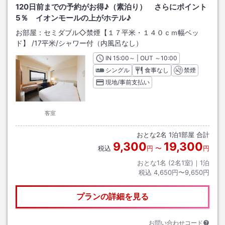
120日前までの予約がお得♪（素泊り） さらにポイント
5％ イオンモールの上がホテル♪
お部屋：
セミダブル◇禁煙【１７平米・１４０ｃｍ幅ベッ
ド】
/
17平米
/シャワー付（内風呂なし）
IN
チェックイン
15:00
～ | OUT
チェックアウト
～
10:00
シングル
食事なし
禁煙
現地/事前支払い
客室
おとな
2
名
1
泊
1
部屋 合計
9,300
19,300
税込
円
〜
円
おとな1名 (
2
名1室)｜
1
泊
税込
4,650円〜9,650円
プランの詳細を見る
お問い合わせコード