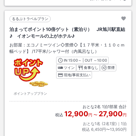
るるぶトラベルプラン
泊まってポイント10倍ゲット（素泊り） JR旭川駅直結
♪ イオンモールの上がホテル♪
お部屋：
エコノミーツイン◇禁煙◇【１７平米・１１０ｃｍ
幅ベッド】
/
17平米
/シャワー付（内風呂なし）
IN
チェックイン
15:00
～ | OUT
チェックアウト
～
10:00
ツイン
食事なし
禁煙
現地/事前支払い
ポイントアッププラン
おとな
2
名
1
泊
1
部屋 合計
12,900
27,900
税込
円
〜
円
おとな1名 (
2
名1室)｜
1
泊
税込
6,450円〜13,950円