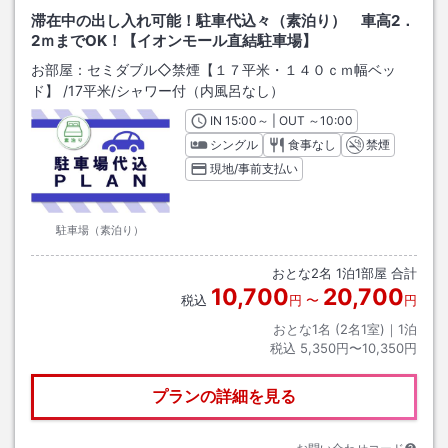
滞在中の出し入れ可能！駐車代込々（素泊り） 車高2．
2ｍまでOK！【イオンモール直結駐車場】
お部屋：
セミダブル◇禁煙【１７平米・１４０ｃｍ幅ベッ
ド】
/
17平米
/シャワー付（内風呂なし）
IN
チェックイン
15:00
～ | OUT
チェックアウト
～
10:00
シングル
食事なし
禁煙
現地/事前支払い
駐車場（素泊り）
おとな
2
名
1
泊
1
部屋 合計
10,700
20,700
税込
円
〜
円
おとな1名 (
2
名1室)｜
1
泊
税込
5,350円〜10,350円
プランの詳細を見る