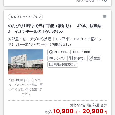
お問い合わせコード
るるぶトラベルプラン
のんびり11時まで滞在可能（素泊り） JR旭川駅直結
♪ イオンモールの上がホテル♪
お部屋：
セミダブル◇禁煙【１７平米・１４０ｃｍ幅ベッ
ド】
/
17平米
/シャワー付（内風呂なし）
IN
チェックイン
15:00
～ | OUT
チェックアウト
～
11:00
シングル
食事なし
禁煙
現地/事前支払い
外観 JR旭川駅・イオンモー
ル、イオンシネマ直結 雨
の日でも雪の日でも楽々ア
クセス
おとな
2
名
1
泊
1
部屋 合計
10,900
20,900
税込
円
〜
円