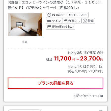
お部屋：
エコノミーツイン◇禁煙◇【１７平米・１１０ｃｍ
幅ベッド】
/
17平米
/シャワー付（内風呂なし）
IN
チェックイン
15:00
～ | OUT
チェックアウト
～
10:00
ツイン
食事なし
禁煙
現地/事前支払い
客室
おとな
2
名
1
泊
1
部屋 合計
11,700
23,700
税込
円
〜
円
おとな1名 (
2
名1室)｜
1
泊
税込
5,850円〜11,850円
プランの詳細を見る
お問い合わせコード