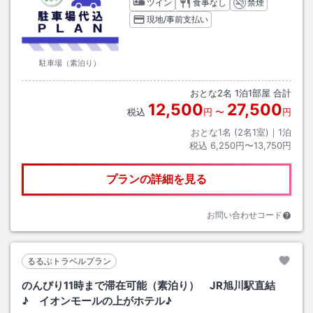
ツイン
食事なし
禁煙
現地/事前支払い
駐車場（素泊り）
おとな
2
名
1
泊
1
部屋 合計
12,500
27,500
税込
円
〜
円
おとな1名 (
2
名1室)｜
1
泊
税込
6,250円〜13,750円
プランの詳細を見る
お問い合わせコード
るるぶトラベルプラン
のんびり11時まで滞在可能（素泊り） JR旭川駅直結
♪ イオンモールの上がホテル♪