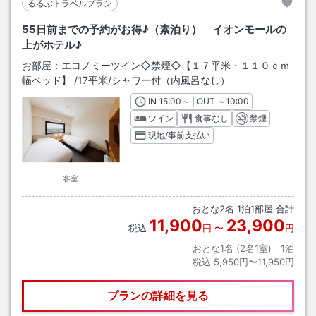
るるぶトラベルプラン
55日前までの予約がお得♪（素泊り） イオンモールの
上がホテル♪
お部屋：
エコノミーツイン◇禁煙◇【１７平米・１１０ｃｍ
幅ベッド】
/
17平米
/シャワー付（内風呂なし）
IN
チェックイン
15:00
～ | OUT
チェックアウト
～
10:00
ツイン
食事なし
禁煙
現地/事前支払い
客室
おとな
2
名
1
泊
1
部屋 合計
11,900
23,900
税込
円
〜
円
おとな1名 (
2
名1室)｜
1
泊
税込
5,950円〜11,950円
プランの詳細を見る