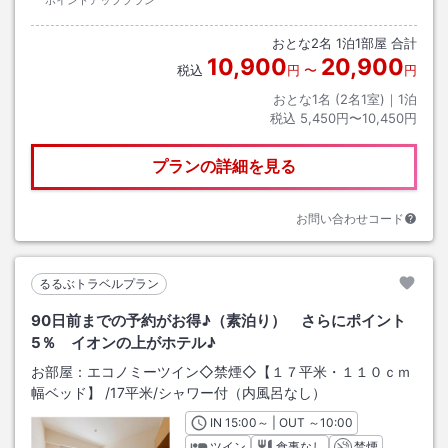
ポイントアッププラン
おとな
2
名
1
泊
1
部屋 合計
10,900
20,900
税込
円
〜
円
おとな1名 (
2
名1室)｜
1
泊
税込
5,450円〜10,450円
プランの詳細を見る
お問い合わせコード
るるぶトラベルプラン
90日前までの予約がお得♪（素泊り） さらにポイント
5％ イオンの上がホテル♪
お部屋：
エコノミーツイン◇禁煙◇【１７平米・１１０ｃｍ
幅ベッド】
/
17平米
/シャワー付（内風呂なし）
IN
チェックイン
15:00
～ | OUT
チェックアウト
～
10:00
ツイン
食事なし
禁煙