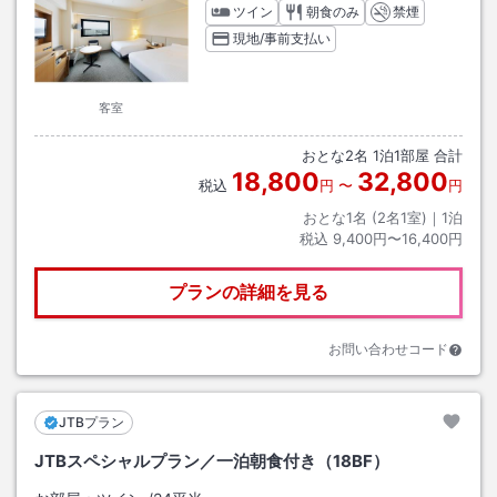
ツイン
朝食のみ
禁煙
現地/事前支払い
客室
おとな
2
名
1
泊
1
部屋 合計
18,800
32,800
税込
円
〜
円
おとな1名 (
2
名1室)｜
1
泊
税込
9,400円〜16,400円
プランの詳細を見る
お問い合わせコード
JTBプラン
JTBスペシャルプラン／一泊朝食付き（18BF）