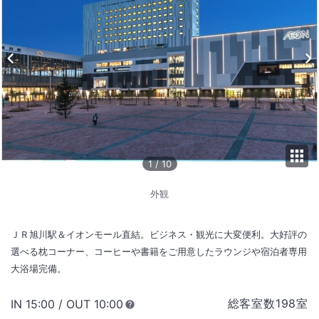
1
/
10
外観
ＪＲ旭川駅＆イオンモール直結。ビジネス・観光に大変便利。大好評の
選べる枕コーナー、コーヒーや書籍をご用意したラウンジや宿泊者専用
大浴場完備。
総客室数
198
室
IN
チェックイン
15:00
/ OUT
チェックアウト
10:00