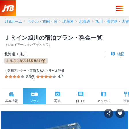
JTBホーム
ホテル・旅館・宿
北海道
北海道
旭川・層雲峡・大雪
ＪＲイン旭川の宿泊プラン・料金一覧
（
ジェイアールインアサヒカワ
）
北海道
旭川
地図
ふるさと納税対象施設
お客様アンケート評価
るるぶトラベル評価
83点
4.2
基本情報
プラン
写真
口コミ
アクセス
食