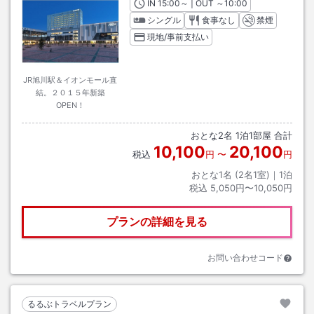
IN
チェックイン
15:00
～ | OUT
チェックアウト
～
10:00
シングル
食事なし
禁煙
現地/事前支払い
JR旭川駅＆イオンモール直
結。２０１５年新築
OPEN！
おとな
2
名
1
泊
1
部屋 合計
10,100
20,100
税込
円
〜
円
おとな1名 (
2
名1室)｜
1
泊
税込
5,050円〜10,050円
プランの詳細を見る
お問い合わせコード
るるぶトラベルプラン