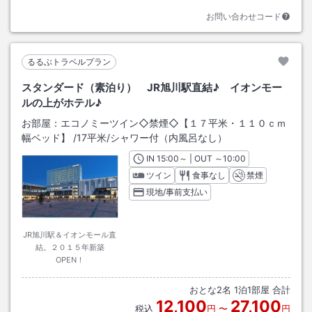
お問い合わせコード
るるぶトラベルプラン
スタンダード（素泊り） JR旭川駅直結♪ イオンモー
ルの上がホテル♪
お部屋：
エコノミーツイン◇禁煙◇【１７平米・１１０ｃｍ
幅ベッド】
/
17平米
/シャワー付（内風呂なし）
IN
チェックイン
15:00
～ | OUT
チェックアウト
～
10:00
ツイン
食事なし
禁煙
現地/事前支払い
JR旭川駅＆イオンモール直
結。２０１５年新築
OPEN！
おとな
2
名
1
泊
1
部屋 合計
12,100
27,100
税込
円
〜
円