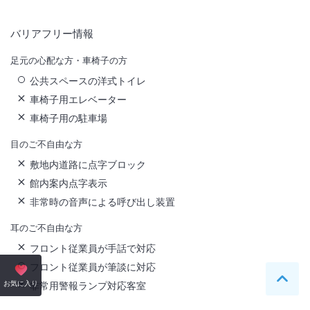
バリアフリー情報
足元の心配な方・車椅子の方
公共スペースの洋式トイレ
車椅子用エレベーター
車椅子用の駐車場
目のご不自由な方
敷地内道路に点字ブロック
館内案内点字表示
非常時の音声による呼び出し装置
耳のご不自由な方
フロント従業員が手話で対応
フロント従業員が筆談に対応
ペー
お気に入り
非常用警報ランプ対応客室