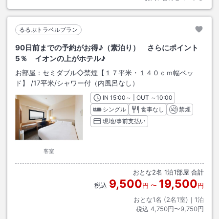
るるぶトラベルプラン
90日前までの予約がお得♪（素泊り） さらにポイント
5％ イオンの上がホテル♪
お部屋：
セミダブル◇禁煙【１７平米・１４０ｃｍ幅ベッ
ド】
/
17平米
/シャワー付（内風呂なし）
IN
チェックイン
15:00
～ | OUT
チェックアウト
～
10:00
シングル
食事なし
禁煙
現地/事前支払い
客室
おとな
2
名
1
泊
1
部屋 合計
9,500
19,500
税込
円
〜
円
おとな1名 (
2
名1室)｜
1
泊
税込
4,750円〜9,750円