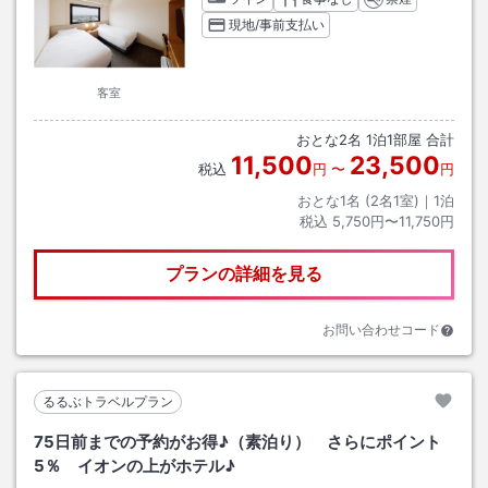
現地/事前支払い
客室
おとな
2
名
1
泊
1
部屋 合計
11,500
23,500
税込
円
〜
円
おとな1名 (
2
名1室)｜
1
泊
税込
5,750円〜11,750円
プランの詳細を見る
お問い合わせコード
るるぶトラベルプラン
75日前までの予約がお得♪（素泊り） さらにポイント
5％ イオンの上がホテル♪