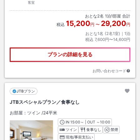
客室
おとな
2
名
1
泊
1
部屋 合計
15,200
29,200
税込
円
〜
円
おとな1名 (
2
名1室)｜
1
泊
税込
7,600円〜14,600円
プランの詳細を見る
お問い合わせコード
JTBプラン
JTBスペシャルプラン／食事なし
お部屋：
ツイン
/
24平米
IN
チェックイン
15:00
～ | OUT
チェックアウト
～
10:00
ツイン
食事なし
禁煙
現地/事前支払い