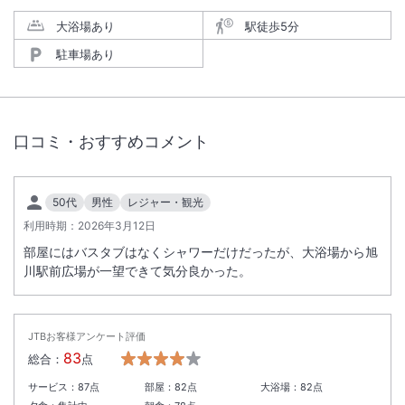
大浴場あり
駅徒歩5分
駐車場あり
口コミ・おすすめコメント
50代
男性
レジャー・観光
利用時期：
2026年3月12日
部屋にはバスタブはなくシャワーだけだったが、大浴場から旭
川駅前広場が一望できて気分良かった。
JTBお客様アンケート評価
83
総合：
点
サービス：
87
点
部屋：
82
点
大浴場：
82
点