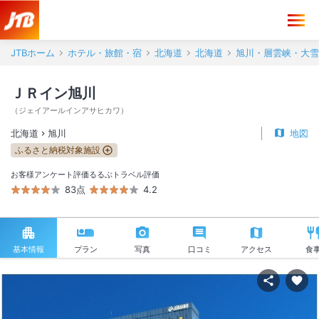
JTBホーム
ホテル・旅館・宿
北海道
北海道
旭川・層雲峡・大雪
ＪＲイン旭川
（
ジェイアールインアサヒカワ
）
北海道
旭川
地図
ふるさと納税対象施設
お客様アンケート評価
るるぶトラベル評価
83点
4.2
基本情報
プラン
写真
口コミ
アクセス
食