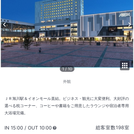
1
/
10
外観
ＪＲ旭川駅＆イオンモール直結。ビジネス・観光に大変便利。大好評の
選べる枕コーナー、コーヒーや書籍をご用意したラウンジや宿泊者専用
大浴場完備。
総客室数
198
室
IN
チェックイン
15:00
/ OUT
チェックアウト
10:00