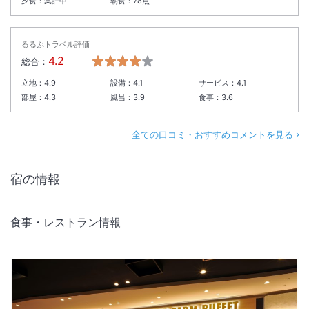
夕食：
集計中
朝食：
78
点
るるぶトラベル評価
4.2
総合：
立地：
4.9
設備：
4.1
サービス：
4.1
部屋：
4.3
風呂：
3.9
食事：
3.6
全ての口コミ・おすすめコメントを見る
宿の情報
食事・レストラン情報