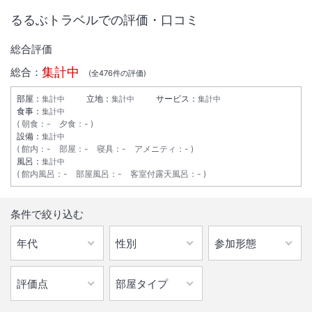
るるぶトラベルでの評価・口コミ
総合評価
集計中
総合：
(全
476
件の評価)
部屋：
立地：
サービス：
集計中
集計中
集計中
食事：
集計中
朝食
：
-
夕食
：
-
設備：
集計中
館内
：
-
部屋
：
-
寝具
：
-
アメニティ
：
-
風呂：
集計中
館内風呂
：
-
部屋風呂
：
-
客室付露天風呂
：
-
条件で絞り込む