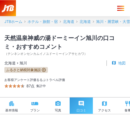
天然温泉神威の湯ドーミーイン旭川 口コミ・おすすめコメント＜旭川
JTBホーム
ホテル・旅館・宿
北海道
北海道
旭川・層雲峡・大雪
天然温泉神威の湯ドーミーイン旭川の口コ
ミ・おすすめコメント
（
テンネンオンセンカムイノユドーミーインアサヒカワ
）
北海道
旭川
地図
ふるさと納税対象施設
お客様アンケート評価
るるぶトラベル評価
87点
集計中
基本情報
プラン
写真
口コミ
アクセス
食