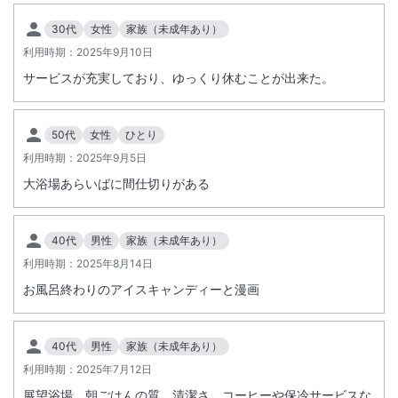
30代
女性
家族（未成年あり）
大浴場あり
露天風呂あり
利用時期：
2025年9月10日
温泉
駐車場あり
サービスが充実しており、ゆっくり休むことが出来た。
施設からのお知らせ
50代
女性
ひとり
駐車場は先着順となります。満車の場合は近隣の駐車場をご紹介させて
利用時期：
2025年9月5日
いただきます（有料）。到着時間が遅れる場合は宿泊施設までご連絡を
お願いいたします。
大浴場あらいばに間仕切りがある
40代
男性
家族（未成年あり）
利用時期：
2025年8月14日
お風呂終わりのアイスキャンディーと漫画
40代
男性
家族（未成年あり）
利用時期：
2025年7月12日
展望浴場 朝ごはんの質 清潔さ コーヒーや保冷サービスな