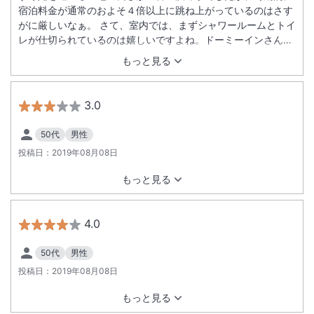
宿泊料金が通常のおよそ４倍以上に跳ね上がっているのはさす
がに厳しいなぁ。 さて、室内では、まずシャワールームとトイ
レが仕切られているのは嬉しいですよね。ドーミーインさんは
大浴場があるので私は室内のシャワーは使いませんでしたが、
もっと見る
シャワートイレ一体型のホテルのあの水が飛び散る感じが無く
て嬉しいですね。 一番気掛かりなのは、入室すぐ気になる匂い
ですね。 喫煙室しか空いてなかったとはいえ、僕はやっぱり駄
3.0
目でした（泣） それ以外はありませんよ。 早めの予約で禁煙
室をおさえましょう（笑）
50代
男性
投稿日：
2019年08月08日
もっと見る
4.0
50代
男性
投稿日：
2019年08月08日
もっと見る