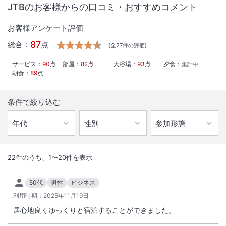
JTBのお客様からの口コミ・おすすめコメント
お客様アンケート評価
87
総合：
点
(全
27
件の評価)
サービス
：
90
点
部屋
：
82
点
大浴場
：
93
点
夕食
：
集計中
朝食
：
89
点
条件で絞り込む
1
/
10
外観
22
件のうち、
1
〜
20
件を表示
最上階に天然温泉の露天風呂を有し、季節によって変わる朝食では北海
50代
男性
ビジネス
道産の食材も味わえます。
利用時期：
2025年11月19日
居心地良くゆっくりと宿泊することができました。
総客室数
172
室
IN
チェックイン
15:00
/ OUT
チェックアウト
11:00