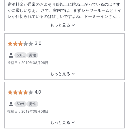
宿泊料金が通常のおよそ４倍以上に跳ね上がっているのはさす
がに厳しいなぁ。 さて、室内では、まずシャワールームとトイ
レが仕切られているのは嬉しいですよね。ドーミーインさんは
大浴場があるので私は室内のシャワーは使いませんでしたが、
もっと見る
シャワートイレ一体型のホテルのあの水が飛び散る感じが無く
て嬉しいですね。 一番気掛かりなのは、入室すぐ気になる匂い
ですね。 喫煙室しか空いてなかったとはいえ、僕はやっぱり駄
3.0
目でした（泣） それ以外はありませんよ。 早めの予約で禁煙
室をおさえましょう（笑）
50代
男性
投稿日：
2019年08月08日
もっと見る
4.0
50代
男性
投稿日：
2019年08月08日
もっと見る