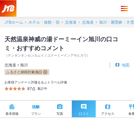
天然温泉神威の湯ドーミーイン旭川 口コミ・おすすめコメント＜旭川
JTBホーム
ホテル・旅館・宿
北海道
北海道
旭川・層雲峡・大雪
天然温泉神威の湯ドーミーイン旭川の口コ
ミ・おすすめコメント
（
テンネンオンセンカムイノユドーミーインアサヒカワ
）
北海道
旭川
地図
ふるさと納税対象施設
お客様アンケート評価
るるぶトラベル評価
87点
集計中
基本情報
プラン
写真
口コミ
アクセス
食