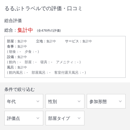
るるぶトラベルでの評価・口コミ
総合評価
集計中
総合：
(全
476
件の評価)
部屋：
立地：
サービス：
集計中
集計中
集計中
食事：
集計中
朝食
：
-
夕食
：
-
設備：
集計中
館内
：
-
部屋
：
-
寝具
：
-
アメニティ
：
-
風呂：
集計中
館内風呂
：
-
部屋風呂
：
-
客室付露天風呂
：
-
条件で絞り込む