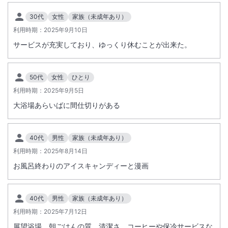
30代
女性
家族（未成年あり）
大浴場あり
露天風呂あり
利用時期：
2025年9月10日
温泉
駐車場あり
サービスが充実しており、ゆっくり休むことが出来た。
施設からのお知らせ
50代
女性
ひとり
駐車場は先着順となります。満車の場合は近隣の駐車場をご紹介させて
利用時期：
2025年9月5日
いただきます（有料）。到着時間が遅れる場合は宿泊施設までご連絡を
お願いいたします。
大浴場あらいばに間仕切りがある
40代
男性
家族（未成年あり）
利用時期：
2025年8月14日
お風呂終わりのアイスキャンディーと漫画
40代
男性
家族（未成年あり）
利用時期：
2025年7月12日
展望浴場 朝ごはんの質 清潔さ コーヒーや保冷サービスな