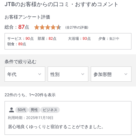
JTBのお客様からの口コミ・おすすめコメント
お客様アンケート評価
87
総合：
点
(全
27
件の評価)
サービス
：
90
点
部屋
：
82
点
大浴場
：
93
点
夕食
：
集計中
朝食
：
89
点
条件で絞り込む
1
/
10
外観
22
件のうち、
1
〜
20
件を表示
最上階に天然温泉の露天風呂を有し、季節によって変わる朝食では北海
50代
男性
ビジネス
道産の食材も味わえます。
利用時期：
2025年11月19日
居心地良くゆっくりと宿泊することができました。
総客室数
172
室
IN
チェックイン
15:00
/ OUT
チェックアウト
11:00