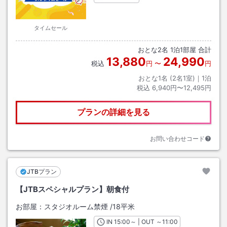
タイムセール
おとな
2
名
1
泊
1
部屋 合計
13,880
24,990
税込
円
〜
円
おとな1名 (
2
名1室)｜
1
泊
税込
6,940円〜12,495円
プランの詳細を見る
お問い合わせコード
JTBプラン
【JTBスペシャルプラン】朝食付
お部屋：
スタジオルーム禁煙
/
18平米
IN
チェックイン
15:00
～ | OUT
チェックアウト
～
11:00