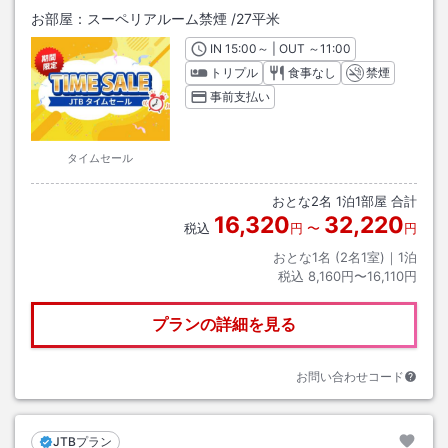
お部屋：
スーペリアルーム禁煙
/
27平米
IN
チェックイン
15:00
～ | OUT
チェックアウト
～
11:00
トリプル
食事なし
禁煙
事前支払い
タイムセール
おとな
2
名
1
泊
1
部屋 合計
16,320
32,220
税込
円
〜
円
おとな1名 (
2
名1室)｜
1
泊
税込
8,160円〜16,110円
プランの詳細を見る
お問い合わせコード
JTBプラン