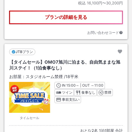
税込
16,100円〜30,200円
プランの詳細を見る
お問い合わせコード
JTBプラン
【タイムセール】OMO7旭川に泊まる、自由気ままな旭
川ステイ！（1泊食事なし）
お部屋：
スタジオルーム禁煙
/
18平米
IN
チェックイン
15:00
～ | OUT
チェックアウト
～
11:00
ツイン
食事なし
禁煙
事前支払い
タイムセール
おとな
2
名
1
泊
1
部屋 合計