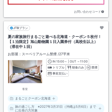
お問い合わせコード
JTBプラン
夏の家族旅行まるごと遊べる北海道・クーポン５枚付！
【１泊限定】旭山動物園１日入園券付（高校生以上）
（滞在中１回）
お部屋：
スーペリアルーム禁煙
/
27平米
IN
チェックイン
15:00
～ | OUT
チェックアウト
～
11:00
トリプル
朝食のみ
禁煙
事前支払い
客室
まるごとクーポン北海道
旅の過ごし方 ※2027年3月31日（沖縄は5月6日）まで
に出発の方対象