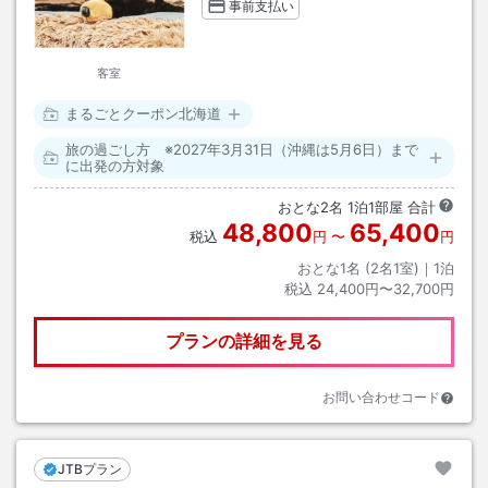
事前支払い
客室
まるごとクーポン北海道
旅の過ごし方 ※2027年3月31日（沖縄は5月6日）まで
に出発の方対象
おとな
2
名
1
泊
1
部屋 合計
48,800
65,400
税込
円
〜
円
おとな1名 (
2
名1室)｜
1
泊
税込
24,400円〜32,700円
プランの詳細を見る
お問い合わせコード
JTBプラン