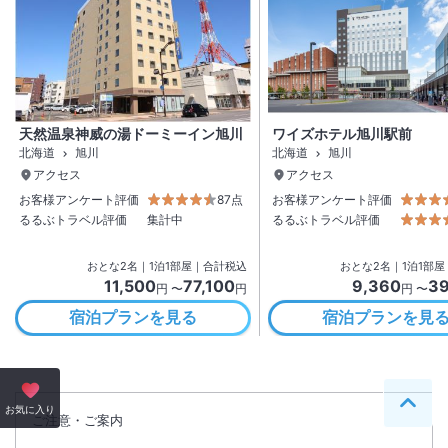
天然温泉神威の湯ドーミーイン旭川
ワイズホテル旭川駅前
北海道
旭川
北海道
旭川
アクセス
アクセス
お客様アンケート評価
87点
お客様アンケート評価
るるぶトラベル評価
集計中
るるぶトラベル評価
おとな
2
名
｜
1
泊
1
部屋｜合計税込
おとな
2
名
｜
1
泊
1
部屋
11,500
77,100
9,360
39
円 〜
円
円 〜
宿泊プランを見る
宿泊プランを見
ペー
お気に入り
ご注意・ご案内