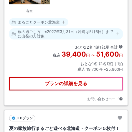
客室
まるごとクーポン北海道
旅の過ごし方 ※2027年3月31日（沖縄は5月6日）まで
に出発の方対象
おとな
2
名
1
泊
1
部屋 合計
39,400
51,600
税込
円
〜
円
おとな1名 (
2
名1室)｜
1
泊
税込
19,700円〜25,800円
プランの詳細を見る
お問い合わせコード
JTBプラン
夏の家族旅行まるごと遊べる北海道・クーポン５枚付！