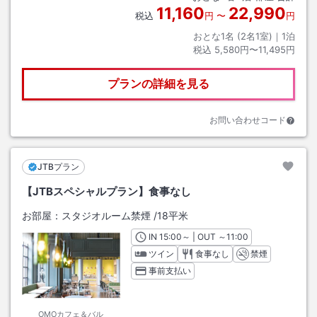
11,160
22,990
税込
円
〜
円
おとな1名 (
2
名1室)｜
1
泊
税込
5,580円〜11,495円
プランの詳細を見る
お問い合わせコード
JTBプラン
【JTBスペシャルプラン】食事なし
お部屋：
スタジオルーム禁煙
/
18平米
IN
チェックイン
15:00
～ | OUT
チェックアウト
～
11:00
ツイン
食事なし
禁煙
事前支払い
OMOカフェ＆バル