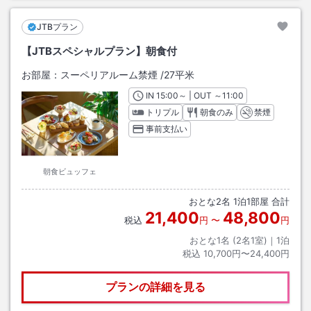
JTBプラン
【JTBスペシャルプラン】朝食付
お部屋：
スーペリアルーム禁煙
/
27平米
IN
チェックイン
15:00
～ | OUT
チェックアウト
～
11:00
トリプル
朝食のみ
禁煙
事前支払い
朝食ビュッフェ
おとな
2
名
1
泊
1
部屋 合計
21,400
48,800
税込
円
〜
円
おとな1名 (
2
名1室)｜
1
泊
税込
10,700円〜24,400円
プランの詳細を見る