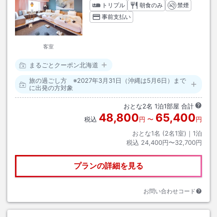
トリプル
朝食のみ
禁煙
事前支払い
客室
まるごとクーポン北海道
旅の過ごし方 ※2027年3月31日（沖縄は5月6日）まで
に出発の方対象
おとな
2
名
1
泊
1
部屋 合計
48,800
65,400
税込
円
〜
円
おとな1名 (
2
名1室)｜
1
泊
税込
24,400円〜32,700円
プランの詳細を見る
お問い合わせコード