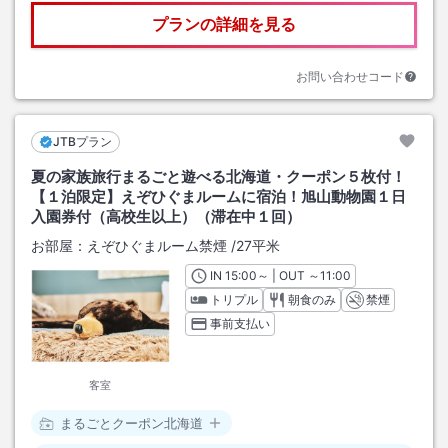
プランの詳細を見る
お問い合わせコード
JTBプラン
夏の家族旅行まるごと遊べる北海道・クーポン５枚付！
【１泊限定】えぞひぐまルームに宿泊！旭山動物園１日
入園券付（高校生以上）（滞在中１回）
お部屋：
えぞひぐまルーム禁煙
/
27平米
IN
チェックイン
15:00
～ | OUT
チェックアウト
～
11:00
トリプル
朝食のみ
禁煙
事前支払い
客室
まるごとクーポン北海道