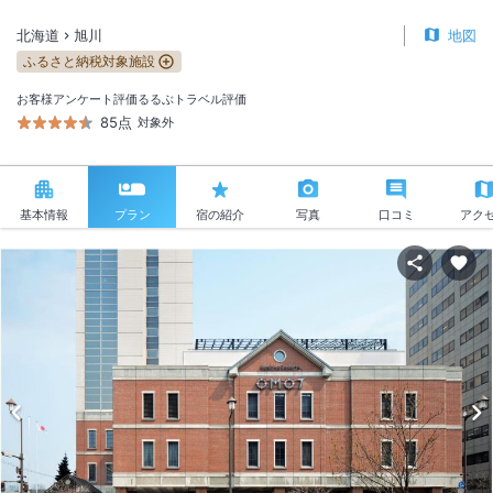
北海道
旭川
地図
ふるさと納税対象施設
お客様アンケート評価
るるぶトラベル評価
85点
対象外
基本情報
プラン
宿の紹介
写真
口コミ
アク