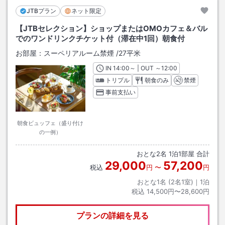
JTBプラン
ネット限定
【JTBセレクション】ショップまたはOMOカフェ＆バル
でのワンドリンクチケット付（滞在中1回）朝食付
お部屋：
スーペリアルーム禁煙
/
27平米
IN
チェックイン
14:00
～ | OUT
チェックアウト
～
12:00
トリプル
朝食のみ
禁煙
事前支払い
朝食ビュッフェ（盛り付け
の一例）
おとな
2
名
1
泊
1
部屋 合計
29,000
57,200
税込
円
〜
円
おとな1名 (
2
名1室)｜
1
泊
税込
14,500円〜28,600円
プランの詳細を見る