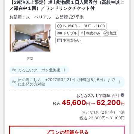
【2連泊以上限定】旭山動物園１日入園券付（高校生以上
／滞在中１回）／ワンドリンクチケット付
お部屋：
スーペリアルーム禁煙
/
27平米
IN
チェックイン
15:00
～ | OUT
チェックアウト
～
11:00
トリプル
朝食のみ
禁煙
事前支払い
客室
まるごとクーポン北海道
旅の過ごし方 ※2027年3月31日（沖縄は5月6日）まで
に出発の方対象
おとな
2
名
1
泊
1
部屋 合計
45,600
62,200
税込
円
〜
円
おとな1名 (
2
名1室)｜
1
泊
税込
22,800円〜31,100円
プランの詳細を見る