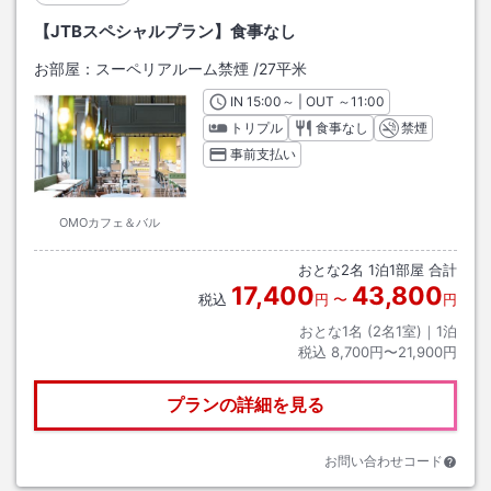
【JTBスペシャルプラン】食事なし
お部屋：
スーペリアルーム禁煙
/
27平米
IN
チェックイン
15:00
～ | OUT
チェックアウト
～
11:00
トリプル
食事なし
禁煙
事前支払い
OMOカフェ＆バル
おとな
2
名
1
泊
1
部屋 合計
17,400
43,800
税込
円
〜
円
おとな1名 (
2
名1室)｜
1
泊
税込
8,700円〜21,900円
プランの詳細を見る
お問い合わせコード