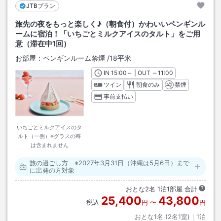
JTBプラン
旅先の夜をもっと楽しく♪（朝食付）かわいいペンギンル
ームに宿泊！「いちごとミルクアイスのタルト」をご用
意（滞在中1回）
お部屋：
ペンギンルーム禁煙
/
18平米
IN
チェックイン
15:00
～ | OUT
チェックアウト
～
11:00
ツイン
朝食のみ
禁煙
事前支払い
いちごとミルクアイスのタ
ルト（一例）※グラスの苺
は含まれません
旅の過ごし方 ※2027年3月31日（沖縄は5月6日）まで
に出発の方対象
おとな
2
名
1
泊
1
部屋 合計
25,400
43,800
税込
円
〜
円
おとな1名 (
2
名1室)｜
1
泊