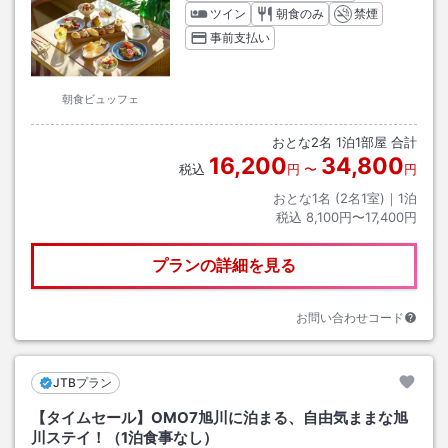
ツイン
朝食のみ
禁煙
事前支払い
朝食ビュッフェ
おとな
2
名
1
泊
1
部屋 合計
16,200
34,800
税込
円
〜
円
おとな1名 (
2
名1室)｜
1
泊
税込
8,100円〜17,400円
プランの詳細を見る
お問い合わせコード
JTBプラン
【タイムセール】OMO7旭川に泊まる、自由気ままな旭
川ステイ！（1泊食事なし）