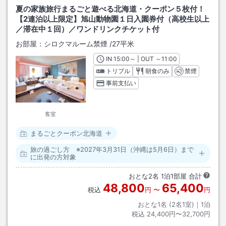
夏の家族旅行まるごと遊べる北海道・クーポン５枚付！
【2連泊以上限定】旭山動物園１日入園券付（高校生以上
／滞在中１回）／ワンドリンクチケット付
お部屋：
シロクマルーム禁煙
/
27平米
IN
チェックイン
15:00
～ | OUT
チェックアウト
～
11:00
トリプル
朝食のみ
禁煙
事前支払い
客室
まるごとクーポン北海道
旅の過ごし方 ※2027年3月31日（沖縄は5月6日）まで
に出発の方対象
おとな
2
名
1
泊
1
部屋 合計
48,800
65,400
税込
円
〜
円
おとな1名 (
2
名1室)｜
1
泊
税込
24,400円〜32,700円