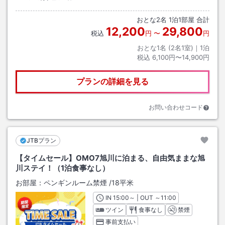
おとな
2
名
1
泊
1
部屋 合計
12,200
29,800
税込
円
〜
円
おとな1名 (
2
名1室)｜
1
泊
税込
6,100円〜14,900円
プランの詳細を見る
お問い合わせコード
JTBプラン
【タイムセール】OMO7旭川に泊まる、自由気ままな旭
川ステイ！（1泊食事なし）
お部屋：
ペンギンルーム禁煙
/
18平米
IN
チェックイン
15:00
～ | OUT
チェックアウト
～
11:00
ツイン
食事なし
禁煙
事前支払い