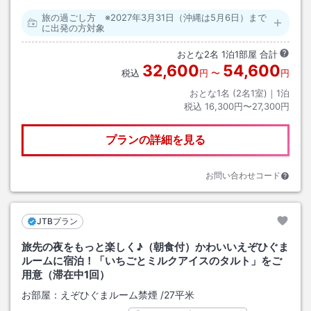
旅の過ごし方 ※2027年3月31日（沖縄は5月6日）まで
に出発の方対象
おとな
2
名
1
泊
1
部屋 合計
32,600
54,600
税込
円
〜
円
おとな1名 (
2
名1室)｜
1
泊
税込
16,300円〜27,300円
プランの詳細を見る
お問い合わせコード
JTBプラン
旅先の夜をもっと楽しく♪（朝食付）かわいいえぞひぐま
ルームに宿泊！「いちごとミルクアイスのタルト」をご
用意（滞在中1回）
お部屋：
えぞひぐまルーム禁煙
/
27平米