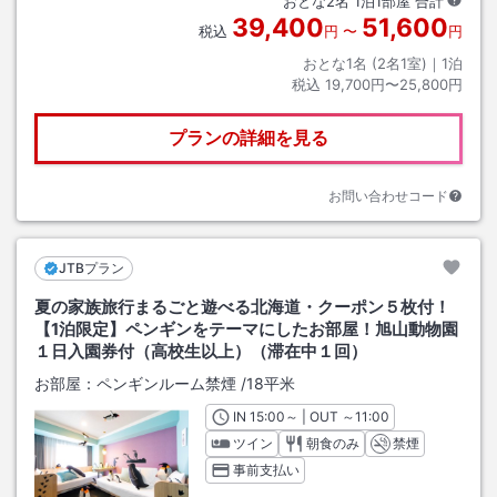
おとな
2
名
1
泊
1
部屋 合計
39,400
51,600
税込
円
〜
円
おとな1名 (
2
名1室)｜
1
泊
税込
19,700円〜25,800円
プランの詳細を見る
お問い合わせコード
JTBプラン
夏の家族旅行まるごと遊べる北海道・クーポン５枚付！
【1泊限定】ペンギンをテーマにしたお部屋！旭山動物園
１日入園券付（高校生以上）（滞在中１回）
お部屋：
ペンギンルーム禁煙
/
18平米
IN
チェックイン
15:00
～ | OUT
チェックアウト
～
11:00
ツイン
朝食のみ
禁煙
事前支払い