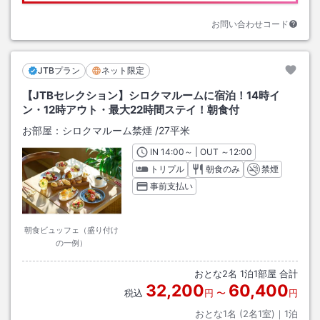
お問い合わせコード
JTBプラン
ネット限定
【JTBセレクション】シロクマルームに宿泊！14時イ
ン・12時アウト・最大22時間ステイ！朝食付
お部屋：
シロクマルーム禁煙
/
27平米
IN
チェックイン
14:00
～ | OUT
チェックアウト
～
12:00
トリプル
朝食のみ
禁煙
事前支払い
朝食ビュッフェ（盛り付け
の一例）
おとな
2
名
1
泊
1
部屋 合計
32,200
60,400
税込
円
〜
円
おとな1名 (
2
名1室)｜
1
泊