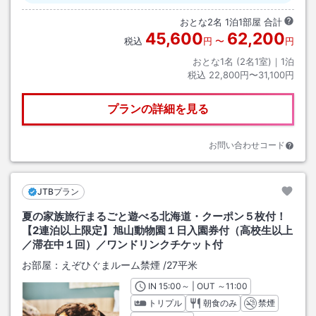
おとな
2
名
1
泊
1
部屋 合計
45,600
62,200
税込
円
〜
円
おとな1名 (
2
名1室)｜
1
泊
税込
22,800円〜31,100円
プランの詳細を見る
お問い合わせコード
JTBプラン
夏の家族旅行まるごと遊べる北海道・クーポン５枚付！
【2連泊以上限定】旭山動物園１日入園券付（高校生以上
／滞在中１回）／ワンドリンクチケット付
お部屋：
えぞひぐまルーム禁煙
/
27平米
IN
チェックイン
15:00
～ | OUT
チェックアウト
～
11:00
トリプル
朝食のみ
禁煙