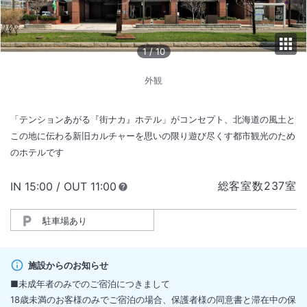
1
/
10
外観
「テンションあがる『街ナカ』ホテル」がコンセプト、北海道の風土と
この地に伝わる新旧カルチャーを思いの限り遊び尽くす都市観光のため
のホテルです
総客室数
237
室
IN
チェックイン
15:00
/ OUT
チェックアウト
11:00
駐車場あり
施設からのお知らせ
■未成年者のみでのご宿泊につきまして
18歳未満のお客様のみでご宿泊の場合、保護者様の同意書と滞在中の保