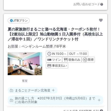
お問い合わせコード
JTBプラン
夏の家族旅行まるごと遊べる北海道・クーポン５枚付！
【2連泊以上限定】旭山動物園１日入園券付（高校生以上
／滞在中１回）／ワンドリンクチケット付
お部屋：
ペンギンルーム禁煙
/
18平米
IN
チェックイン
15:00
～ | OUT
チェックアウト
～
11:00
ツイン
朝食のみ
禁煙
事前支払い
客室
まるごとクーポン北海道
旅の過ごし方 ※2027年3月31日（沖縄は5月6日）まで
に出発の方対象