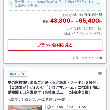
旅の過ごし方 ※2027年3月31日（沖縄は5月6日）まで
に出発の方対象
おとな
2
名
1
泊
1
部屋 合計
48,800
65,400
税込
円
〜
円
おとな1名 (
2
名1室)｜
1
泊
税込
24,400円〜32,700円
プランの詳細を見る
お問い合わせコード
JTBプラン
夏の家族旅行まるごと遊べる北海道・クーポン５枚付！
【１泊限定】かわいい「シロクマルーム」に宿泊！旭山
動物園１日入園券付（高校生以上）（滞在中１回）
お部屋：
シロクマルーム禁煙
/
27平米
IN
チェックイン
15:00
～ | OUT
チェックアウト
～
11:00