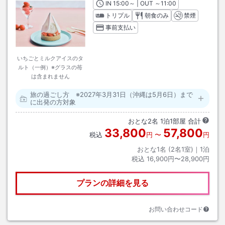
IN
チェックイン
15:00
～ | OUT
チェックアウト
～
11:00
トリプル
朝食のみ
禁煙
事前支払い
いちごとミルクアイスのタ
ルト（一例）※グラスの苺
は含まれません
旅の過ごし方 ※2027年3月31日（沖縄は5月6日）まで
に出発の方対象
おとな
2
名
1
泊
1
部屋 合計
33,800
57,800
税込
円
〜
円
おとな1名 (
2
名1室)｜
1
泊
税込
16,900円〜28,900円
プランの詳細を見る
お問い合わせコード