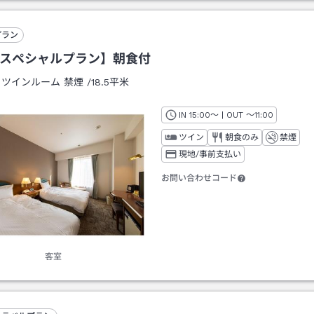
プラン
Bスペシャルプラン】朝食付
：
ツインルーム 禁煙
/
18.5平米
IN
チェックイン
15:00
～ | OUT
チェックアウト
～
11:00
ツイン
朝食のみ
禁煙
現地/事前支払い
お問い合わせコード
客室