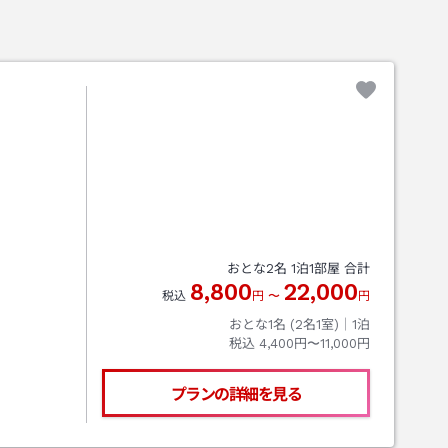
おとな
2
名
1
泊
1
部屋 合計
8,800
22,000
税込
円
〜
円
おとな1名 (
2
名1室)｜
1
泊
税込
4,400円〜11,000円
プランの詳細を見る