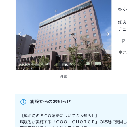
多く
総客
チェ
ア
1
/
10
外観
施設からのお知らせ
【連泊時のＥＣＯ清掃についてのお知らせ】
環境省が実施する「ＣＯＯＬＣＨＯＩＣＥ」の取組に賛同し