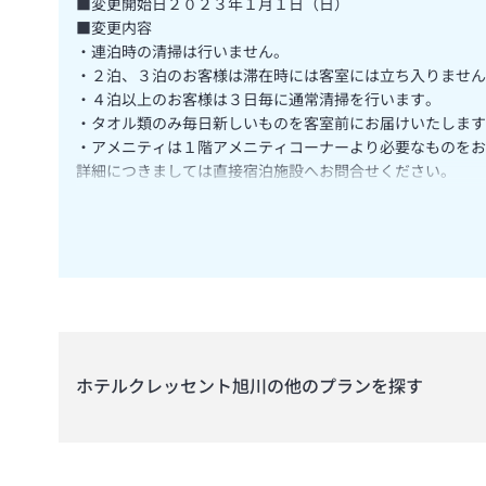
■変更開始日２０２３年１月１日（日）
■変更内容
・連泊時の清掃は行いません。
・２泊、３泊のお客様は滞在時には客室には立ち入りません
・４泊以上のお客様は３日毎に通常清掃を行います。
・タオル類のみ毎日新しいものを客室前にお届けいたします
・アメニティは１階アメニティコーナーより必要なものをお
詳細につきましては直接宿泊施設へお問合せください。
チェックイン時間につきまして、2024年4月1日のご到着から
ホテルクレッセント旭川
の他のプランを探す