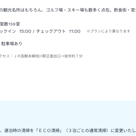
の観光名所はもちろん、ゴルフ場・スキー場も数多く点在。飲食街・官
室数
159
室
15:00
11:00
ックイン
/ チェックアウト
※プランにより異なります
駐車場あり
クセス：
ＪＲ函館本線旭川駅正面出口→徒歩約７分
、連泊時の清掃を「ＥＣＯ清掃」（３泊ごとの通常清掃）に変更いたし