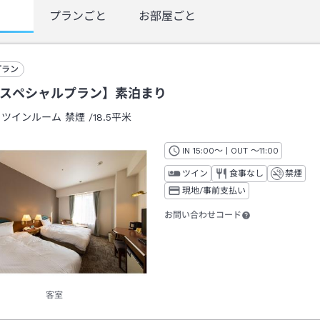
覧
プランごと
お部屋ごと
プラン
Bスペシャルプラン】素泊まり
：
ツインルーム 禁煙
/
18.5平米
IN
チェックイン
15:00
～ | OUT
チェックアウト
～
11:00
ツイン
食事なし
禁煙
現地/事前支払い
お問い合わせコード
客室