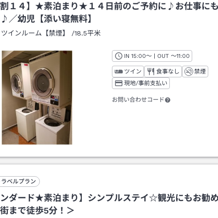
割１４】★素泊まり★１４日前のご予約に♪お仕事に
♪／幼児【添い寝無料】
：
ツインルーム【禁煙】
/
18.5平米
IN
チェックイン
15:00
～ | OUT
チェックアウト
～
11:00
ツイン
食事なし
禁煙
現地/事前支払い
お問い合わせコード
トラベルプラン
ンダード★素泊まり】シンプルステイ☆観光にもお勧
街まで徒歩5分！＞