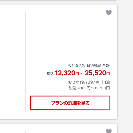
おとな
2
名
1
泊
1
部屋 合計
12,320
25,520
税込
円
〜
円
おとな1名 (
2
名1室)｜
1
泊
税込
6,160円〜12,760円
プランの詳細を見る