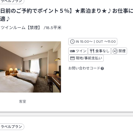
トラベルプラン
日前のご予約でポイント５％】★素泊まり★♪お仕事
適♪
：
ツインルーム【禁煙】
/
18.5平米
IN
チェックイン
15:00
～ | OUT
チェックアウト
～
11:00
ツイン
食事なし
禁煙
現地/事前支払い
お問い合わせコード
客室
トラベルプラン