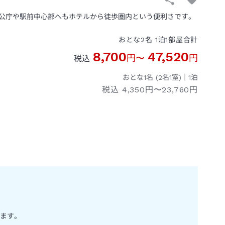
公庁や駅前中心部へもホテルから徒歩圏内という便利さです。
おとな
2
名
1
泊
1
部屋
合計
8,700
47,520
円
〜
円
税込
おとな1名 (
2
名1室)｜
1
泊
税込
4,350円〜23,760円
ます。