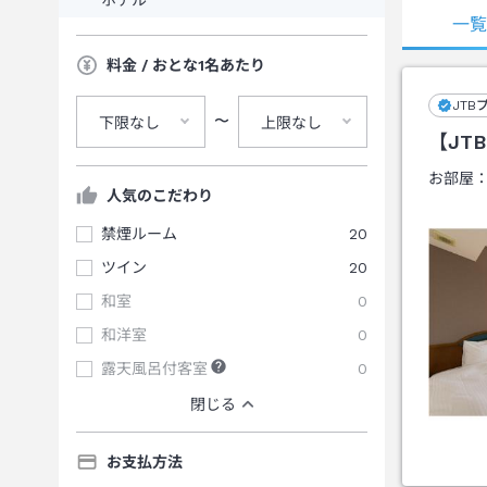
一
料金 / おとな1名あたり
JTB
〜
下限なし
上限なし
【JT
お部屋
人気のこだわり
禁煙ルーム
20
ツイン
20
和室
0
和洋室
0
露天風呂付客室
0
閉じる
お支払方法