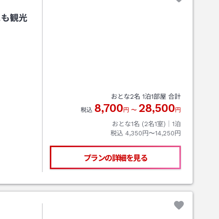
にも観光
おとな
2
名
1
泊
1
部屋 合計
8,700
28,500
税込
円
〜
円
おとな1名 (
2
名1室)｜
1
泊
税込
4,350円〜14,250円
プランの詳細を見る