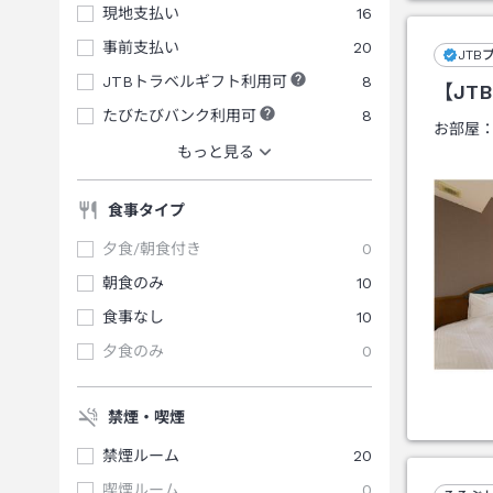
現地支払い
16
事前支払い
20
JTB
JTBトラベルギフト利用可
8
【JT
たびたびバンク利用可
8
お部屋
もっと見る
食事タイプ
夕食/朝食付き
0
朝食のみ
10
食事なし
10
夕食のみ
0
禁煙・喫煙
禁煙ルーム
20
喫煙ルーム
0