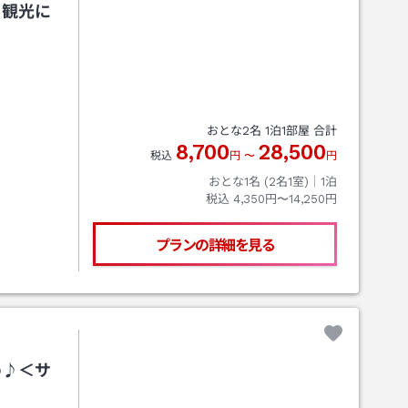
も観光に
おとな
2
名
1
泊
1
部屋 合計
8,700
28,500
税込
円
〜
円
おとな1名 (
2
名1室)｜
1
泊
税込
4,350円〜14,250円
プランの詳細を見る
め♪＜サ