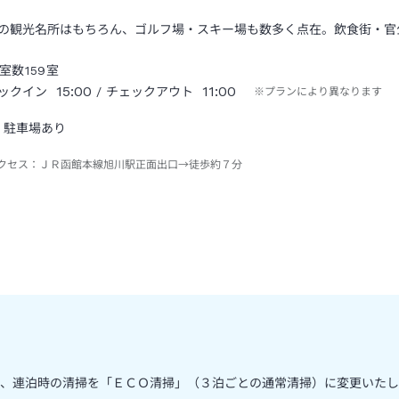
の観光名所はもちろん、ゴルフ場・スキー場も数多く点在。飲食街・官
室数
159
室
15:00
11:00
ックイン
/ チェックアウト
※プランにより異なります
駐車場あり
クセス：
ＪＲ函館本線旭川駅正面出口→徒歩約７分
、連泊時の清掃を「ＥＣＯ清掃」（３泊ごとの通常清掃）に変更いたし