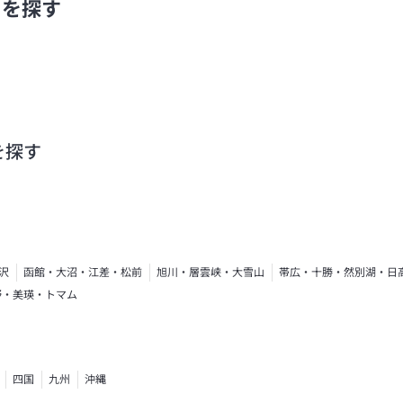
ーを探す
を探す
沢
函館・大沼・江差・松前
旭川・層雲峡・大雪山
帯広・十勝・然別湖・日
野・美瑛・トマム
四国
九州
沖縄