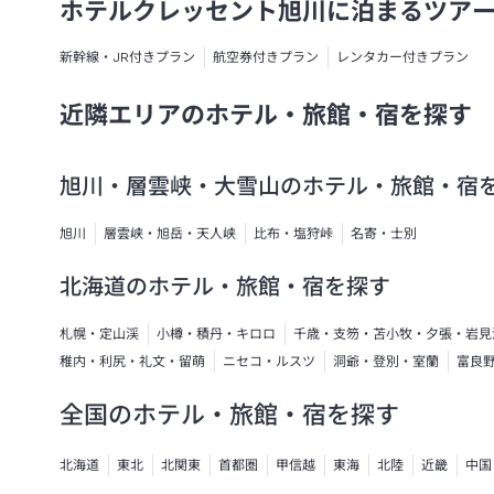
ホテルクレッセント旭川に泊まるツア
新幹線・JR付きプラン
航空券付きプラン
レンタカー付きプラン
近隣エリアのホテル・旅館・宿を探す
旭川・層雲峡・大雪山のホテル・旅館・宿
旭川
層雲峡・旭岳・天人峡
比布・塩狩峠
名寄・士別
北海道のホテル・旅館・宿を探す
札幌・定山渓
小樽・積丹・キロロ
千歳・支笏・苫小牧・夕張・岩見
稚内・利尻・礼文・留萌
ニセコ・ルスツ
洞爺・登別・室蘭
富良
全国のホテル・旅館・宿を探す
北海道
東北
北関東
首都圏
甲信越
東海
北陸
近畿
中国