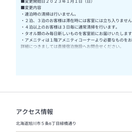
■変更開始日２０２３年１月１日（日）
■変更内容
・連泊時の清掃は行いません。
・２泊、３泊のお客様は滞在時には客室には立ち入りません
・４泊以上のお客様は３日毎に通常清掃を行います。
・タオル類のみ毎日新しいものを客室前にお届けいたします
・アメニティは１階アメニティコーナーより必要なものをお
詳細につきましては直接宿泊施設へお問合せください。
チェックイン時間につきまして、2024年4月1日のご到着から
アクセス情報
北海道旭川市５条8丁目緑橋通り