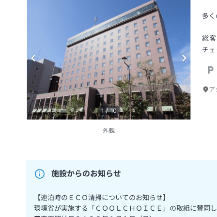
多く
総客
チェ
ア
1
/
10
外観
施設からのお知らせ
【連泊時のＥＣＯ清掃についてのお知らせ】
環境省が実施する「ＣＯＯＬＣＨＯＩＣＥ」の取組に賛同し