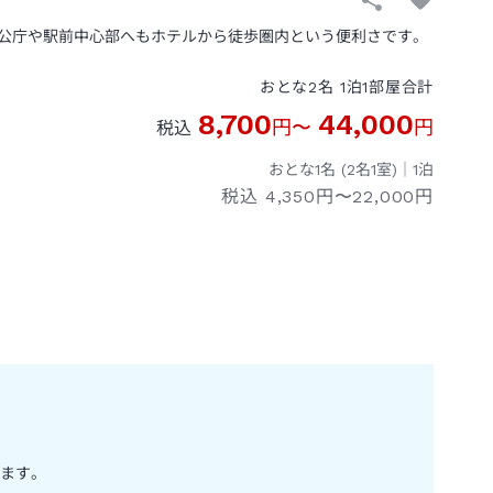
公庁や駅前中心部へもホテルから徒歩圏内という便利さです。
おとな
2
名
1
泊
1
部屋
合計
8,700
44,000
円
〜
円
税込
おとな1名 (
2
名1室)｜
1
泊
税込
4,350円〜22,000円
ます。