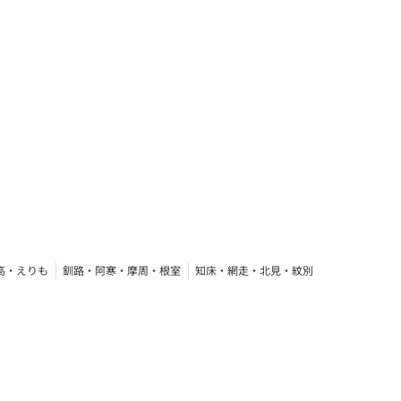
高・えりも
釧路・阿寒・摩周・根室
知床・網走・北見・紋別