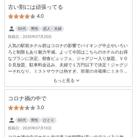
古い割には頑張ってる
4.0
50代
男性
恋人・夫婦
投稿日：
2020年07月25日
人気の駅前ホテル群はコロナの影響でバイキング中止やいろい
ろと制限もあり魅力半減。よって今回はこちらのホテルのお得
なプランに決定。朝食ビュッフェ、ジャグジー入り放題、ＶＯ
Ｄ見放題、駐車料金込み、夫婦で１万円以下で決定！ジャグジ
ーそれなり。ミストサウナは熱すぎ。部屋の冷蔵庫にミネラル
ウォーター？ＶＯＤ見放題じゃない様な？プラン間違われたか
もっと見る
も。バスルーム壁備え付けドライヤーは今どき論外。東食は種
類は豊富でどれも美味しい。海鮮系はほぼなし。でも何かにつ
け芋とカボチャの具が多いよね。チェックアウト後、車を野外
コロナ禍の中で
駐車場に取りに行った際、車が繁華街のカラスのフンまみれ！
3.0
尋常じゃない量と範囲の大惨事に涙。
60代
男性
ひとり
投稿日：
2020年07月10日
コロナ禍の中でホテル内で過ごす時間が長いのでスパ入り放