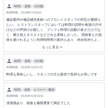
40代
女性
その他
利用時期：
2026年1月24日
施設案内や備品補充依頼へのフロントスタッフの対応が素晴ら
しい。 レストランスタッフにおいては料理の説明や食器の片付
けなどの声掛けが嬉しく、ブッフェ料理の品数の多さだけでな
く、郷土色とオススメなどどれも美味しかった。 団体客との混
雑を避けれるように利用時間帯の案内もあり、終始気持ちよく
過ごせた。 予約したプランより数段上の広いお部屋を用意いた
もっと見る
だいたようで驚きました。
40代
女性
その他
利用時期：
2025年12月31日
料理も美味しいし、スタッフの方も親切で気持ちが良いです
50代
女性
レジャー・観光
利用時期：
2025年12月30日
清潔感あり、朝食も種類豊富で満足でした