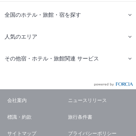
全国のホテル・旅館・宿を探す
人気のエリア
札幌 ホテル
その他宿・ホテル・旅館関連 サービス
仙台 ホテル
国内旅行・国内ツアー
東京ディズニーリゾート(R)周辺 ホテル
JR・新幹線付きツアー
東京 ホテル
航空券付きツアー
東京ドーム ホテル
会社案内
ニュースリリース
現地観光・レジャーチケット
新宿 ホテル
標識・約款
旅行条件書
国内観光ガイド
横浜 ホテル
旅行・観光情報
熱海 ホテル
サイトマップ
プライバシーポリシー