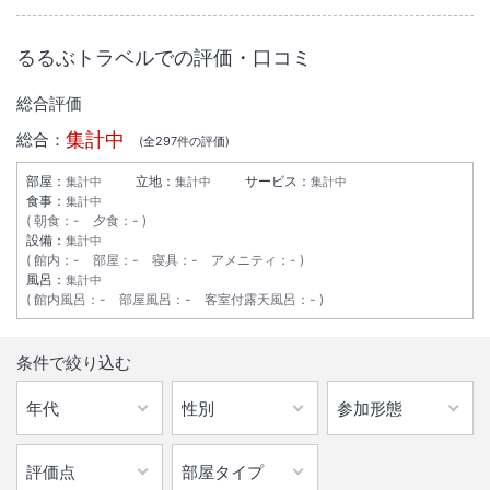
るるぶトラベルでの評価・口コミ
総合評価
集計中
総合：
(全
297
件の評価)
部屋：
立地：
サービス：
集計中
集計中
集計中
食事：
集計中
朝食
：
-
夕食
：
-
設備：
集計中
館内
：
-
部屋
：
-
寝具
：
-
アメニティ
：
-
風呂：
集計中
館内風呂
：
-
部屋風呂
：
-
客室付露天風呂
：
-
条件で絞り込む