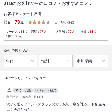
JTBのお客様からの口コミ・おすすめコメント
お客様アンケート評価
79
総合：
点
(全
144
件の評価)
サービス
：
83
点
部屋
：
77
点
大浴場
：
79
点
夕食
：
83
点
朝食
：
83
点
条件で絞り込む
1
/
10
外観
34
件のうち、
1
〜
20
件を表示
最上階１５階のレストランから大雪山連峰の雄大な眺めと朝食ビュッフ
60代
女性
レジャー・観光
ェをお楽しみください。ビジネスやレジャーに対応する多様な部屋タイ
利用時期：
2026年3月14日
プをご用意。
駅から近くフロントスタッフの方が親切丁寧な対応。 お部屋も
広く快適だった。