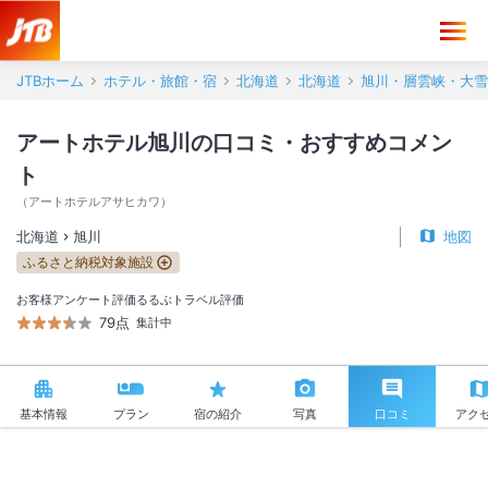
アートホテル旭川 口コミ・おすすめコメント＜旭川＞
JTBホーム
ホテル・旅館・宿
北海道
北海道
旭川・層雲峡・大雪
アートホテル旭川の口コミ・おすすめコメン
ト
（
アートホテルアサヒカワ
）
北海道
旭川
地図
ふるさと納税対象施設
お客様アンケート評価
るるぶトラベル評価
79点
集計中
基本情報
プラン
宿の紹介
写真
口コミ
アク