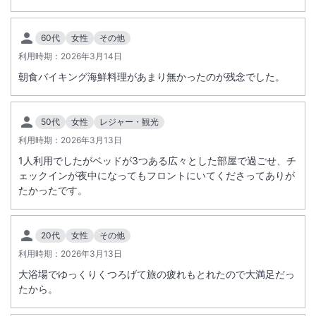
総客室数
265
室
IN
チェックイン
15:00
/ OUT
チェックアウト
11:00
60代
女性
その他
大浴場あり
駐車場あり
利用時期：
2026年3月14日
朝食バイキング海鮮料理があまり無かったのが残念でした。
施設からのお知らせ
＜
ホテル電気設備更新工事に伴う全館休館のお知らせ
＞
50代
女性
レジャー・観光
電気設備更新工事を実施いたします。
利用時期：
2026年3月13日
これに伴い、誠に勝手ながら下記の期間は全館休業とさせていただきま
1人利用でしたがベッドが3つある広々とした部屋で過ごせ、チ
す。
ェックインが夜中になってもフロントにいてくださってありが
【全館休業期間】
たかったです。
2027 年 2 月 28 日(日)~3 月 2 日(火)
※2 月 28 日の朝食営業は通常どおり実施いたします。
※2027 年 3 月 3 日(水)、15 時より営業を再開いたします。
20代
女性
その他
利用時期：
2026年3月13日
大浴場でゆっくりくつろげて旅の疲れもとれたので大満足だっ
たから。