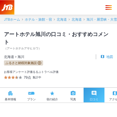
アートホテル旭川 口コミ・おすすめコメント＜旭川＞
JTBホーム
ホテル・旅館・宿
北海道
北海道
旭川・層雲峡・大雪
アートホテル旭川の口コミ・おすすめコメン
ト
（
アートホテルアサヒカワ
）
北海道
旭川
地図
ふるさと納税対象施設
お客様アンケート評価
るるぶトラベル評価
79点
集計中
基本情報
プラン
宿の紹介
写真
口コミ
アク