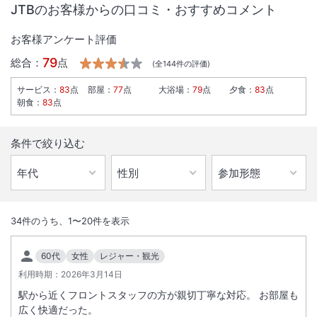
JTBのお客様からの口コミ・おすすめコメント
お客様アンケート評価
79
総合：
点
(全
144
件の評価)
サービス
：
83
点
部屋
：
77
点
大浴場
：
79
点
夕食
：
83
点
朝食
：
83
点
条件で絞り込む
1
/
10
外観
34
件のうち、
1
〜
20
件を表示
最上階１５階のレストランから大雪山連峰の雄大な眺めと朝食ビュッフ
60代
女性
レジャー・観光
ェをお楽しみください。ビジネスやレジャーに対応する多様な部屋タイ
利用時期：
2026年3月14日
プをご用意。
駅から近くフロントスタッフの方が親切丁寧な対応。 お部屋も
広く快適だった。