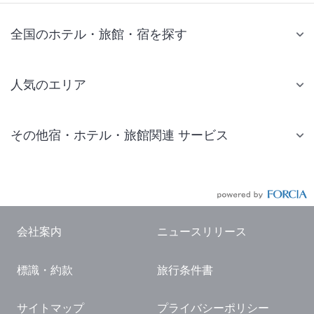
全国のホテル・旅館・宿を探す
人気のエリア
札幌 ホテル
その他宿・ホテル・旅館関連 サービス
仙台 ホテル
国内旅行・国内ツアー
東京ディズニーリゾート(R)周辺 ホテル
JR・新幹線付きツアー
東京 ホテル
航空券付きツアー
東京ドーム ホテル
会社案内
ニュースリリース
現地観光・レジャーチケット
新宿 ホテル
標識・約款
旅行条件書
国内観光ガイド
横浜 ホテル
旅行・観光情報
熱海 ホテル
サイトマップ
プライバシーポリシー