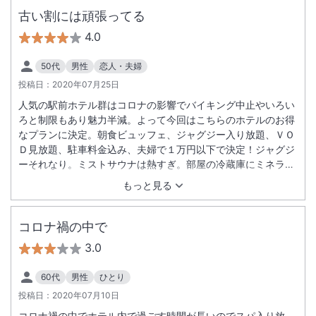
古い割には頑張ってる
4.0
50代
男性
恋人・夫婦
投稿日：
2020年07月25日
人気の駅前ホテル群はコロナの影響でバイキング中止やいろい
ろと制限もあり魅力半減。よって今回はこちらのホテルのお得
なプランに決定。朝食ビュッフェ、ジャグジー入り放題、ＶＯ
Ｄ見放題、駐車料金込み、夫婦で１万円以下で決定！ジャグジ
ーそれなり。ミストサウナは熱すぎ。部屋の冷蔵庫にミネラル
ウォーター？ＶＯＤ見放題じゃない様な？プラン間違われたか
もっと見る
も。バスルーム壁備え付けドライヤーは今どき論外。東食は種
類は豊富でどれも美味しい。海鮮系はほぼなし。でも何かにつ
け芋とカボチャの具が多いよね。チェックアウト後、車を野外
コロナ禍の中で
駐車場に取りに行った際、車が繁華街のカラスのフンまみれ！
3.0
尋常じゃない量と範囲の大惨事に涙。
60代
男性
ひとり
投稿日：
2020年07月10日
コロナ禍の中でホテル内で過ごす時間が長いのでスパ入り放