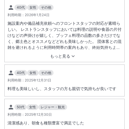
40代
女性
その他
利用時期：
2026年1月24日
施設案内や備品補充依頼へのフロントスタッフの対応が素晴ら
しい。 レストランスタッフにおいては料理の説明や食器の片付
けなどの声掛けが嬉しく、ブッフェ料理の品数の多さだけでな
く、郷土色とオススメなどどれも美味しかった。 団体客との混
雑を避けれるように利用時間帯の案内もあり、終始気持ちよく
過ごせた。 予約したプランより数段上の広いお部屋を用意いた
もっと見る
だいたようで驚きました。
40代
女性
その他
利用時期：
2025年12月31日
料理も美味しいし、スタッフの方も親切で気持ちが良いです
50代
女性
レジャー・観光
利用時期：
2025年12月30日
清潔感あり、朝食も種類豊富で満足でした