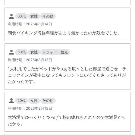
総客室数
265
室
IN
チェックイン
15:00
/ OUT
チェックアウト
11:00
60代
女性
その他
大浴場あり
駐車場あり
利用時期：
2026年3月14日
朝食バイキング海鮮料理があまり無かったのが残念でした。
施設からのお知らせ
＜
ホテル電気設備更新工事に伴う全館休館のお知らせ
＞
50代
女性
レジャー・観光
電気設備更新工事を実施いたします。
利用時期：
2026年3月13日
これに伴い、誠に勝手ながら下記の期間は全館休業とさせていただきま
1人利用でしたがベッドが3つある広々とした部屋で過ごせ、チ
す。
ェックインが夜中になってもフロントにいてくださってありが
【全館休業期間】
たかったです。
2027 年 2 月 28 日(日)~3 月 2 日(火)
※2 月 28 日の朝食営業は通常どおり実施いたします。
※2027 年 3 月 3 日(水)、15 時より営業を再開いたします。
20代
女性
その他
利用時期：
2026年3月13日
大浴場でゆっくりくつろげて旅の疲れもとれたので大満足だっ
たから。