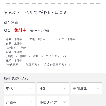
るるぶトラベルでの評価・口コミ
総合評価
集計中
総合：
(全
297
件の評価)
部屋：
立地：
サービス：
集計中
集計中
集計中
食事：
集計中
朝食
：
-
夕食
：
-
設備：
集計中
館内
：
-
部屋
：
-
寝具
：
-
アメニティ
：
-
風呂：
集計中
館内風呂
：
-
部屋風呂
：
-
客室付露天風呂
：
-
条件で絞り込む