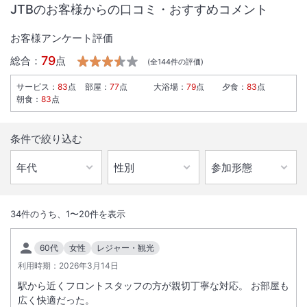
JTBのお客様からの口コミ・おすすめコメント
お客様アンケート評価
79
総合：
点
(全
144
件の評価)
サービス
：
83
点
部屋
：
77
点
大浴場
：
79
点
夕食
：
83
点
朝食
：
83
点
条件で絞り込む
1
/
10
外観
34
件のうち、
1
〜
20
件を表示
最上階１５階のレストランから大雪山連峰の雄大な眺めと朝食ビュッフ
60代
女性
レジャー・観光
ェをお楽しみください。ビジネスやレジャーに対応する多様な部屋タイ
利用時期：
2026年3月14日
プをご用意。
駅から近くフロントスタッフの方が親切丁寧な対応。 お部屋も
広く快適だった。