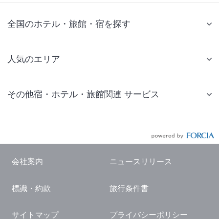
全国のホテル・旅館・宿を探す
人気のエリア
札幌 ホテル
その他宿・ホテル・旅館関連 サービス
仙台 ホテル
国内旅行・国内ツアー
東京ディズニーリゾート(R)周辺 ホテル
JR・新幹線付きツアー
東京 ホテル
航空券付きツアー
東京ドーム ホテル
会社案内
ニュースリリース
現地観光・レジャーチケット
新宿 ホテル
標識・約款
旅行条件書
国内観光ガイド
横浜 ホテル
旅行・観光情報
熱海 ホテル
サイトマップ
プライバシーポリシー