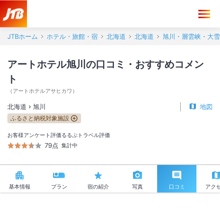
アートホテル旭川 口コミ・おすすめコメント＜旭川＞
JTBホーム
ホテル・旅館・宿
北海道
北海道
旭川・層雲峡・大雪
アートホテル旭川の口コミ・おすすめコメン
ト
（
アートホテルアサヒカワ
）
北海道
旭川
地図
ふるさと納税対象施設
お客様アンケート評価
るるぶトラベル評価
79点
集計中
基本情報
プラン
宿の紹介
写真
口コミ
アク