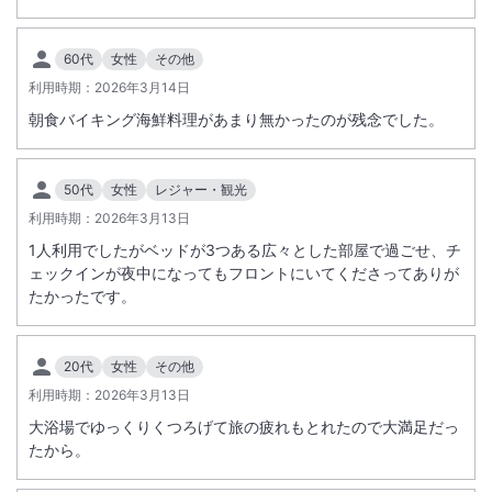
総客室数
265
室
IN
チェックイン
15:00
/ OUT
チェックアウト
11:00
60代
女性
その他
大浴場あり
駐車場あり
利用時期：
2026年3月14日
朝食バイキング海鮮料理があまり無かったのが残念でした。
施設からのお知らせ
＜
ホテル電気設備更新工事に伴う全館休館のお知らせ
＞
50代
女性
レジャー・観光
電気設備更新工事を実施いたします。
利用時期：
2026年3月13日
これに伴い、誠に勝手ながら下記の期間は全館休業とさせていただきま
1人利用でしたがベッドが3つある広々とした部屋で過ごせ、チ
す。
ェックインが夜中になってもフロントにいてくださってありが
【全館休業期間】
たかったです。
2027 年 2 月 28 日(日)~3 月 2 日(火)
※2 月 28 日の朝食営業は通常どおり実施いたします。
※2027 年 3 月 3 日(水)、15 時より営業を再開いたします。
20代
女性
その他
利用時期：
2026年3月13日
大浴場でゆっくりくつろげて旅の疲れもとれたので大満足だっ
たから。