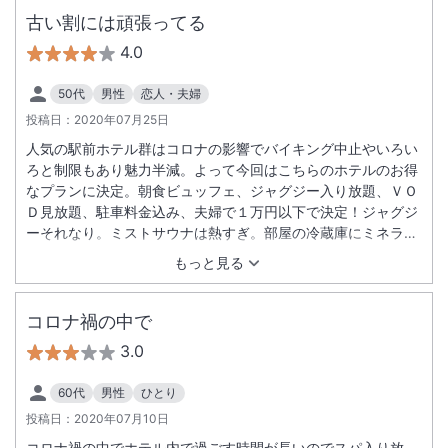
古い割には頑張ってる
4.0
50代
男性
恋人・夫婦
投稿日：
2020年07月25日
人気の駅前ホテル群はコロナの影響でバイキング中止やいろい
ろと制限もあり魅力半減。よって今回はこちらのホテルのお得
なプランに決定。朝食ビュッフェ、ジャグジー入り放題、ＶＯ
Ｄ見放題、駐車料金込み、夫婦で１万円以下で決定！ジャグジ
ーそれなり。ミストサウナは熱すぎ。部屋の冷蔵庫にミネラル
ウォーター？ＶＯＤ見放題じゃない様な？プラン間違われたか
もっと見る
も。バスルーム壁備え付けドライヤーは今どき論外。東食は種
類は豊富でどれも美味しい。海鮮系はほぼなし。でも何かにつ
け芋とカボチャの具が多いよね。チェックアウト後、車を野外
コロナ禍の中で
駐車場に取りに行った際、車が繁華街のカラスのフンまみれ！
3.0
尋常じゃない量と範囲の大惨事に涙。
60代
男性
ひとり
投稿日：
2020年07月10日
コロナ禍の中でホテル内で過ごす時間が長いのでスパ入り放