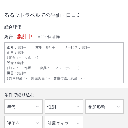
るるぶトラベルでの評価・口コミ
総合評価
集計中
総合：
(全
297
件の評価)
部屋：
立地：
サービス：
集計中
集計中
集計中
食事：
集計中
朝食
：
-
夕食
：
-
設備：
集計中
館内
：
-
部屋
：
-
寝具
：
-
アメニティ
：
-
風呂：
集計中
館内風呂
：
-
部屋風呂
：
-
客室付露天風呂
：
-
条件で絞り込む