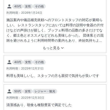
40代
女性
その他
利用時期：
2026年1月24日
施設案内や備品補充依頼へのフロントスタッフの対応が素晴ら
しい。 レストランスタッフにおいては料理の説明や食器の片付
けなどの声掛けが嬉しく、ブッフェ料理の品数の多さだけでな
く、郷土色とオススメなどどれも美味しかった。 団体客との混
雑を避けれるように利用時間帯の案内もあり、終始気持ちよく
過ごせた。 予約したプランより数段上の広いお部屋を用意いた
もっと見る
だいたようで驚きました。
40代
女性
その他
利用時期：
2025年12月31日
料理も美味しいし、スタッフの方も親切で気持ちが良いです
50代
女性
レジャー・観光
利用時期：
2025年12月30日
清潔感あり、朝食も種類豊富で満足でした