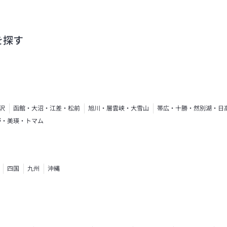
を探す
沢
函館・大沼・江差・松前
旭川・層雲峡・大雪山
帯広・十勝・然別湖・日
野・美瑛・トマム
四国
九州
沖縄