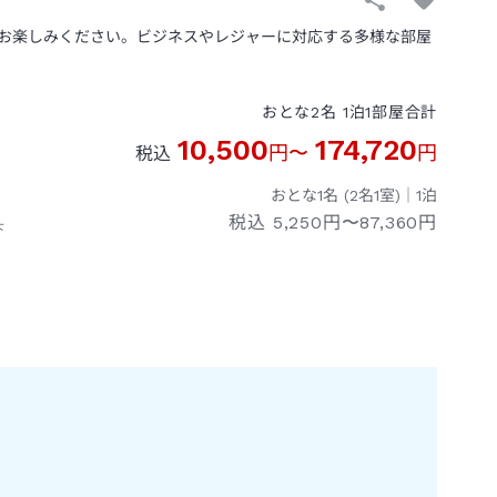
お楽しみください。ビジネスやレジャーに対応する多様な部屋
おとな
2
名
1
泊
1
部屋
合計
10,500
174,720
円
〜
円
税込
おとな1名 (
2
名1室)｜
1
泊
税込
5,250円〜87,360円
下