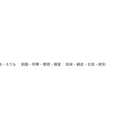
高・えりも
釧路・阿寒・摩周・根室
知床・網走・北見・紋別