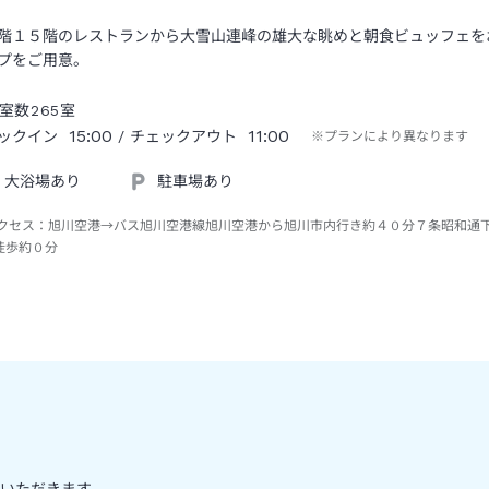
階１５階のレストランから大雪山連峰の雄大な眺めと朝食ビュッフェを
プをご用意。
室数
265
室
15:00
11:00
ックイン
/ チェックアウト
※プランにより異なります
大浴場あり
駐車場あり
クセス：
旭川空港→バス旭川空港線旭川空港から旭川市内行き約４０分７条昭和通
徒歩約０分
いただきます。