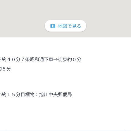
地図で見る
き約４０分７条昭和通下車→徒歩約０分
約５分
ｍ約１５分目標物：旭川中央郵便局