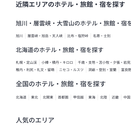
近隣エリアのホテル・旅館・宿を探す
旭川・層雲峡・大雪山のホテル・旅館・宿
旭川
層雲峡・旭岳・天人峡
比布・塩狩峠
名寄・士別
北海道のホテル・旅館・宿を探す
札幌・定山渓
小樽・積丹・キロロ
千歳・支笏・苫小牧・夕張・岩見
稚内・利尻・礼文・留萌
ニセコ・ルスツ
洞爺・登別・室蘭
富良
全国のホテル・旅館・宿を探す
北海道
東北
北関東
首都圏
甲信越
東海
北陸
近畿
中国
人気のエリア