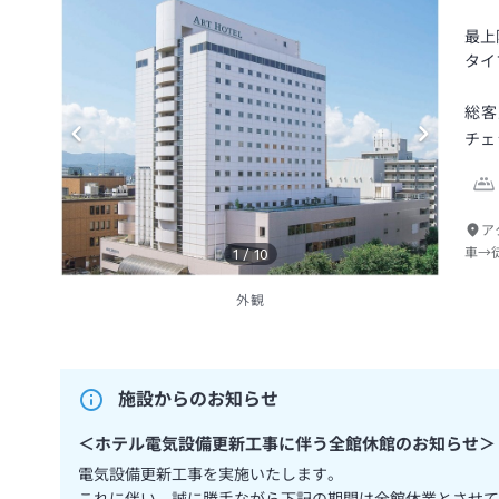
最上
タイ
総客
チェ
ア
車→
1
/
10
外観
施設からのお知らせ
＜
ホテル電気設備更新工事に伴う全館休館のお知らせ
＞
電気設備更新工事を実施いたします。
これに伴い、誠に勝手ながら下記の期間は全館休業とさせて