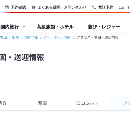
予約確認
よくある質問・お問い合わせ
電話予約
リ
国内旅行
高級旅館・ホテル
遊び・レジャー
雪山
旭川
旭川市街
アートホテル旭川
アクセス・地図・送迎情報
図・送迎情報
紹介
写真
口コミ
ア
(
297
)