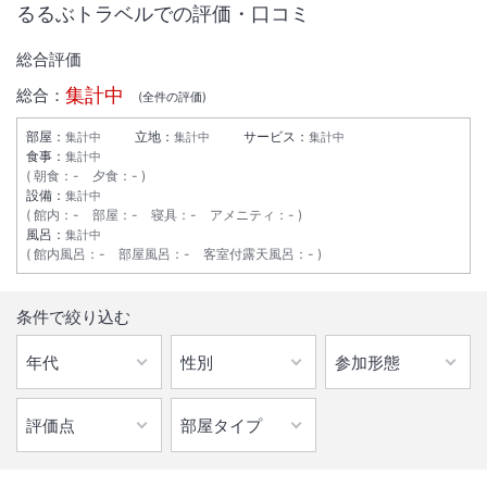
るるぶトラベルでの評価・口コミ
総合評価
集計中
総合：
(全
件の評価)
部屋：
立地：
サービス：
集計中
集計中
集計中
食事：
集計中
朝食
：
-
夕食
：
-
設備：
集計中
館内
：
-
部屋
：
-
寝具
：
-
アメニティ
：
-
風呂：
集計中
館内風呂
：
-
部屋風呂
：
-
客室付露天風呂
：
-
1
/
10
条件で絞り込む
外観
雪質日本一を誇るピヤシリスキー場に隣接！九度山の麓にある静かな森
に囲まれた空間で、温泉に浸かり心も体もリフレッシュ♪
IN
チェックイン
15:00
/ OUT
チェック
10:00