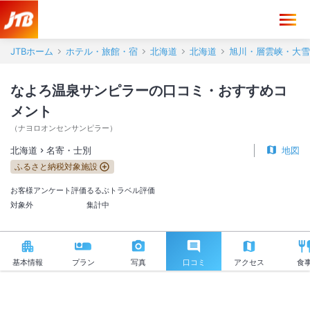
なよろ温泉サンピラー 口コミ・おすすめコメント＜名寄・士別＞
JTBホーム
ホテル・旅館・宿
北海道
北海道
旭川・層雲峡・大雪
なよろ温泉サンピラーの口コミ・おすすめコ
メント
（
ナヨロオンセンサンピラー
）
北海道
名寄・士別
地図
ふるさと納税対象施設
お客様アンケート評価
るるぶトラベル評価
対象外
集計中
基本情報
プラン
写真
口コミ
アクセス
食