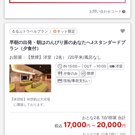
お問い合わせコード
るるぶトラベルプラン
ネット限定
早朝の出発・朝はのんびり派のあなたへ♪スタンダードプ
ラン（夕食付）
お部屋：
【禁煙】洋室（2名）
/
20平米
/風呂なし
IN
チェックイン
15:00
～ | OUT
チェックアウト
～
10:00
洋室
夕食のみ
禁煙
現地/事前支払い
【休憩処】休憩処は大浴場
に隣接しております。
おとな
2
名
1
泊
1
部屋 合計
17,000
20,000
税込
円
〜
円
おとな1名 (
2
名1室)｜
1
泊