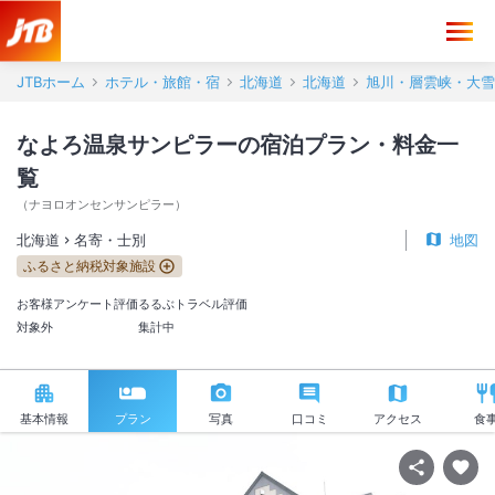
JTBホーム
ホテル・旅館・宿
北海道
北海道
旭川・層雲峡・大雪
なよろ温泉サンピラーの宿泊プラン・料金一
覧
（
ナヨロオンセンサンピラー
）
北海道
名寄・士別
地図
ふるさと納税対象施設
お客様アンケート評価
るるぶトラベル評価
対象外
集計中
基本情報
プラン
写真
口コミ
アクセス
食