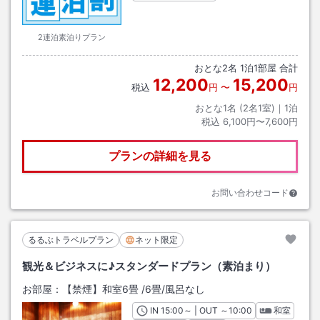
2連泊素泊りプラン
おとな
2
名
1
泊
1
部屋 合計
12,200
15,200
税込
円
〜
円
おとな1名 (
2
名1室)｜
1
泊
税込
6,100円〜7,600円
プランの詳細を見る
お問い合わせコード
るるぶトラベルプラン
ネット限定
観光＆ビジネスに♪スタンダードプラン（素泊まり）
お部屋：
【禁煙】和室6畳
/
6畳
/風呂なし
IN
チェックイン
15:00
～ | OUT
チェックアウト
～
10:00
和室