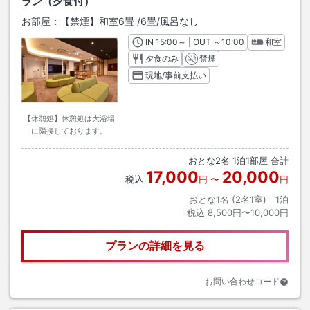
ラン（夕食付）
お部屋：
【禁煙】和室6畳
/
6畳
/風呂なし
IN
チェックイン
15:00
～ | OUT
チェックアウト
～
10:00
和室
夕食のみ
禁煙
現地/事前支払い
【休憩処】休憩処は大浴場
に隣接しております。
おとな
2
名
1
泊
1
部屋 合計
17,000
20,000
税込
円
〜
円
おとな1名 (
2
名1室)｜
1
泊
税込
8,500円〜10,000円
プランの詳細を見る
お問い合わせコード