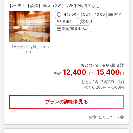
お部屋：
【禁煙】洋室（3名）
/
25平米
/風呂なし
IN
チェックイン
15:00
～ | OUT
チェックアウト
～
10:00
洋室
食事なし
禁煙
現地/事前支払い
【サウナ】汗を流してすっ
きり！
おとな
2
名
1
泊
1
部屋 合計
12,400
15,400
税込
円
〜
円
おとな1名 (
2
名1室)｜
1
泊
税込
6,200円〜7,700円
プランの詳細を見る
お問い合わせコード