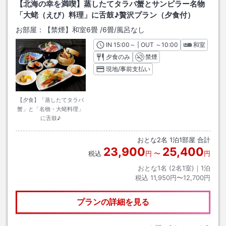
【北海の幸を満喫】蒸したてタラバ蟹とサンピラー名物
「大蛯（えび）料理」に舌鼓♪贅沢プラン（夕食付）
お部屋：
【禁煙】和室6畳
/
6畳
/風呂なし
IN
チェックイン
15:00
～ | OUT
チェックアウト
～
10:00
和室
夕食のみ
禁煙
現地/事前支払い
【夕食】「蒸したてタラバ
蟹」と「名物・大蛯料理」
に舌鼓♪
おとな
2
名
1
泊
1
部屋 合計
23,900
25,400
税込
円
〜
円
おとな1名 (
2
名1室)｜
1
泊
税込
11,950円〜12,700円
プランの詳細を見る