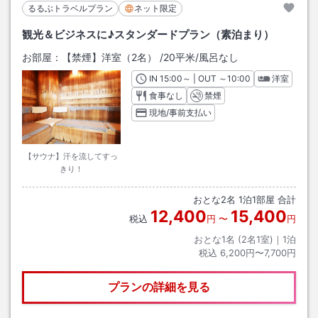
るるぶトラベルプラン
ネット限定
観光＆ビジネスに♪スタンダードプラン（素泊まり）
お部屋：
【禁煙】洋室（2名）
/
20平米
/風呂なし
IN
チェックイン
15:00
～ | OUT
チェックアウト
～
10:00
洋室
食事なし
禁煙
現地/事前支払い
【サウナ】汗を流してすっ
きり！
おとな
2
名
1
泊
1
部屋 合計
12,400
15,400
税込
円
〜
円
おとな1名 (
2
名1室)｜
1
泊
税込
6,200円〜7,700円
プランの詳細を見る