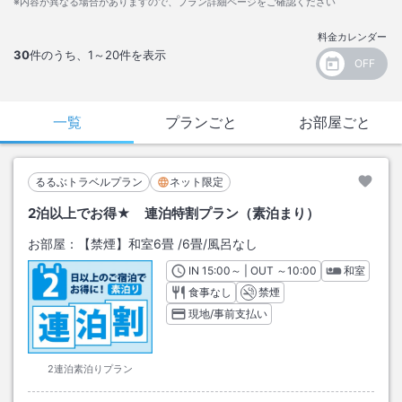
※内容が異なる場合がありますので、プラン詳細ページをご確認ください
料金カレンダー
30
件のうち、
1～20
件を表示
一覧
プランごと
お部屋ごと
るるぶトラベルプラン
ネット限定
2泊以上でお得★ 連泊特割プラン（素泊まり）
お部屋：
【禁煙】和室6畳
/
6畳
/風呂なし
IN
チェックイン
15:00
～ | OUT
チェックアウト
～
10:00
和室
食事なし
禁煙
現地/事前支払い
2連泊素泊りプラン