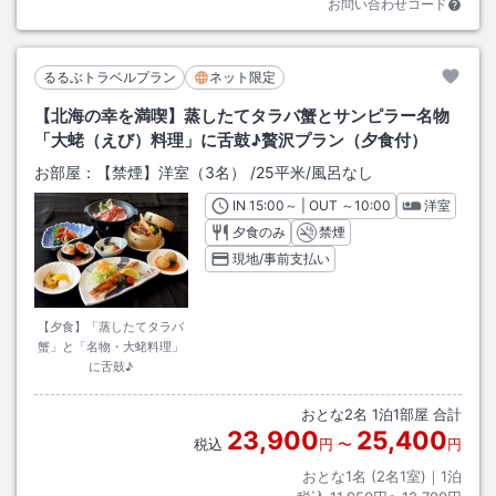
お問い合わせコード
るるぶトラベルプラン
ネット限定
【北海の幸を満喫】蒸したてタラバ蟹とサンピラー名物
「大蛯（えび）料理」に舌鼓♪贅沢プラン（夕食付）
お部屋：
【禁煙】洋室（3名）
/
25平米
/風呂なし
IN
チェックイン
15:00
～ | OUT
チェックアウト
～
10:00
洋室
夕食のみ
禁煙
現地/事前支払い
【夕食】「蒸したてタラバ
蟹」と「名物・大蛯料理」
に舌鼓♪
おとな
2
名
1
泊
1
部屋 合計
23,900
25,400
税込
円
〜
円
おとな1名 (
2
名1室)｜
1
泊