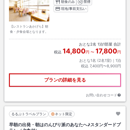
朝食のみ
禁煙
現地/事前支払い
【レストランあかげら】朝
食・夕食会場となります。
おとな
2
名
1
泊
1
部屋 合計
14,800
17,800
税込
円
〜
円
おとな1名 (
2
名1室)｜
1
泊
税込
7,400円〜8,900円
プランの詳細を見る
お問い合わせコード
るるぶトラベルプラン
ネット限定
早朝の出発・朝はのんびり派のあなたへ♪スタンダードプ