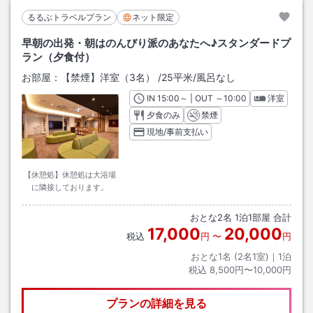
るるぶトラベルプラン
ネット限定
早朝の出発・朝はのんびり派のあなたへ♪スタンダードプ
ラン（夕食付）
お部屋：
【禁煙】洋室（3名）
/
25平米
/風呂なし
IN
チェックイン
15:00
～ | OUT
チェックアウト
～
10:00
洋室
夕食のみ
禁煙
現地/事前支払い
【休憩処】休憩処は大浴場
に隣接しております。
おとな
2
名
1
泊
1
部屋 合計
17,000
20,000
税込
円
〜
円
おとな1名 (
2
名1室)｜
1
泊
税込
8,500円〜10,000円
プランの詳細を見る