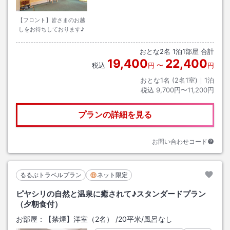
【フロント】皆さまのお越
しをお待ちしております♪
おとな
2
名
1
泊
1
部屋 合計
19,400
22,400
税込
円
〜
円
おとな1名 (
2
名1室)｜
1
泊
税込
9,700円〜11,200円
プランの詳細を見る
お問い合わせコード
るるぶトラベルプラン
ネット限定
ピヤシリの自然と温泉に癒されて♪スタンダードプラン
（夕朝食付）
お部屋：
【禁煙】洋室（2名）
/
20平米
/風呂なし