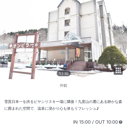
1
/
10
外観
雪質日本一を誇るピヤシリスキー場に隣接！九度山の麓にある静かな森
に囲まれた空間で、温泉に浸かり心も体もリフレッシュ♪
IN
チェックイン
15:00
/ OUT
チェック
10:00