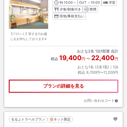
IN
チェックイン
15:00
～ | OUT
チェックアウト
～
10:00
洋室
夕食/朝食付き
禁煙
現地/事前支払い
【フロント】皆さまのお越
しをお待ちしております♪
おとな
2
名
1
泊
1
部屋 合計
19,400
22,400
税込
円
〜
円
おとな1名 (
2
名1室)｜
1
泊
税込
9,700円〜11,200円
プランの詳細を見る
お問い合わせコード
るるぶトラベルプラン
ネット限定