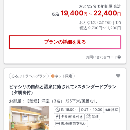
おとな
2
名
1
泊
1
部屋 合計
19,400
22,400
税込
円
〜
円
おとな1名 (
2
名1室)｜
1
泊
税込
9,700円〜11,200円
プランの詳細を見る
お問い合わせコード
るるぶトラベルプラン
ネット限定
ピヤシリの自然と温泉に癒されて♪スタンダードプラン
（夕朝食付）
お部屋：
【禁煙】洋室（3名）
/
25平米
/風呂なし
IN
チェックイン
15:00
～ | OUT
チェックアウト
～
10:00
洋室
夕食/朝食付き
禁煙
現地/事前支払い