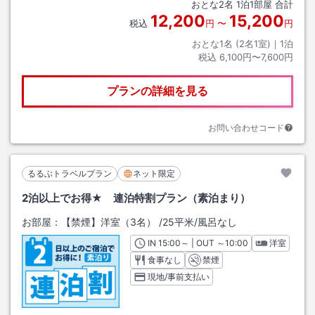
おとな
2
名
1
泊
1
部屋 合計
12,200
15,200
税込
円
〜
円
おとな1名 (
2
名1室)｜
1
泊
税込
6,100円〜7,600円
プランの詳細を見る
お問い合わせコード
るるぶトラベルプラン
ネット限定
2泊以上でお得★ 連泊特割プラン（素泊まり）
お部屋：
【禁煙】洋室（3名）
/
25平米
/風呂なし
IN
チェックイン
15:00
～ | OUT
チェックアウト
～
10:00
洋室
食事なし
禁煙
現地/事前支払い