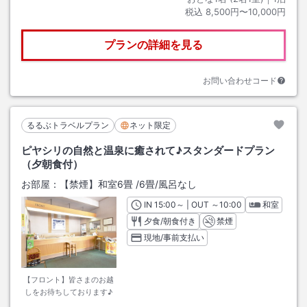
税込
8,500円〜10,000円
プランの詳細を見る
お問い合わせコード
るるぶトラベルプラン
ネット限定
ピヤシリの自然と温泉に癒されて♪スタンダードプラン
（夕朝食付）
お部屋：
【禁煙】和室6畳
/
6畳
/風呂なし
IN
チェックイン
15:00
～ | OUT
チェックアウト
～
10:00
和室
夕食/朝食付き
禁煙
現地/事前支払い
【フロント】皆さまのお越
しをお待ちしております♪