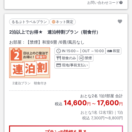
お問い合わせコード
るるぶトラベルプラン
ネット限定
2泊以上でお得★ 連泊特割プラン（朝食付）
お部屋：
【禁煙】和室6畳
/
6畳
/風呂なし
IN
チェックイン
15:00
～ | OUT
チェックアウト
～
10:00
和室
朝食のみ
禁煙
現地/事前支払い
2連泊プラン 朝食付き
おとな
2
名
1
泊
1
部屋 合計
14,600
17,600
税込
円
〜
円
おとな1名 (
2
名1室)｜
1
泊
税込
7,300円〜8,800円