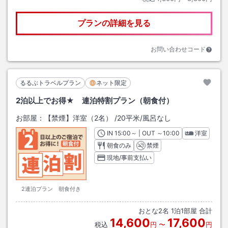
プランの詳細を見る
お問い合わせコード
るるぶトラベルプラン
ネット限定
2泊以上でお得★ 連泊特割プラン（朝食付）
お部屋：
【禁煙】洋室（2名）
/
20平米
/風呂なし
IN
チェックイン
15:00
～ | OUT
チェックアウト
～
10:00
洋室
朝食のみ
禁煙
現地/事前支払い
2連泊プラン 朝食付き
おとな
2
名
1
泊
1
部屋 合計
14,600
17,600
税込
円
〜
円