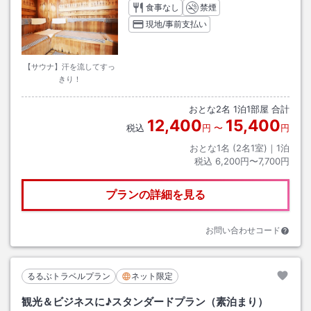
食事なし
禁煙
現地/事前支払い
【サウナ】汗を流してすっ
きり！
おとな
2
名
1
泊
1
部屋 合計
12,400
15,400
税込
円
〜
円
おとな1名 (
2
名1室)｜
1
泊
税込
6,200円〜7,700円
プランの詳細を見る
お問い合わせコード
るるぶトラベルプラン
ネット限定
観光＆ビジネスに♪スタンダードプラン（素泊まり）