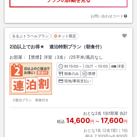
プランの詳細を見る
お問い合わせコード
るるぶトラベルプラン
ネット限定
2泊以上でお得★ 連泊特割プラン（朝食付）
お部屋：
【禁煙】洋室（3名）
/
25平米
/風呂なし
IN
チェックイン
15:00
～ | OUT
チェックアウト
～
10:00
洋室
朝食のみ
禁煙
現地/事前支払い
2連泊プラン 朝食付き
おとな
2
名
1
泊
1
部屋 合計
14,600
17,600
税込
円
〜
円
おとな1名 (
2
名1室)｜
1
泊
税込
7,300円〜8,800円