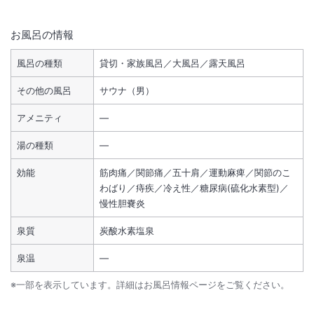
お風呂の情報
風呂の種類
貸切・家族風呂／大風呂／露天風呂
その他の風呂
サウナ（男）
アメニティ
―
湯の種類
―
効能
筋肉痛／関節痛／五十肩／運動麻痺／関節のこ
わばり／痔疾／冷え性／糖尿病(硫化水素型)／
慢性胆嚢炎
泉質
炭酸水素塩泉
泉温
―
※一部を表示しています。詳細はお風呂情報ページをご覧ください。