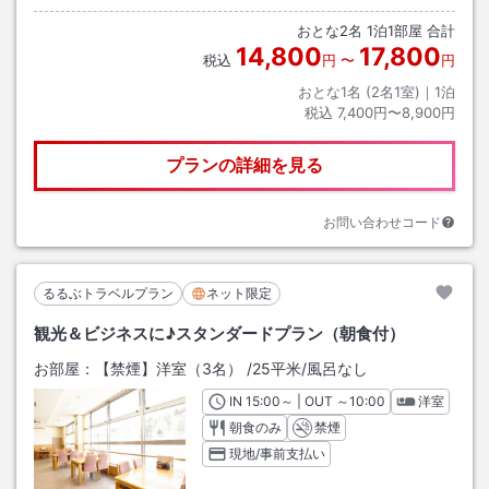
おとな
2
名
1
泊
1
部屋 合計
14,800
17,800
税込
円
〜
円
おとな1名 (
2
名1室)｜
1
泊
税込
7,400円〜8,900円
プランの詳細を見る
お問い合わせコード
るるぶトラベルプラン
ネット限定
観光＆ビジネスに♪スタンダードプラン（朝食付）
お部屋：
【禁煙】洋室（3名）
/
25平米
/風呂なし
IN
チェックイン
15:00
～ | OUT
チェックアウト
～
10:00
洋室
朝食のみ
禁煙
現地/事前支払い