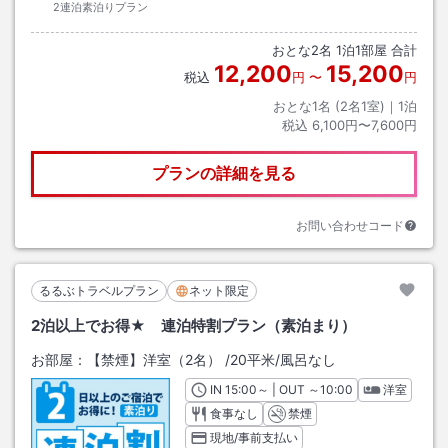
2連泊素泊りプラン
おとな
2
名
1
泊
1
部屋 合計
12,200
15,200
税込
円
〜
円
おとな1名 (
2
名1室)｜
1
泊
税込
6,100円〜7,600円
プランの詳細を見る
お問い合わせコード
るるぶトラベルプラン
ネット限定
2泊以上でお得★ 連泊特割プラン（素泊まり）
お部屋：
【禁煙】洋室（2名）
/
20平米
/風呂なし
IN
チェックイン
15:00
～ | OUT
チェックアウト
～
10:00
洋室
食事なし
禁煙
現地/事前支払い