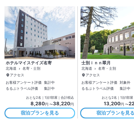
ホテルマイステイズ名寄
士別ｉｎｎ翠月
北海道
名寄・士別
北海道
名寄・士別
アクセス
アクセス
お客様アンケート評価
集計中
お客様アンケート評価
対象外
るるぶトラベル評価
集計中
るるぶトラベル評価
集計中
おとな
2
名
｜
1
泊
1
部屋｜合計税込
おとな
2
名
｜
1
泊
1
部屋
8,280
38,220
13,200
2
円 〜
円
円 〜
宿泊プランを見る
宿泊プランを見