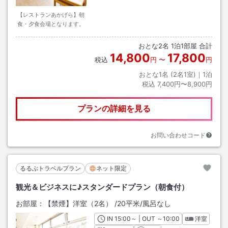
【レストランあかげら】朝
食・夕食会場となります。
おとな
2
名
1
泊
1
部屋 合計
14,800
17,800
税込
円
〜
円
おとな1名 (
2
名1室)｜
1
泊
税込
7,400円〜8,900円
プランの詳細を見る
お問い合わせコード
るるぶトラベルプラン
ネット限定
観光＆ビジネスに♪スタンダードプラン（朝食付）
お部屋：
【禁煙】洋室（2名）
/
20平米
/風呂なし
IN
チェックイン
15:00
～ | OUT
チェックアウト
～
10:00
洋室