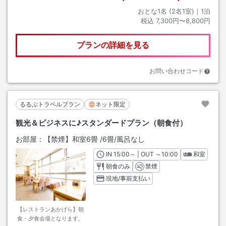
おとな1名 (
2
名1室)｜
1
泊
税込
7,300円〜8,800円
プランの詳細を見る
お問い合わせコード
るるぶトラベルプラン
ネット限定
観光＆ビジネスに♪スタンダードプラン（朝食付）
お部屋：
【禁煙】和室6畳
/
6畳
/風呂なし
IN
チェックイン
15:00
～ | OUT
チェックアウト
～
10:00
和室
朝食のみ
禁煙
現地/事前支払い
【レストランあかげら】朝
食・夕食会場となります。