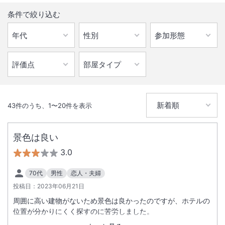
（会計）につき1枚の発行となります。
1室1泊の宿泊料金を分割した領収書や宿泊料金の一部金額のみの領収書
条件で絞り込む
の発行はいたしかねます。
【大浴場利用時間変更のお知らせ】
2025年6月1日 より
男性 15：00～18：30 ／ 22：00～1：00 ／ 6：00～9：00
女性 19：00～21：30 ／ 1：30～5：30
43
件のうち、
1
〜
20
件を表示
景色は良い
3.0
70代
男性
恋人・夫婦
投稿日：
2023年06月21日
周囲に高い建物がないため景色は良かったのですが、ホテルの
位置が分かりにくく探すのに苦労しました。