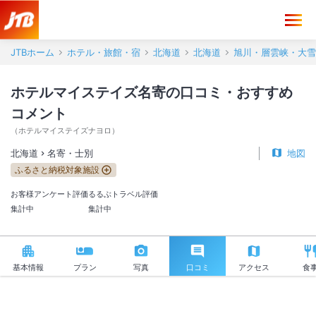
ホテルマイステイズ名寄 口コミ・おすすめコメント＜名寄・士別＞
JTBホーム
ホテル・旅館・宿
北海道
北海道
旭川・層雲峡・大雪
ホテルマイステイズ名寄の口コミ・おすすめ
コメント
（
ホテルマイステイズナヨロ
）
北海道
名寄・士別
地図
ふるさと納税対象施設
お客様アンケート評価
るるぶトラベル評価
集計中
集計中
基本情報
プラン
写真
口コミ
アクセス
食