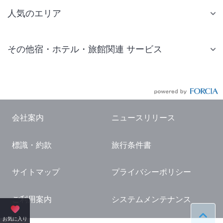
人気のエリア
札幌 ホテル
その他宿・ホテル・旅館関連 サービス
仙台 ホテル
国内旅行・国内ツアー
東京ディズニーリゾート(R)周辺 ホテル
JR・新幹線付きツアー
東京 ホテル
航空券付きツアー
東京ドーム ホテル
会社案内
ニュースリリース
現地観光・レジャーチケット
新宿 ホテル
標識・約款
旅行条件書
国内観光ガイド
横浜 ホテル
旅行・観光情報
熱海 ホテル
サイトマップ
プライバシーポリシー
名古屋 ホテル
ご利用案内
システムメンテナンス
京都 ホテル
ペー
お気に入り