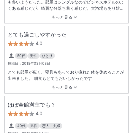
も多いようだった。部屋はシングルなのでビジネスホテルのよ
くある感じだが、綺麗な分落ち着く感じだ。大浴場もあり嬉し
いのだが、入れ替え制で好きな時間に入れなかったのは少し残
もっと見る
念だ。でも全体には好印象にホテルだと思います。
とても過ごしやすかった
4.0
50代
男性
ひとり
投稿日：
2018年03月08日
とても部屋が広く、寝具もあっており疲れた体を休めることが
出来ました。 朝食もとてもおいしかったです
もっと見る
ほぼ全館満室でも？
4.0
40代
男性
恋人・夫婦