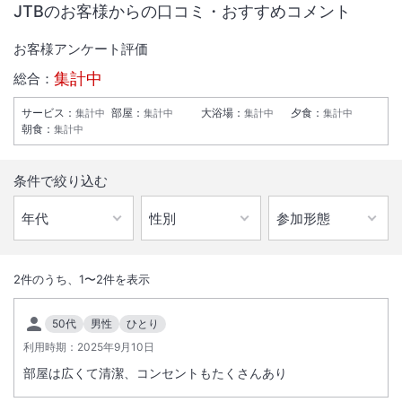
JTBのお客様からの口コミ・おすすめコメント
お客様アンケート評価
集計中
総合：
サービス
：
部屋
：
大浴場
：
夕食
：
集計中
集計中
集計中
集計中
朝食
：
集計中
条件で絞り込む
1
/
10
外観
2
件のうち、
1
〜
2
件を表示
ホテルマイステイズ名寄は、ＪＲ名寄駅から徒歩約１０分で飲食や買物
50代
男性
ひとり
に便利な「なよろ商店街」のすぐ側に位置するホテルです。
利用時期：
2025年9月10日
部屋は広くて清潔、コンセントもたくさんあり
総客室数
70
室
IN
チェックイン
15:00
/ OUT
チェックアウト
11:00