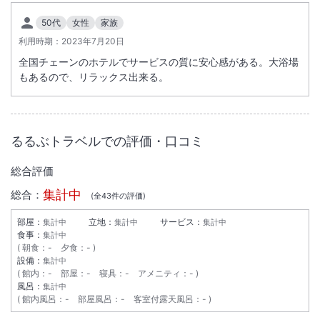
50代
女性
家族
大浴場あり
駐車場あり
利用時期：
2023年7月20日
全国チェーンのホテルでサービスの質に安心感がある。大浴場
施設からのお知らせ
もあるので、リラックス出来る。
【外壁補修工事のお知らせ】
下記の期間に外壁補修工事を実施いたします。
＜日程＞ 2026年6月1日～11月30日（予定） 9：00～17：00
※工事期間中は、作業に伴う騒音や振動、また足場の設置等により、景
るるぶトラベルでの評価・口コミ
観や採光に影響が出る場合がございます。
総合評価
【朝食料金変更のお知らせ】
集計中
総合：
(全
43
件の評価)
（変更前）１，２００円 → （変更後）１，３５０円
※朝食付プランでお申込のお客様については予約時の料金にて対応致し
部屋：
立地：
サービス：
集計中
集計中
集計中
食事：
集計中
ます。
朝食
：
-
夕食
：
-
※現地にて朝食料金をお支払いになる場合、新料金が適用となります。
設備：
集計中
館内
：
-
部屋
：
-
寝具
：
-
アメニティ
：
-
風呂：
【領収書分割発行について】
集計中
館内風呂
：
-
部屋風呂
：
-
客室付露天風呂
：
-
インボイス制度への対応のため、領収書の発行は1回の支払い・取引
※重要なお知らせです。必ず続きをご確認ください。