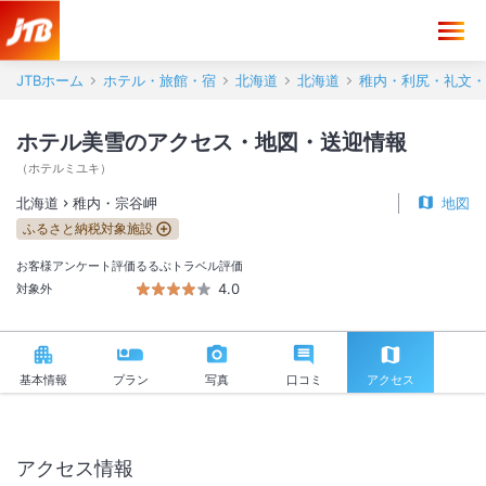
ホテル美雪 アクセス・地図・送迎情報【JTB】＜稚内・宗谷岬＞
JTBホーム
ホテル・旅館・宿
北海道
北海道
稚内・利尻・礼文・
ホテル美雪のアクセス・地図・送迎情報
（
ホテルミユキ
）
北海道
稚内・宗谷岬
地図
ふるさと納税対象施設
お客様アンケート評価
るるぶトラベル評価
4.0
対象外
基本情報
プラン
写真
口コミ
アクセス
アクセス情報