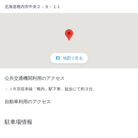
北海道稚内市中央２－９－１１
地図で見る
1
/
10
公共交通機関利用のアクセス
外観
ＪＲ宗谷本線「稚内」駅下車、徒歩にて約３分。
自動車利用のアクセス
アンネルベッドのマットレス。和室はふかふかの布団で快適な眠りをサ
ポート。無料Wi-Fi。稚内駅・コンビニ徒歩約４分。繁華街徒歩２分
駐車場情報
IN
チェックイン
15:00
/ OUT
チェック
10:00