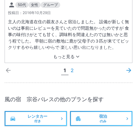
50代
女性
グループ
投稿日：
2016年10月29日
主人の北海道在住の親友さんと宿泊しました。 設備が新しく無
いのは事前にレビューを見ていたので問題無かったのですが 食
事の味付けがとても甘く、調味料を間違えたのでは無いかと思
う程でした。 早朝に宿の敷地に鹿が父母子の３匹が来ててビッ
クリするやら嬉しいやらで 楽しい思い出になりました。
もっと見る
1
2
風の宿 宗谷パレス
の他のプランを探す
レンタカー
宿泊
付き
のみ