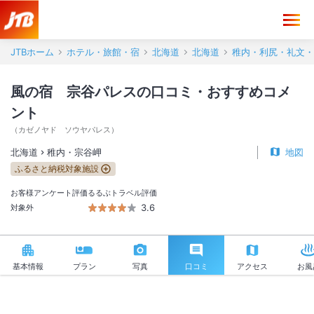
風の宿 宗谷パレス 口コミ・おすすめコメント＜稚内・宗谷岬＞
JTBホーム
ホテル・旅館・宿
北海道
北海道
稚内・利尻・礼文・
風の宿 宗谷パレスの口コミ・おすすめコメ
ント
（
カゼノヤド ソウヤパレス
）
北海道
稚内・宗谷岬
地図
ふるさと納税対象施設
お客様アンケート評価
るるぶトラベル評価
3.6
対象外
基本情報
プラン
写真
口コミ
アクセス
お風