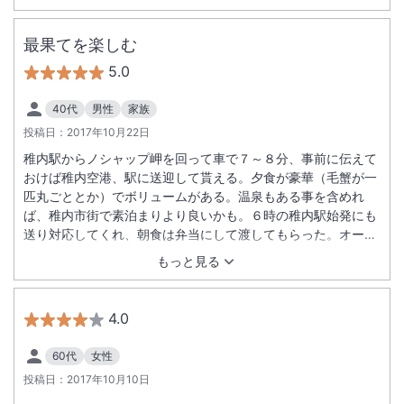
最果てを楽しむ
5.0
40代
男性
家族
投稿日：
2017年10月22日
稚内駅からノシャップ岬を回って車で７～８分、事前に伝えて
おけば稚内空港、駅に送迎して貰える。夕食が豪華（毛蟹が一
匹丸ごととか）でボリュームがある。温泉もある事を含めれ
ば、稚内市街で素泊まりより良いかも。６時の稚内駅始発にも
送り対応してくれ、朝食は弁当にして渡してもらった。オーナ
ーが気の利く方なので不便がない。年２回稚内に来る者とし
もっと見る
て、鉄道ファン、翌朝離島渡航組、宗谷エリア周遊、どの最果
て旅を楽しんでいる人にも薦められる宿。
4.0
60代
女性
投稿日：
2017年10月10日