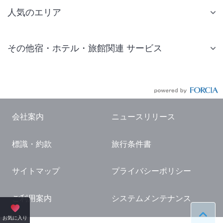
人気のエリア
札幌 ホテル
その他宿・ホテル・旅館関連 サービス
仙台 ホテル
国内旅行・国内ツアー
東京ディズニーリゾート(R)周辺 ホテル
JR・新幹線付きツアー
東京 ホテル
航空券付きツアー
東京ドーム ホテル
会社案内
ニュースリリース
現地観光・レジャーチケット
新宿 ホテル
標識・約款
旅行条件書
国内観光ガイド
横浜 ホテル
旅行・観光情報
熱海 ホテル
サイトマップ
プライバシーポリシー
名古屋 ホテル
ご利用案内
システムメンテナンス
京都 ホテル
ペー
お気に入り