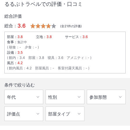
るるぶトラベルでの評価・口コミ
総合評価
3.6
総合：
(全
21
件の評価)
部屋：
3.8
立地：
3.8
サービス：
3.6
食事：
集計中
朝食
：
-
夕食
：
-
設備：
3.5
館内
：
3.4
部屋
：
3.8
寝具
：
3.6
アメニティ
：
-
風呂：
4.2
館内風呂
：
4.2
部屋風呂
：
-
客室付露天風呂
：
-
1
/
10
条件で絞り込む
外観
最北の温泉宿◆トロトロの温泉が疲れた体を癒してくれます。大浴場か
らは利尻富士が望めることも。食事は新鮮な海の幸を。
IN
チェックイン
15:00
/ OUT
チェック
10:00