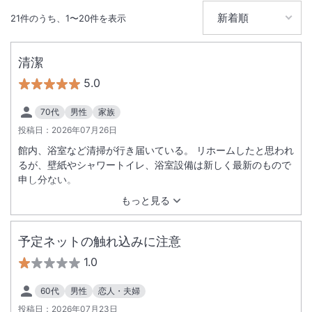
21
件のうち、
1
〜
20
件を表示
大浴場あり
温泉
駐車場あり
清潔
5.0
70代
男性
家族
投稿日：
2026年07月26日
館内、浴室など清掃が行き届いている。 リホームしたと思われ
るが、壁紙やシャワートイレ、浴室設備は新しく最新のもので
申し分ない。
もっと見る
予定ネットの触れ込みに注意
1.0
60代
男性
恋人・夫婦
投稿日：
2026年07月23日