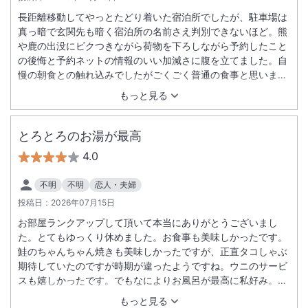
長距離移動してやっとたどり着いた宿泊所でしたが、駐車場は
真っ暗で玄関先も暗く宿泊所の名前さえ判別できないほど。熊
や鹿の出没にビクつきながら荷物を下ろしながら予約したこと
の後悔と予約ネットの情報のいい加減さに腹を立てました。自
慢の朝食との触れ込みでしたがごくごく普通の食事と思いま
す。
もっと見る
とろとろのお湯が最高
4.0
不明
不明
恋人・夫婦
投稿日：
2026年07月15日
お部屋ランクアップして頂いて本当にありがとうございまし
た。とてもゆっくり休めました。お食事も美味しかったです。
鮭のちゃんちゃん焼きも美味しかったですが、正直タコしゃぶ
期待していたのですが時期が違ったようですね。ウニのサービ
スも嬉しかったです。でもなによりお風呂が最高に私好み。と
ろとろのお湯に癒されました。素朴な旅館ですが従業員の方々
もっと見る