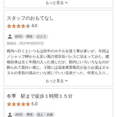
もっと見る
スタッフのおもてなし
4.0
60代
男性
ひとり
投稿日：
2021年06月07日
稚内へ行くといつもは街中のホテルを使う事が多いが、今回は
ノシャップ岬からも近い風の宿宗谷パレスに泊まってみた。建
物自体は古く年期の入った感じだが、館内にいろいろなものが
飾られて面白い感じ。３階には温泉展望風呂がありお湯はヌル
ヌルの美肌の湯みたいな感じでいい温泉だった。何度も入りた
いタイプなので夜から朝まで入れるのもいい。風呂上がりも休
もっと見る
憩用の椅子も多く寛いだ。素泊まりだったがモーニングコーヒ
ーのサービスがあったりお土産を頂いたり、スタッフのいろい
ろな心遣いが嬉しい感じでアットホームな感じで優しいホテル
冬季 駅まで徒歩１時間１５分
だ。新しいホテルもいいが、ちょっと古くてもおもてなしの嬉
5.0
しいホテルはまた泊まりたくなる。
40代
男性
恋人・夫婦