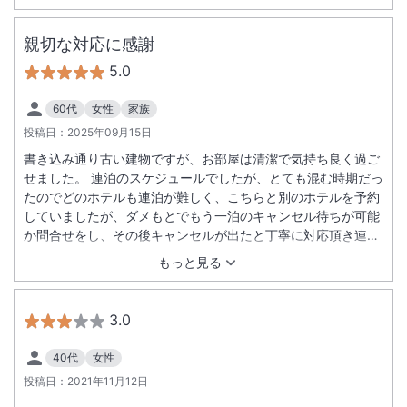
の心遣いが北海道ドライブ旅行の幕開けに最高でした。ありが
とうございました。
親切な対応に感謝
5.0
60代
女性
家族
投稿日：
2025年09月15日
書き込み通り古い建物ですが、お部屋は清潔で気持ち良く過ご
せました。 連泊のスケジュールでしたが、とても混む時期だっ
たのでどのホテルも連泊が難しく、こちらと別のホテルを予約
していましたが、ダメもとでもう一泊のキャンセル待ちが可能
か問合せをし、その後キャンセルが出たと丁寧に対応頂き連泊
することができました。とても有り難かったです。 朝食付きで
もっと見る
したが、連泊で同じ物にならないようにという配慮も嬉しかっ
たです。とても美味しくいただきました。 マニュアル通りの機
械的な対応ではなく、温かさを感じました。 ありがとうござい
3.0
ました。
40代
女性
投稿日：
2021年11月12日