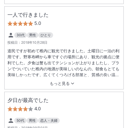
した。再度、感謝々です！！！次回行く機会には又、宜しくお
願いします。
一人で行きました
5.0
30代
男性
ひとり
投稿日：
2018年10月28日
道民ですが初めて稚内に観光で行きました。土曜日に一泊の利
用です。野寒布岬から車ですぐの場所にあり、観光の拠点に便
利でした。夕食は蟹も出てテンションが上がりましたし、プラ
ンでついていた稚内の地酒が美味しいのなんの。朝食もとても
美味しかったです。広くてくつろげる部屋と、質感の良い温
泉、感じの良いオーナー。また行きたいと思いました。
もっと見る
夕日が最高でした
4.0
50代
男性
恋人・夫婦
投稿日：
2018年09月01日