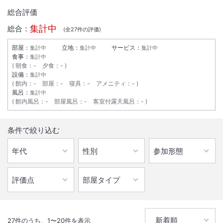
総合評価
集計中
総合：
(全
27
件の評価)
部屋：
立地：
サービス：
集計中
集計中
集計中
食事：
集計中
朝食
：
-
夕食
：
-
設備：
集計中
館内
：
-
部屋
：
-
寝具
：
-
アメニティ
：
-
風呂：
集計中
館内風呂
：
-
部屋風呂
：
-
客室付露天風呂
：
-
1
/
10
条件で絞り込む
外観
南稚内駅から徒歩５分のところに位置し、コンビニ・飲食店街・郵便
局・ドラックストアー等観光・ビジネスに最適。全室無線ＬＡＮ接続可
能。
総客室数
34
室
IN
チェックイン
15:00
/ OUT
チェックアウト
10:00
27
件のうち、
1
〜
20
件を表示