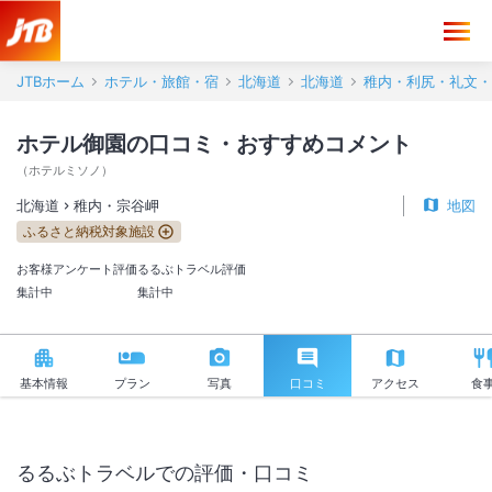
ホテル御園 口コミ・おすすめコメント＜稚内・宗谷岬＞
JTBホーム
ホテル・旅館・宿
北海道
北海道
稚内・利尻・礼文・
ホテル御園の口コミ・おすすめコメント
（
ホテルミソノ
）
北海道
稚内・宗谷岬
地図
ふるさと納税対象施設
お客様アンケート評価
るるぶトラベル評価
集計中
集計中
基本情報
プラン
写真
口コミ
アクセス
食
るるぶトラベルでの評価・口コミ