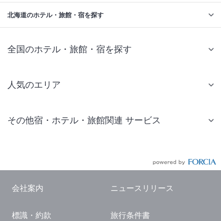
北海道のホテル・旅館・宿を探す
全国のホテル・旅館・宿を探す
人気のエリア
札幌 ホテル
その他宿・ホテル・旅館関連 サービス
仙台 ホテル
国内旅行・国内ツアー
東京ディズニーリゾート(R)周辺 ホテル
JR・新幹線付きツアー
東京 ホテル
航空券付きツアー
東京ドーム ホテル
会社案内
ニュースリリース
現地観光・レジャーチケット
新宿 ホテル
標識・約款
旅行条件書
国内観光ガイド
横浜 ホテル