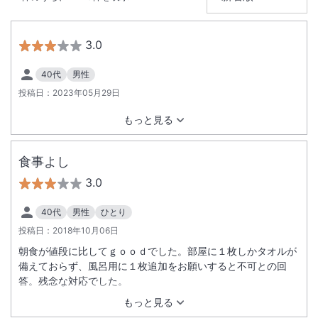
大浴場あり
温泉
駅徒歩5分
駐車場あり
3.0
40代
男性
施設からのお知らせ
投稿日：
2023年05月29日
交通手段をご連絡ください。フェリーをご利用の際は、夕食・朝食の予
もっと見る
定時刻をご連絡ください。
冬期は路線が凍結するおそれがありますのでタイヤチェーンをお持ちく
ださい。
食事よし
3.0
40代
男性
ひとり
投稿日：
2018年10月06日
朝食が値段に比してｇｏｏｄでした。部屋に１枚しかタオルが
備えておらず、風呂用に１枚追加をお願いすると不可との回
答。残念な対応でした。
もっと見る