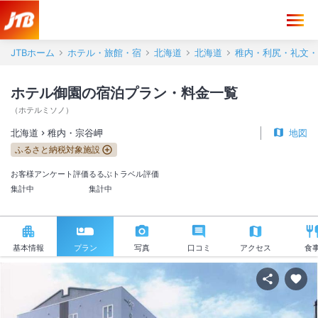
JTBホーム
ホテル・旅館・宿
北海道
北海道
稚内・利尻・礼文・
ホテル御園の宿泊プラン・料金一覧
（
ホテルミソノ
）
北海道
稚内・宗谷岬
地図
ふるさと納税対象施設
お客様アンケート評価
るるぶトラベル評価
集計中
集計中
基本情報
プラン
写真
口コミ
アクセス
食