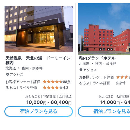
天然温泉 天北の湯 ドーミーイン
稚内グランドホテル
稚内
北海道
稚内・宗谷岬
北海道
稚内・宗谷岬
アクセス
アクセス
お客様アンケート評価
お客様アンケート評価
88点
るるぶトラベル評価
集計中
るるぶトラベル評価
4.2
おとな
2
名
｜
1
泊
1
部屋｜合計税込
おとな
2
名
｜
1
泊
1
部屋
10,000
60,400
14,000
64
円 〜
円
円 〜
宿泊プランを見る
宿泊プランを見