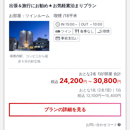
出張＆旅行にお勧め★お気軽素泊まりプラン
お部屋：
ツインルーム 喫煙
/
18平米
IN
チェックイン
15:00
～ | OUT
チェックアウト
～
10:00
ツイン
食事なし
喫煙
事前支払い
南稚内駅、コンビニから徒
歩５分の好立地
おとな
2
名
1
泊
1
部屋 合計
24,200
30,800
税込
円
〜
円
おとな1名 (
2
名1室)｜
1
泊
税込
12,100円〜15,400円
プランの詳細を見る
お問い合わせコード