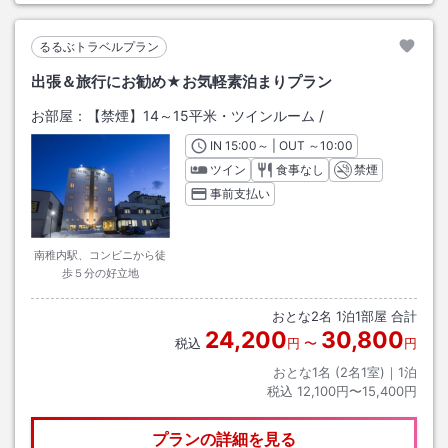
るるぶトラベルプラン
出張＆旅行にお勧め★お気軽素泊まりプラン
お部屋：
【禁煙】14～15平米・ツインルーム
/
IN
チェックイン
15:00
～ | OUT
チェックアウト
～
10:00
ツイン
食事なし
禁煙
事前支払い
南稚内駅、コンビニから徒
歩５分の好立地
おとな
2
名
1
泊
1
部屋 合計
24,200
30,800
税込
円
〜
円
おとな1名 (
2
名1室)｜
1
泊
税込
12,100円〜15,400円
プランの詳細を見る