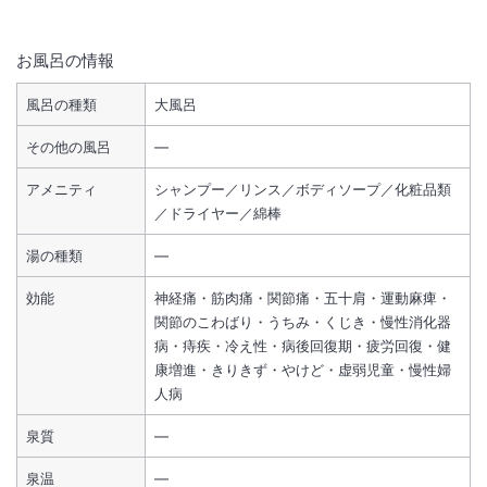
お風呂の情報
風呂の種類
大風呂
その他の風呂
―
アメニティ
シャンプー／リンス／ボディソープ／化粧品類
／ドライヤー／綿棒
湯の種類
―
効能
神経痛・筋肉痛・関節痛・五十肩・運動麻痺・
関節のこわばり・うちみ・くじき・慢性消化器
病・痔疾・冷え性・病後回復期・疲労回復・健
康増進・きりきず・やけど・虚弱児童・慢性婦
人病
泉質
―
泉温
―