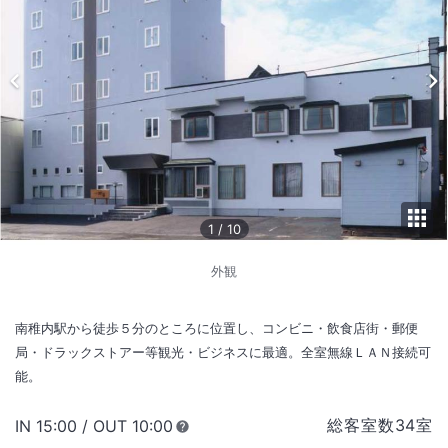
1
/
10
外観
南稚内駅から徒歩５分のところに位置し、コンビニ・飲食店街・郵便
局・ドラックストアー等観光・ビジネスに最適。全室無線ＬＡＮ接続可
能。
総客室数
34
室
IN
チェックイン
15:00
/ OUT
チェックアウト
10:00