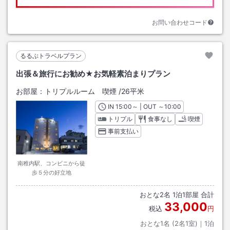
お問い合わせコード
るるぶトラベルプラン
出張＆旅行にお勧め★お気軽素泊まりプラン
お部屋：
トリプルルーム 喫煙
/
26平米
IN
チェックイン
15:00
～ | OUT
チェックアウト
～
10:00
トリプル
食事なし
喫煙
事前支払い
南稚内駅、コンビニから徒
歩５分の好立地
おとな
2
名
1
泊
1
部屋 合計
33,000
税込
円
おとな1名 (
2
名1室)｜
1
泊