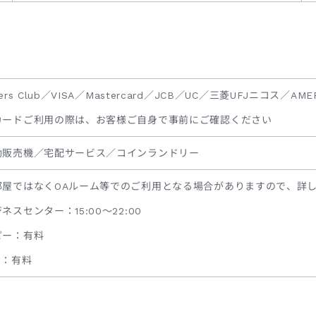
ners Club／VISA／Mastercard／JCB／UC／三菱UFJニコス／AMER
カードご利用の際は、お客様ご自身で事前にご確認ください
動販売機／宅配サービス／コインランドリー
部屋ではなくOAルーム等でのご利用となる場合がありますので、詳
ネスセンター：15:00～22:00
ピー：有料
X：有料