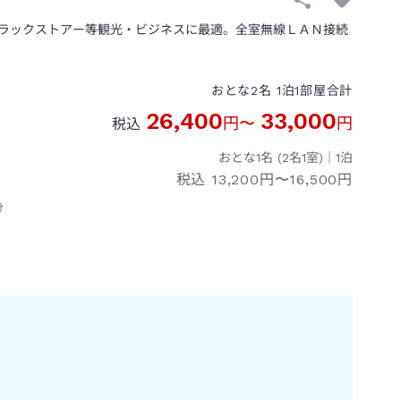
ラックストアー等観光・ビジネスに最適。全室無線ＬＡＮ接続
おとな
2
名
1
泊
1
部屋
合計
26,400
33,000
円
〜
円
税込
おとな1名 (
2
名1室)｜
1
泊
税込
13,200円〜16,500円
分