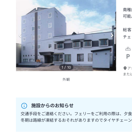
南稚
可能
総客
チェ
1
/
10
ア
また
外観
施設からのお知らせ
交通手段をご連絡ください。フェリーをご利用の際は、夕食
冬期は路線が凍結するおそれがありますのでタイヤチェーン