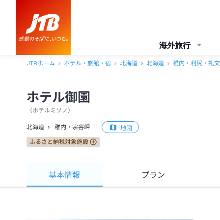
海外旅行
JTBホーム
ホテル・旅館・宿
北海道
北海道
稚内・利尻・礼文
ホテル御園
（
ホテルミソノ
）
北海道
稚内・宗谷岬
地図
ふるさと納税対象施設
基本情報
プラン