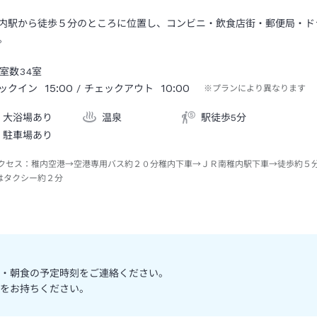
内駅から徒歩５分のところに位置し、コンビニ・飲食店街・郵便局・ド
。
室数
34
室
15:00
10:00
ックイン
/ チェックアウト
※プランにより異なります
大浴場あり
温泉
駅徒歩5分
駐車場あり
クセス：
稚内空港→空港専用バス約２０分稚内下車→ＪＲ南稚内駅下車→徒歩約５
はタクシー約２分
・朝食の予定時刻をご連絡ください。
をお持ちください。