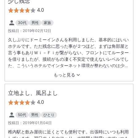
少し残念
4.0
30代
男性
家族
投稿日：
2019年02月12日
久しぶりにドーミーインさんを利用しました、基本的にはいい
ホテルです。ただ残念に思った事が２つほど、まずは角部屋と
言う事もありＷｉ－Ｆｉが繋がらない、フロントにてルーター
を借りましたが、接続がもの凄く不安定で使えないレベルでし
た、こういうホテルでインターネット環境が整わないのは少し
残念です。もう一つは忙しいのか人手が足りないのか、ベット
もっと見る
の下の掃除が行き届いていなかった、たまたま子供がベットの
下に落とした物を拾いにずらした際、１０円玉といつのかわか
らないチョコレートが落ちてました…これにはがっかり。ご
立地よし、風呂よし
飯、風呂、部屋とも最高でしたがこういう目に見えない部分が
4.0
残念でした。でも夜鳴そばは最高でしたよ！
50代
男性
ひとり
投稿日：
2019年01月04日
稚内駅と飲み屋街に近くとても便利です。出張時にいつも利用