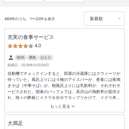
489
件のうち、
1
〜
20
件を表示
充実の食事サービス
4.0
60代
男性
ひとり
投稿日：
2026年04月06日
自動機でチェックインすると、部屋の冷蔵庫にはスウィーツが
待っていた。風呂上りには４種のアイスバーが、夜食には夜鳴
きそば（中華そば）が、朝風呂上りには乳飲料が、それぞれサ
ービスされた。朝食のバッフェでは、具沢山の海鮮丼が提供さ
れ、熱々の酢飯にイクラを自分でタップリかけて、イクラ丼に
して頂いた。大満足の食事サービスだった。
もっと見る
大満足