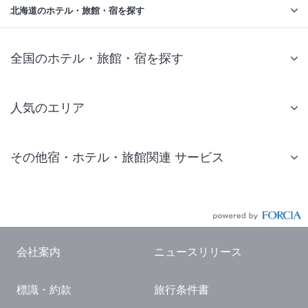
北海道のホテル・旅館・宿を探す
全国のホテル・旅館・宿を探す
人気のエリア
札幌 ホテル
その他宿・ホテル・旅館関連 サービス
仙台 ホテル
国内旅行・国内ツアー
東京ディズニーリゾート(R)周辺 ホテル
JR・新幹線付きツアー
東京 ホテル
航空券付きツアー
東京ドーム ホテル
会社案内
ニュースリリース
現地観光・レジャーチケット
新宿 ホテル
標識・約款
旅行条件書
国内観光ガイド
横浜 ホテル