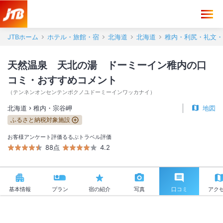
天然温泉 天北の湯 ドーミーイン稚内 口コミ・おすすめコメント＜
JTBホーム
ホテル・旅館・宿
北海道
北海道
稚内・利尻・礼文・
天然温泉 天北の湯 ドーミーイン稚内の口
コミ・おすすめコメント
（
テンネンオンセンテンポクノユドーミーインワッカナイ
）
北海道
稚内・宗谷岬
地図
ふるさと納税対象施設
お客様アンケート評価
るるぶトラベル評価
88点
4.2
基本情報
プラン
宿の紹介
写真
口コミ
アク