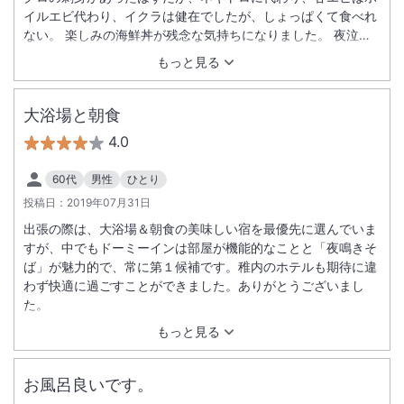
イルエビ代わり、イクラは健在でしたが、しょっぱくて食べれ
ない。 楽しみの海鮮丼が残念な気持ちになりました。 夜泣き
そばサービス、温泉などは良いだけに、このホテルの売りの朝
もっと見る
食が期待外れでした。。 また車の駐車でも係員の方の誘導が悪
くて・・・。 今回の宿泊はちょっと残念な感じでした。
大浴場と朝食
4.0
60代
男性
ひとり
投稿日：
2019年07月31日
出張の際は、大浴場＆朝食の美味しい宿を最優先に選んでいま
すが、中でもドーミーインは部屋が機能的なことと「夜鳴きそ
ば」が魅力的で、常に第１候補です。稚内のホテルも期待に違
わず快適に過ごすことができました。ありがとうございまし
た。
もっと見る
お風呂良いです。