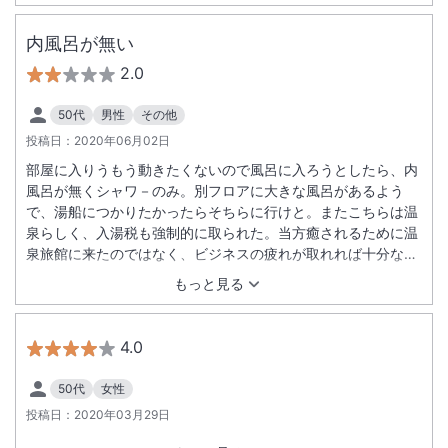
内風呂が無い
2.0
50代
男性
その他
投稿日：
2020年06月02日
部屋に入りうもう動きたくないので風呂に入ろうとしたら、内
風呂が無くシャワ－のみ。別フロアに大きな風呂があるよう
で、湯船につかりたかったらそちらに行けと。またこちらは温
泉らしく、入湯税も強制的に取られた。当方癒されるために温
泉旅館に来たのではなく、ビジネスの疲れが取れれば十分なの
に選択支は無い。風呂に入るたび部屋から出ると言う、昭和発
もっと見る
想なホテルで残念でした。ただ救いは職員の対応がとても良か
ったことです。
4.0
50代
女性
投稿日：
2020年03月29日