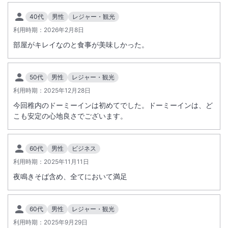
総客室数
175
室
IN
チェックイン
15:00
/ OUT
チェックアウト
11:00
40代
男性
レジャー・観光
利用時期：
大浴場あり
2026年2月8日
露天風呂あり
部屋がキレイなのと食事が美味しかった。
温泉
駅徒歩5分
駐車場あり
50代
男性
レジャー・観光
利用時期：
2025年12月28日
施設からのお知らせ
今回稚内のドーミーインは初めてでした。ドーミーインは、ど
到着時間が２２時以降の場合はご連絡下さい。駐車場（1泊￥1000）は
こも安定の心地良さでございます。
先着順です。満車の場合は近隣駐車場へのご案内いたします。バイク専
用駐輪場はございませんが敷地内の空きスペースで先着順（1泊￥50
0）のご案内となります。
60代
男性
ビジネス
利用時期：
2025年11月11日
夜鳴きそば含め、全てにおいて満足
60代
男性
レジャー・観光
利用時期：
2025年9月29日