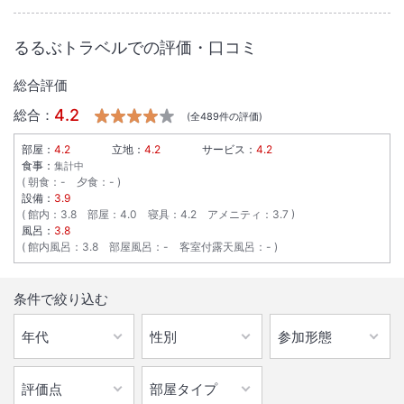
るるぶトラベルでの評価・口コミ
総合評価
4.2
総合：
(全
489
件の評価)
部屋：
4.2
立地：
4.2
サービス：
4.2
食事：
集計中
朝食
：
-
夕食
：
-
設備：
3.9
館内
：
3.8
部屋
：
4.0
寝具
：
4.2
アメニティ
：
3.7
風呂：
3.8
館内風呂
：
3.8
部屋風呂
：
-
客室付露天風呂
：
-
条件で絞り込む