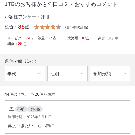
JTBのお客様からの口コミ・おすすめコメント
お客様アンケート評価
88
総合：
点
(全
54
件の評価)
サービス
：
89
点
部屋
：
84
点
大浴場
：
87
点
夕食
：
集計中
朝食
：
85
点
条件で絞り込む
1
/
10
外観
44
件のうち、
1
〜
20
件を表示
稚内駅より徒歩２分。最上階に天然温泉大浴場完備。ビジネスから観光
不明
その他
までご利用いただけるゆとりある客室。リーズナブルかつ癒しのホテ
利用時期：
2026年3月11日
ル。
再度いきたい。近い内に