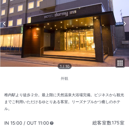
1
/
10
外観
稚内駅より徒歩２分。最上階に天然温泉大浴場完備。ビジネスから観光
までご利用いただけるゆとりある客室。リーズナブルかつ癒しのホテ
ル。
総客室数
175
室
IN
チェックイン
15:00
/ OUT
チェックアウト
11:00