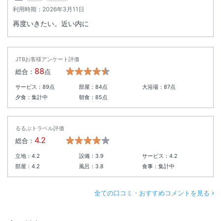
利用時期：
2026年3月11日
再度いきたい。近い内に
JTBお客様アンケート評価
88
総合：
点
サービス：
89
点
部屋：
84
点
大浴場：
87
点
夕食：
集計中
朝食：
85
点
るるぶトラベル評価
4.2
総合：
立地：
4.2
設備：
3.9
サービス：
4.2
部屋：
4.2
風呂：
3.8
食事：
集計中
全ての口コミ・おすすめコメントを見る