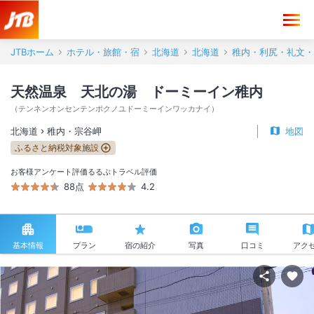
JTBホーム
ホテル・旅館・宿
北海道
北海道
稚内・利尻・礼文・
天然温泉 天北の湯 ドーミーイン稚内
（
テンネンオンセンテンポクノユドーミーインワッカナイ
）
北海道
稚内・宗谷岬
地図
ふるさと納税対象施設
お客様アンケート評価
るるぶトラベル評価
88点
4.2
基本情報
プラン
宿の紹介
写真
口コミ
アク