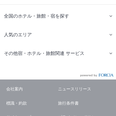
全国のホテル・旅館・宿を探す
人気のエリア
札幌 ホテル
その他宿・ホテル・旅館関連 サービス
仙台 ホテル
国内旅行・国内ツアー
東京ディズニーリゾート(R)周辺 ホテル
JR・新幹線付きツアー
東京 ホテル
航空券付きツアー
東京ドーム ホテル
会社案内
ニュースリリース
現地観光・レジャーチケット
新宿 ホテル
標識・約款
旅行条件書
国内観光ガイド
横浜 ホテル
旅行・観光情報
熱海 ホテル