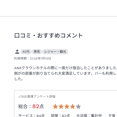
口コミ・おすすめコメント
40代
男性
レジャー・観光
利用時期：
2026年1月19日
ANAクラウンホテルの際に一度だけ宿泊したことがありまし
側がの部屋が割り当てられ大変満足しています。バーも利用し
した。
JTBお客様アンケート評価
82
総合：
点
サービス：
84
点
部屋：
82
点
大浴場：
集計中
夕食