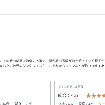
た。その時の部屋は海側の上階で、厳冬期の雪雲が海を渡っていく様子
ました。地元のジンやウィスキー、それからワインなどが取り揃えてあ
るるぶトラベル評価
4.5
総合：
：
84
点
朝食：
83
点
立地：
4.6
設備：
4.2
サ