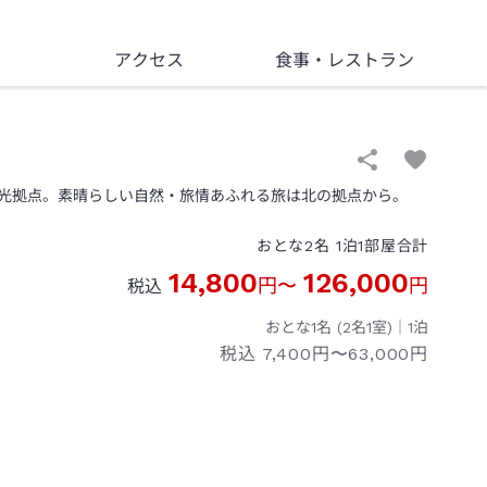
アクセス
食事
・レストラン
光拠点。素晴らしい自然・旅情あふれる旅は北の拠点から。
おとな
2
名
1
泊
1
部屋
合計
14,800
126,000
円
〜
円
税込
おとな1名 (
2
名1室)｜
1
泊
税込
7,400円〜63,000円