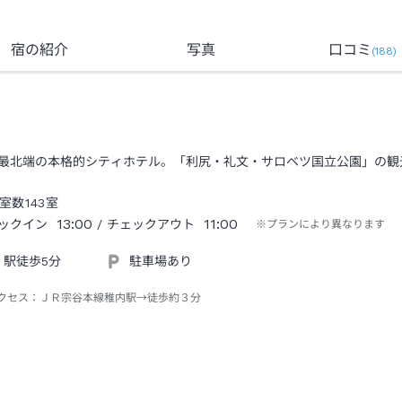
宿の紹介
写真
口コミ
(
188
)
最北端の本格的シティホテル。「利尻・礼文・サロベツ国立公園」の観
室数
143
室
13:00
11:00
ックイン
/ チェックアウト
※プランにより異なります
駅徒歩5分
駐車場あり
クセス：
ＪＲ宗谷本線稚内駅→徒歩約３分