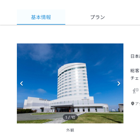
基本情報
プラン
日本
総客
チェ
ア
1
/
10
外観