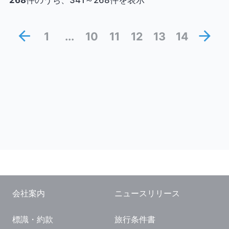
268
件のうち、341～268件を表示
閉じる
arrow_back
arrow_forward
1
...
10
11
12
13
14
会社案内
ニュースリリース
標識・約款
旅行条件書