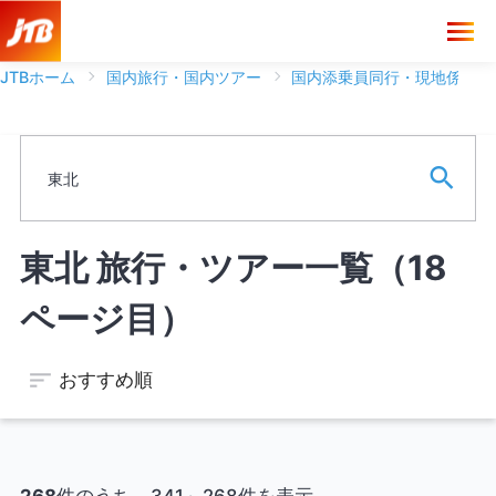
JTBホーム
国内旅行・国内ツアー
国内添乗員同行・現地係員ツ
ブランド
フリーワード
東北
※ワードは一語まで、スペースがある場合は文字として認識しま
東北 旅行・ツアー一覧（18
す。
ページ目）
空席のあるツアーのみを表示する
おすすめ順