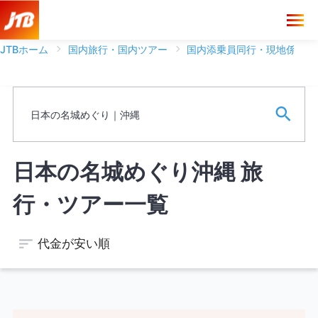
JTBホーム
国内旅行・国内ツアー
国内添乗員同行・現地係員ツ
ブランド
フリーワード
日本の名城めぐり｜沖縄
※ワードは一語まで、スペースがある場合は文字として認識しま
日本の名城めぐり沖縄 旅
す。
行・ツアー一覧
空席のあるツアーのみを表示する
代金が安い順