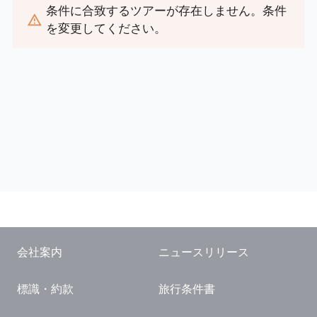
条件に合致するツアーが存在しません。条件
閉じる
を変更してください。
会社案内
ニュースリリース
標識・約款
旅行条件書