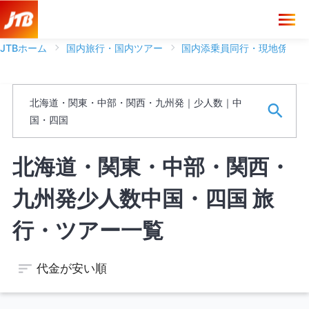
JTBホーム
国内旅行・国内ツアー
国内添乗員同行・現地係員ツ
ブランド
北海道・関東・中部・関西・九州発｜少人数｜中
フリーワード
国・四国
※ワードは一語まで、スペースがある場合は文字として認識しま
北海道・関東・中部・関西・
す。
九州発少人数中国・四国 旅
空席のあるツアーのみを表示する
行・ツアー一覧
代金が安い順