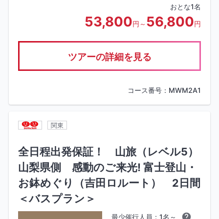
おとな1名
53,800
56,800
円～
円
ツアーの詳細を見る
コース番号：MWM2A1
関東
全日程出発保証！ 山旅（レベル5）
山梨県側 感動のご来光! 富士登山・
お鉢めぐり（吉田ロルート） 2日間
＜バスプラン＞
最少催行人員：1名～