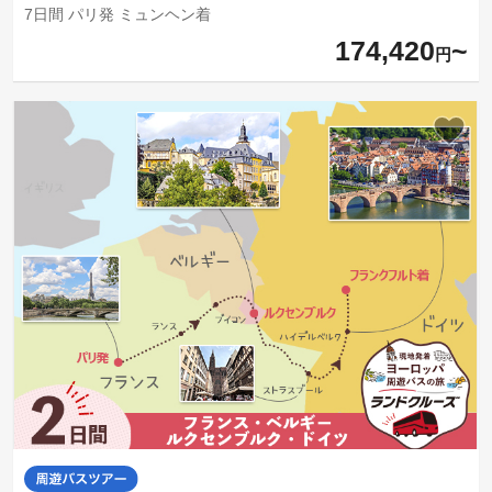
7日間 パリ発 ミュンヘン着
174,420
円