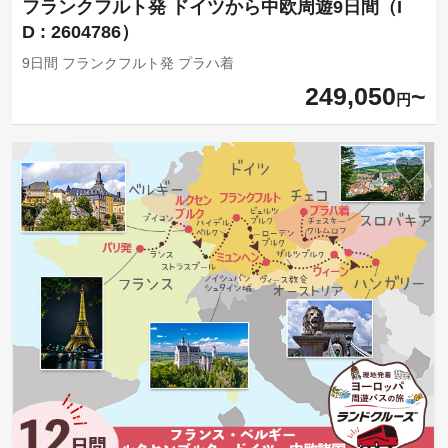
フランクフルト発 ドイツから中欧周遊9日間（I
D : 2604786）
9日間 フランクフルト発 プラハ着
249,050
円