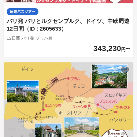
パリ発 パリとルクセンブルク、ドイツ、中欧周遊
12日間（ID : 2605633）
12日間 パリ発 プラハ着
343,230
円