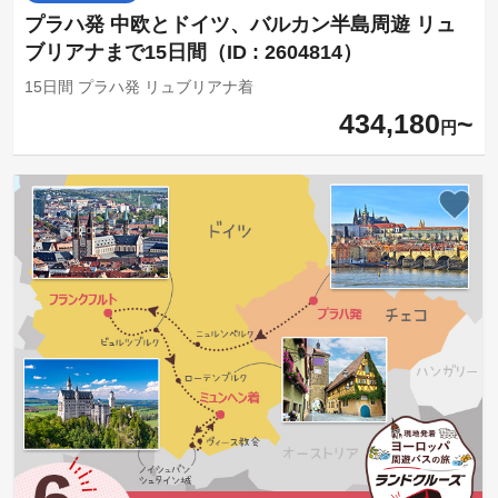
プラハ発 中欧とドイツ、バルカン半島周遊 リュ
ブリアナまで15日間（ID : 2604814）
15日間 プラハ発 リュブリアナ着
434,180
円