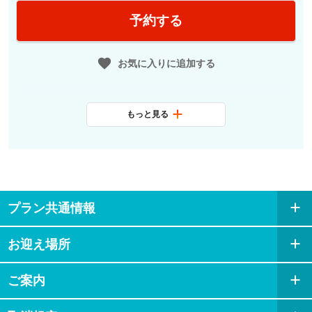
18:00
出発
予約する
チャオプラヤー川沿いの観光スポッ
ト、ワット・アルン（暁の寺）や王
宮などを眺めながら、伝統的なタイ
お気に入りに追加する
料理をお楽しみいただきます。
※ソフトドリンクの飲み放題付きで
もっと見る
す。
食事条件
夕食1回
20:00
現地解散
最少催行人数
1名
送迎
なし
プラン共通情報
食事条件
夕食1回
料金に含まれ
プレミアムセットメニュー＋ソフ
るサービス
お迎え場所
トドリンク飲み放題付き
最少催行人数
1名
※飲み放題は、セレクトメニュー
の中からお選びいただけます。
ご案内
送迎
なし
セレクトメニューに含まれていな