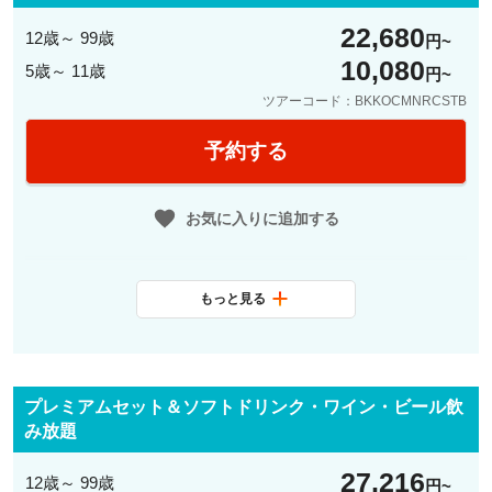
22,680
12歳～ 99歳
円
10,080
5歳～ 11歳
円
ツアーコード：BKKOCMNRCSTB
予約する
お気に入りに追加する
もっと見る
食事条件
夕食1回
最少催行人数
1名
プレミアムセット＆ソフトドリンク・ワイン・ビール飲
送迎
なし
み放題
料金に含まれ
スタンダードセットメニュー＆ソ
27,216
12歳～ 99歳
円