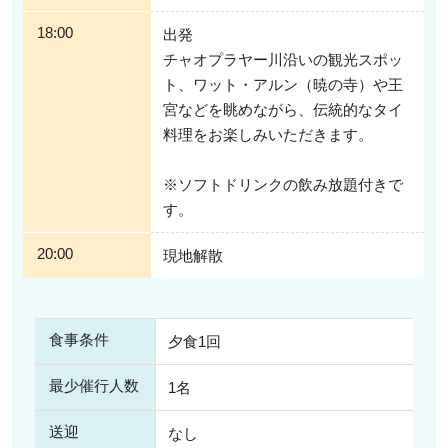
※メニューは仕入れ状況により、予告なく変更する場合があります
※5歳から11歳までのお子様にはキッズメニューを提供します。
18:00
出発
チャオプラヤー川沿いの観光スポッ
＜キッズメニュー＞
前菜（チキンナゲット、エビの生春巻き、エビの麺包み揚げ）、豚挽き肉と
ト、ワット・アルン（暁の寺）や王
春雨のクリアスープ、エビチャーハン、もち米とマンゴー、タイ伝統スイー
宮などを眺めながら、伝統的なタイ
ツ・プチ4種盛り
料理をお楽しみいただきます。
※ソフトドリンクの飲み放題付きで
す。
20:00
現地解散
食事条件
夕食1回
最少催行人数
1名
送迎
なし