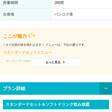
所要時間
2時間
出発地
バンコク発
ここが魅力！
✨タイ伝統の味を味わえます！ メニューは、下記の通りです。
スタンダードセットメニュー
🦀🥗
ロンプー(หลนปู)
もっと見る
自家製カニ肉入り煮たココナッツソースディップ、キンマの葉、イクラ
🦐🥗
グンソングリン（กุ้งซ่อนกลิ่น）
グリルエビ、エビのスフレ、エビのサラダ、チリライムドレッシング、アー
モンドクラッカー
🐔🍲
トムカーガイ(ต้มข่าไก่)
プラン詳細
チキンのココナッツスープ
🐟🍜
カオソイプラーコッド(ข้าวซอยปลาค๊อด)
コッドフィッシュのタイ北部風エッグヌードルカレー
🥩🍚
カオモックヌアヤーン(ข้าวหมกเนื้อย่าง)
スタンダードセット＆ソフトドリンク飲み放題
炭火焼タイ和牛 × （ターメリックなど）スパイス香るカレー風味の炊き込み
ジャスミンライス