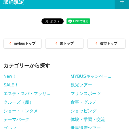
いものをご希望の場合、別途現地
料金に含まれ
取消規定
プレミアムセットメニュー＆ソフ
にてご精算をお願いいたします。
るサービス
トドリンク・ワイン・ビール飲み
※キッズセット（12歳以下）もソ
放題付き
フトドリンク飲み放題付きです。
※飲み放題は、セレクトメニュー
の中からお選びいただけます。
セレクトメニューに含まれていな
mybusトップ
国トップ
都市トップ
いものをご希望の場合、別途現地
にてご精算をお願いいたします。
※キッズセット（12歳以下）はソ
カテゴリーから探す
フトドリンク飲み放題付きです。
New！
MYBUSキャンペー...
SALE！
観光ツアー
エステ・スパ・マッサ...
マリンスポーツ
クルーズ（船）
食事・グルメ
ショー・エンタメ
ショッピング
テーマパーク
体験・学習・交流
ゴルフ
世界遺産ツアー