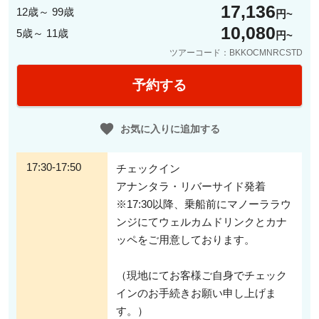
17,136
🥭🥥
カオニャオ・マムアン(ข้าวเหนียวมะม่วง)
12歳～ 99歳
円
もち米とマンゴーのデザート
10,080
5歳～ 11歳
🍨
タイ伝統のお菓子(ขนมไทยโบราณ)
円
タイ伝統スイーツ・プチ4種盛り
ツアーコード：BKKOCMNRCSTD
*****************************************
予約する
プレミアムセットメニュー
🦀🥗
プラー・プーアラスカ(พล่าปูอลาสก้า)
お気に入りに追加する
アラスカカニのスパイシーサラダ
🦐🥗
グンラーイスア・ルイスワン(กุ้งลายเสือลุยสวน)
クルマエビのポメロサラダ
17:30-17:50
チェックイン
🍄‍🟫🦐🦪🍲
トムカータレー(ต้มข่าทะเล)
シーフードのココナッツスープ
アナンタラ・リバーサイド発着
🐟
ホーモック・プラーコッド(ห่อหมกปลาค็อด)
※17:30以降、乗船前にマノーララウ
コッドの蒸しレッドカレー
ンジにてウェルカムドリンクとカナ
🥩
ゲーンマッサマンヌア(แกงมัสมั่นเนื้อวากิว)
和牛のマッサマンカレー
ッペをご用意しております。
🥭🥥
カオニャオ・マムアン(ข้าวเหนียวมะม่วง)
もち米とマンゴーのデザート
（現地にてお客様ご自身でチェック
🍨
タイ伝統のお菓子(ขนมไทยโบราณ)
タイ伝統スイーツ・プチ4種盛り
インのお手続きお願い申し上げま
す。）
*****************************************