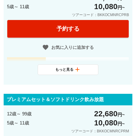
るサービス
フトドリンク・ハウスワイン・ビ
10,080
5歳～ 11歳
円
ールの飲み放題付き
ツアーコード：BKKOCMNRCPRB
※飲み放題は、セレクトメニュー
の中からお選びいただけます。
予約する
セレクトメニューに含まれていな
いものをご希望の場合、別途現地
お気に入りに追加する
にてご精算をお願いいたします。
※キッズセット（12歳以下）はソ
17:30-17:50
フトドリンク飲み放題付きです。
チェックイン
もっと見る
アナンタラ・リバーサイド発着
※17:30以降、乗船前にマノーララウ
ンジにてウェルカムドリンクとカナ
ッペをご用意しております。
プレミアムセット＆ソフトドリンク飲み放題
（現地にてお客様ご自身でチェック
22,680
12歳～ 99歳
円
インのお手続きお願い申し上げま
10,080
5歳～ 11歳
円
す。）
ツアーコード：BKKOCMNRCPRM