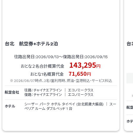
台北
航空券+ホテル
2
泊
台
往路出発日:
2026/09/13
～復路出発日:
2026/09/15
143,295
おとな２名合計概算代金
円
71,650
おとな1名概算代金
円
2026/08/07
時点、2名1室利用時、燃油・空港税込・サービス料込
往路：
チャイナエアライン
｜
エコノミークラス
航空会社
復路：
チャイナエアライン
｜
エコノミークラス
シーザー パーク ホテル タイペイ (台北凱撒大飯店)
｜
スー
ホテル
航
ペリア ルーム ダブルベッド 1 台
ホ