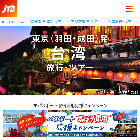
JTBホーム
海外旅行・海外ツアー
アジア旅行・ツアー
台湾旅行・ツアー
東京（羽田・成田）発
台湾
旅行・ツアー
夕暮れの阿妹茶酒館 九份
▼パスポート取得費用応援キャンペーン