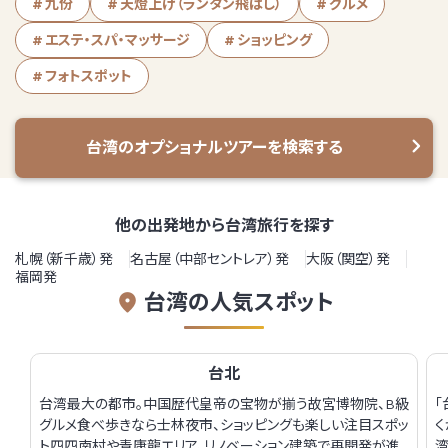
九份
天燈上げ（ランタン飛ばし）
グルメ
エステ・スパ・マッサージ
ショッピング
フォトスポット
台湾のオプショナルツアーを検索する
他の出発地から台湾旅行を探す
札幌（新千歳）発
名古屋（中部セントレア）発
大阪（関空）発
福岡発
台湾の人気スポット
台北
台湾最大の都市。中国歴代皇帝の宝物が揃う故宮博物院、B級
「
グルメ食べ歩きなら士林夜市、ショッピングも楽しい注目スポッ
ト四四南村や青康龍エリア、リノベーション建築で再開発が進
湾