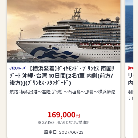
【横浜発着】ﾀﾞｲﾔﾓﾝﾄﾞ･ﾌﾟﾘﾝｾｽ 南国ﾘ
ｿﾞｰﾄ 沖縄･台湾 10日間[2名1室 内側(前方/
リッ
後方)](ﾌﾟﾘﾝｾｽ･ｽﾀﾝﾀﾞｰﾄﾞ)
内
航路：横浜出港～基隆（台湾）～石垣島～那覇～横浜帰港
羽田
す！
169,000
円
2名1室利用/おとな1名/
燃油別
設定日：2027/06/23