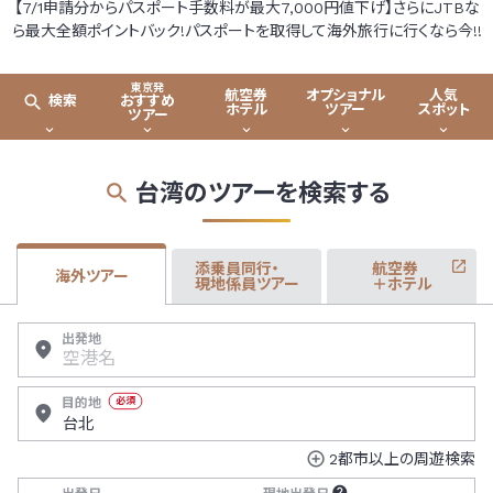
【7/1申請分からパスポート手数料が最大7,000円値下げ】さらにJTBな
ら最大全額ポイントバック!パスポートを取得して海外旅行に行くなら今!!
東京発
航空券
オプショナル
人気
おすすめ
検索
ホテル
ツアー
スポット
ツアー
台湾のツアーを検索する
添乗員同行・
航空券
海外ツアー
現地係員ツアー
＋ホテル
出発地
目的地
必須
2都市以上の周遊検索