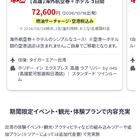
【高雄】海外航空券＋ホテル
3
日間
72,600
円
（
2026/10/18
出発）
燃油サーチャージ・空港税込み
2026/06/26
時点、
2
名1室利用時、おとな1名概算料金
海外航空券＋ホテルのシンプルなコース！ ※空港～ホテル
1泊
間の空港送迎は含まれません。ご自身でご移動となります。
ル小
往復:
タイガーエアー台湾
ホリデー イン エクスプレス 高雄 ラブ リバー by IHG
(高雄愛河智選假日酒店)
｜
スタンダード ツインルー
ム
期間限定イベント・観光・体験プランで内容充実
台湾の体験イベント・観光・アクティビティなどの組み込みツアーや追
加プラン（※ツアーによっては追加代金要）で充実旅