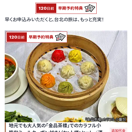
120
早期予約特典
日前
早くお申込みいただくと、台北の旅は、もっと充実！
120
早期予約特典
日前
「金品茶楼」カラフル小籠包
地元でも大人気の「金品茶楼」でのカラフル小
追加代金