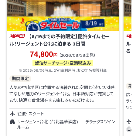
【8/19までの予約限定】夏旅タイムセー
ル！リージェント台北に泊まる
3
日間
ル！
74,800
る！
円
（
2026/09/29
出発）
燃油サーチャージ・空港税込み
2026/08/06
時点、
2
名1室利用時、おとな1名概算料金
期間限定
期
人気の中山地区に位置する洗練された空間と心地よいおも
てなしが魅力のリージェント台北。 日本語対応が充実して
広々
おり、快適な台北滞在をお楽しみいただけます。
ラウ
ワン
往復:
スクート
きで
以下
リージェント台北 (台北晶華酒店)
｜
デラックスツイン
ルーム