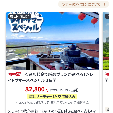
ツアーのアイコンについて
成田・羽田
発
羽
＜追加代金で厳選プランが選べる！＞レ
イトサマースペシャル
3
日間
間
82,800
円
（
2026/10/27
出発）
燃油サーチャージ・空港税込み
2026/08/04
時点、
2
名1室利用時、おとな1名概算料金
空
久しぶりの海外旅行におすすめ！送迎付きを選べて安心！マ