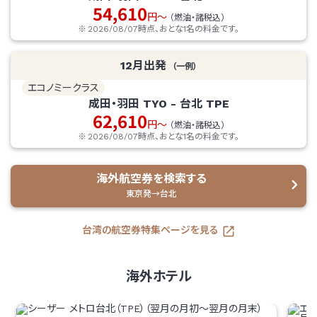
54,610
円～
（燃油・諸税込）
2026/08/07
時点、おとな1名の料金です。
12
月出発
（一例）
エコノミークラス
成田・羽田
TYO
-
台北
TPE
62,610
円～
（燃油・諸税込）
2026/08/07
時点、おとな1名の料金です。
海外航空券を検索する
東京発→台北
台湾の航空券特集ページを見る
海外ホテル