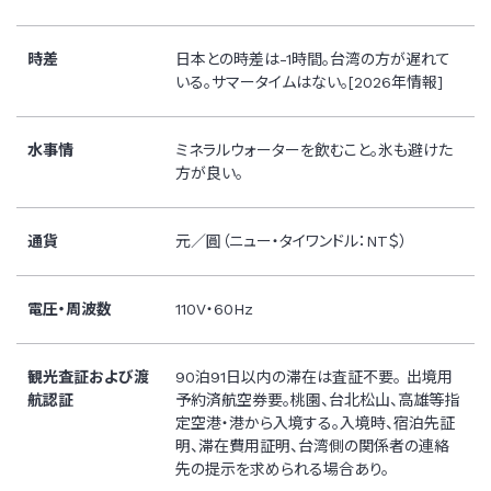
時差
日本との時差は-1時間。台湾の方が遅れて
いる。サマータイムはない。[2026年情報]
水事情
ミネラルウォーターを飲むこと。氷も避けた
方が良い。
通貨
元／圓（ニュー・タイワンドル：NT＄）
電圧・周波数
110V・60Hz
観光査証および渡
90泊91日以内の滞在は査証不要。 出境用
航認証
予約済航空券要。桃園、台北松山、高雄等指
定空港・港から入境する。入境時、宿泊先証
明、滞在費用証明、台湾側の関係者の連絡
先の提示を求められる場合あり。