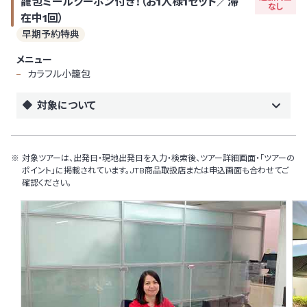
籠包ミールクーポン付き！（お1人様1セット／滞
なし
在中1回）
早期予約特典
メニュー
カラフル小籠包
対象について
対象ツアーは、出発日・現地出発日を入力・検索後、ツアー詳細画面・「ツアーの
ポイント」に掲載されています。JTB商品取扱店または申込画面も合わせてご
確認ください。