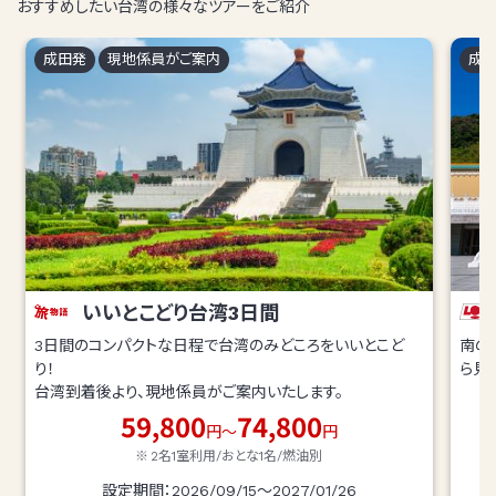
おすすめしたい台湾の様々なツアーをご紹介
成田
発
現地係員がご案内
成
いいとこどり台湾3日間
3日間のコンパクトな日程で台湾のみどころをいいとこど
南の
り！
ら見
台湾到着後より、現地係員がご案内いたします。
59,800
74,800
円～
円
2名1室利用/おとな1名/
燃油別
設定期間：2026/09/15～2027/01/26