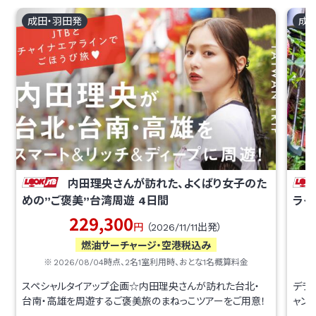
成田・羽田
発
成
内田理央さんが訪れた、よくばり女子のた
めの”ご褒美”台湾周遊
4
日間
ライ
229,300
円
（
2026/11/11
出発）
燃油サーチャージ・空港税込み
2026/08/04
時点、
2
名1室利用時、おとな1名概算料金
スペシャルタイアップ企画☆内田理央さんが訪れた台北・
デラ
台南・高雄を周遊するご褒美旅のまねっこツアーをご用意！
ャン