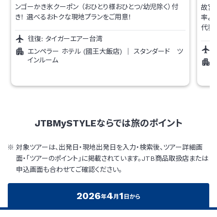
ンゴーかき氷クーポン （おひとり様おひとつ/幼児除く）付
故宮
き！ 選べるおトクな現地プランをご用意！
率よ
代表
往復:
タイガーエアー台湾
エンペラー ホテル (國王大飯店)
｜
スタンダード ツ
インルーム
JTBMySTYLEならでは
旅のポイント
対象ツアーは、出発日・現地出発日を入力・検索後、ツアー詳細画
面・「ツアーのポイント」に掲載されています。JTB商品取扱店または
申込画面も合わせてご確認ください。
2026
4
1
年
月
日から