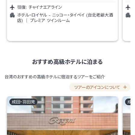
往復:
チャイナエアライン
ホテル・ロイヤル - ニッコー・タイペイ (台北老爺大酒
店)
｜
プレミア ツインルーム
おすすめ高級ホテルに泊まる
台湾のおすすめの高級ホテルに宿泊するツアーをご紹介
ツアーのアイコンについて
成田・羽田
発
成