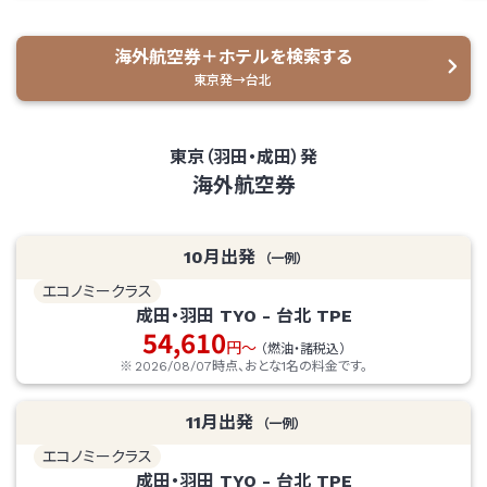
海外航空券＋ホテルを検索する
東京発→台北
東京（羽田・成田）発
海外航空券
10
月出発
（一例）
エコノミークラス
成田・羽田
TYO
-
台北
TPE
54,610
円～
（燃油・諸税込）
2026/08/07
時点、おとな1名の料金です。
11
月出発
（一例）
エコノミークラス
成田・羽田
TYO
-
台北
TPE