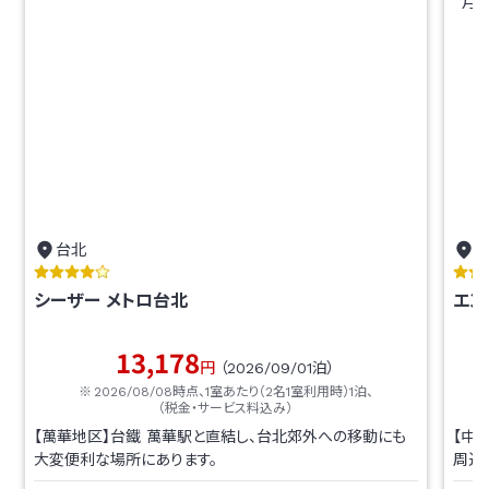
台北
シーザー メトロ台北
エン
13,178
円
（
2026/09/01
泊）
2026/08/08
時点、1室あたり（2名1室利用時）1泊、
（税金・サービス料込み）
【萬華地区】台鐵 萬華駅と直結し、台北郊外への移動にも
【中
大変便利な場所にあります。
周辺