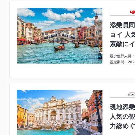
添乗員同
ョイ 人
素敵にイ
最少催行人員：
設定期間：2026
現地添乗
人気の観
力総めぐ