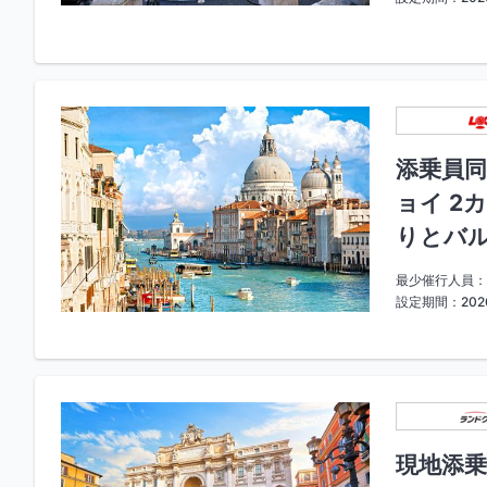
添乗員同
ョイ 2
りとバル
最少催行人員：
設定期間：2026
現地添乗