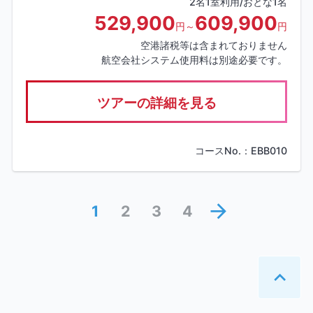
2名1室利用/おとな1名
529,900
609,900
円～
円
空港諸税等は含まれておりません
航空会社システム使用料は別途必要です。
ツアーの詳細を見る
コースNo.：EBB010
arrow_forward
1
2
3
4