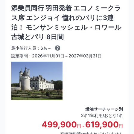
添乗員同行 羽田発着 エコノミークラ
ス席 エンジョイ 憧れのパリに3連
泊！ モンサンミッシェル・ロワール
古城とパリ 8日間
最少催行人員：6名～
設定期間：2026年11月01日～2027年03月31日
燃油サーチャージ別
2名1室利用/おとな1名
499,900
619,900
円～
円
空港諸税等は含まれておりません