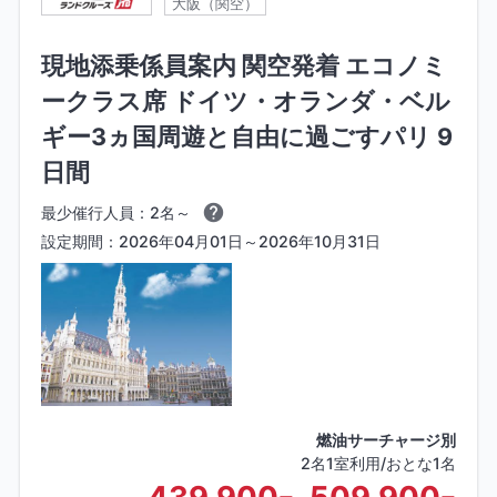
大阪（関空）
現地添乗係員案内 関空発着 エコノミ
ークラス席 ドイツ・オランダ・ベル
ギー3ヵ国周遊と自由に過ごすパリ 9
日間
最少催行人員：2名～
設定期間：2026年04月01日～2026年10月31日
燃油サーチャージ別
2名1室利用/おとな1名
439,900
509,900