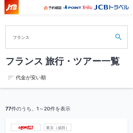
予約
確認
出発日
旅行日数
フランス
フランス 旅行・ツアー一覧
フリーワード
代金が安い順
※ワードは一語まで、スペースがある場合は文字として認識しま
す。
空席のあるツアーのみを表示する
77
件のうち、1～20件を表示
東京（成田）