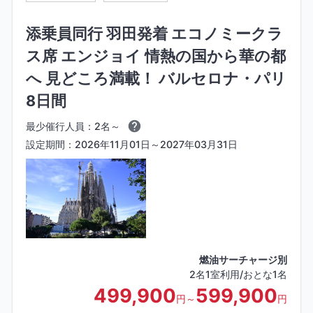
添乗員同行 羽田発着 エコノミークラ
ス席 エンジョイ 情熱の国から華の都
へ 見どころ満載！ バルセロナ・パリ
8日間
最少催行人員：2名～
設定期間：2026年11月01日～2027年03月31日
燃油サーチャージ別
2名1室利用/おとな1名
499,900
599,900
円～
円