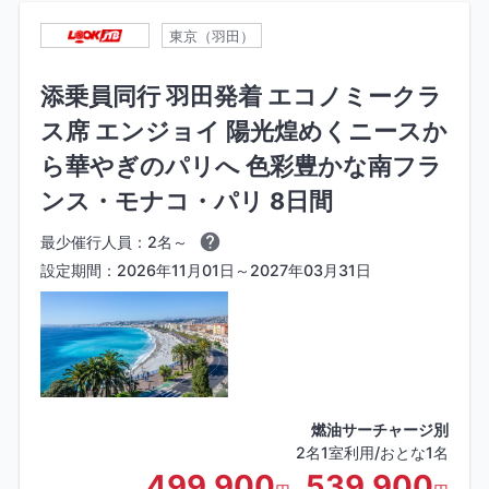
東京（羽田）
添乗員同行 羽田発着 エコノミークラ
ス席 エンジョイ 陽光煌めくニースか
ら華やぎのパリへ 色彩豊かな南フラ
ンス・モナコ・パリ 8日間
最少催行人員：2名～
設定期間：2026年11月01日～2027年03月31日
燃油サーチャージ別
2名1室利用/おとな1名
499,900
539,900