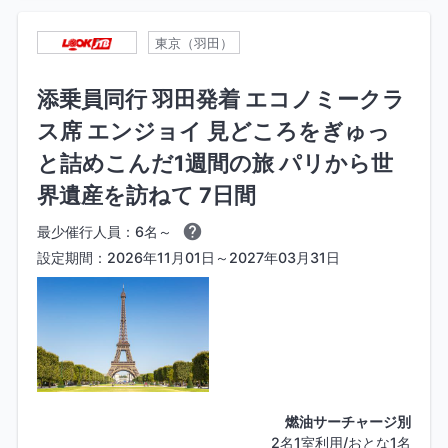
東京（羽田）
添乗員同行 羽田発着 エコノミークラ
ス席 エンジョイ 見どころをぎゅっ
と詰めこんだ1週間の旅 パリから世
界遺産を訪ねて 7日間
最少催行人員：6名～
設定期間：2026年11月01日～2027年03月31日
燃油サーチャージ別
2名1室利用/おとな1名