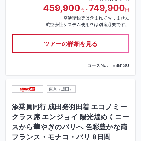
459,900
749,900
円～
円
空港諸税等は含まれておりません
航空会社システム使用料は別途必要です。
ツアーの詳細を見る
コースNo.：EBB13U
東京（成田）
添乗員同行 成田発羽田着 エコノミー
クラス席 エンジョイ 陽光煌めくニー
スから華やぎのパリへ 色彩豊かな南
フランス・モナコ・パリ 8日間