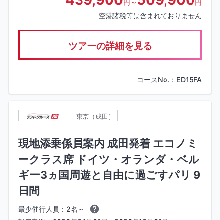
円～
円
空港諸税等は含まれておりません
ツアーの詳細を見る
コースNo.：ED15FA
東京（成田）
現地添乗係員案内 成田発着 エコノミ
ークラス席 ドイツ・オランダ・ベル
ギー3ヵ国周遊と自由に過ごすパリ 9
日間
最少催行人員：2名～