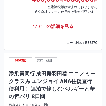
円～
円
空港諸税等は含まれておりません
航空会社システム使用料は別途必要です。
ツアーの詳細を見る
コースNo.：EBB170
東京（成田）
添乗員同行 成田発羽田着 エコノミー
クラス席 エンジョイ ANA往復直行
便利用！ 連泊で愉しむベルギーと華
の都パリ 8日間
最少催行人員：6名～