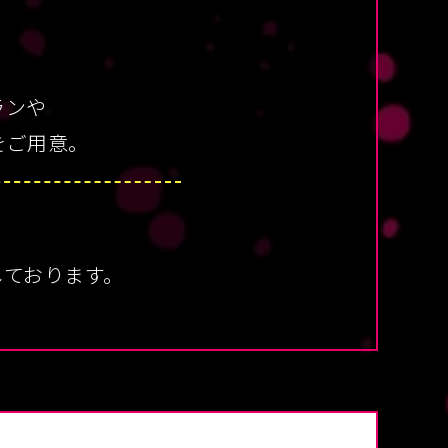
ランや
をご用意。
しております。