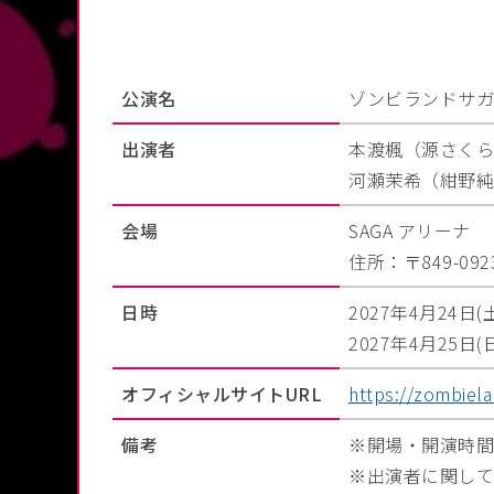
公演名
ゾンビランドサガ20
出演者
本渡楓（源さくら
河瀬茉希（紺野純
会場
SAGA アリーナ
住所：〒849-0
日時
2027年4月24日(土)
2027年4月25日(日)
オフィシャルサイトURL
https://zombiel
備考
開場・開演時間
出演者に関して