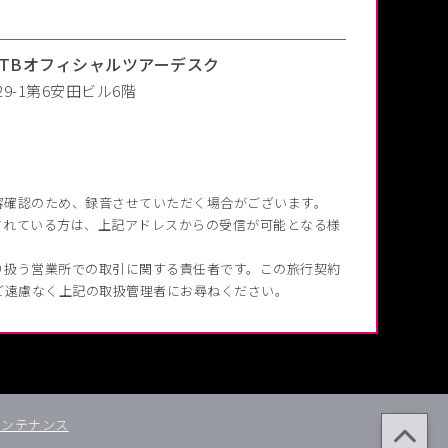
 JTBオフィシャルツアーデスク
9-1第6安田ビル6階
容確認のため、録音させていただく場合がございます。
されている方は、上記アドレスからの受信が可能となる様
り扱う営業所での取引に関する責任者です。この旅行契約
ご遠慮なく上記の取扱管理者にお尋ねください。
メンテナンス