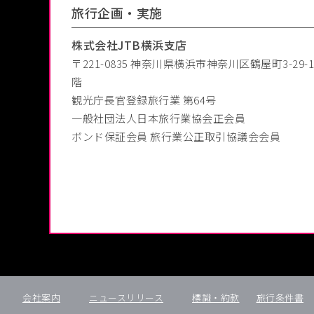
旅行企画・実施
株式会社JTB横浜支店
〒221-0835
神奈川県横浜市神奈川区鶴屋町3-29-
階
観光庁長官登録旅行業 第64号
一般社団法人日本旅行業協会正会員
ボンド保証会員 旅行業公正取引協議会会員
会社案内
ニュースリリース
標識・約款
旅行条件書