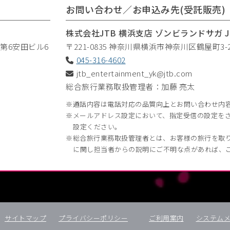
お問い合わせ／お申込み先(受託販売)
株式会社JTB 横浜支店 ゾンビランドサガ
1第6安田ビル6
〒221-0835
神奈川県横浜市神奈川区鶴屋町3-2
045-316-4602
jtb_entertainment_yk@jtb.com
総合旅行業務取扱管理者：加藤 亮太
通話内容は電話対応の品質向上とお問い合わせ内
メールアドレス設定において、指定受信の設定を
設定ください。
総合旅行業務取扱管理者とは、お客様の旅行を取
に関し担当者からの説明にご不明な点があれば、
サイトマップ
プライバシーポリシー
ご利用案内
システム