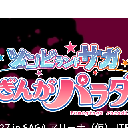
27
in SAGA アリーナ（仮）
J