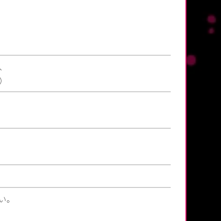
、
）
い。