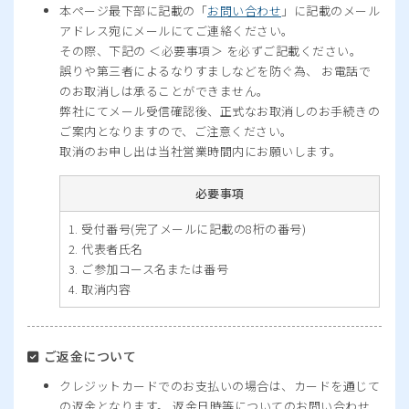
本ページ最下部に記載の「
お問い合わせ
」に記載のメール
アドレス宛にメールにてご連絡ください。
その際、下記の ＜必要事項＞ を必ずご記載ください。
誤りや第三者によるなりすましなどを防ぐ為、 お電話で
のお取消しは承ることができません。
弊社にてメール受信確認後、正式なお取消しのお手続きの
ご案内となりますので、ご注意ください。
取消のお申し出は当社営業時間内にお願いします。
必要事項
受付番号(完了メールに記載の8桁の番号)
代表者氏名
ご参加コース名または番号
取消内容
ご返金について
クレジットカードでのお支払いの場合は、カードを通じて
の返金となります。 返金日時等についてのお問い合わせ