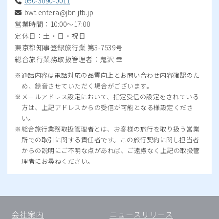
050-3090-0011
bwt.entera@jbn.jtb.jp
営業時間：10:00～17:00
定休日：土・日・祝日
東京都知事登録旅行業 第3-7539号
総合旅行業務取扱管理者：鬼沢 幸
通話内容は電話対応の品質向上とお問い合わせ内容確認のた
め、録音させていただく場合がございます。
メールアドレス設定において、指定受信の設定をされている
方は、上記アドレスからの受信が可能となる様設定くださ
い。
総合旅行業務取扱管理者とは、お客様の旅行を取り扱う営業
所での取引に関する責任者です。この旅行契約に関し担当者
からの説明にご不明な点があれば、ご遠慮なく上記の取扱管
理者にお尋ねください。
会社案内
ニュースリリース