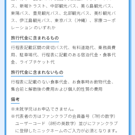
ス、新報トラスト、中部観光バス、美ら島観光バス、
東陽バス、豊見観光バス、北部観光バス、美杉観光バ
ス、伊江島観光バス、東京バス（沖縄）、家康コーポ
レーション のいずれか
旅行代金に含まれるもの
行程表記載区間の貸切バス代、有料道路代、乗務員費
用、駐車場代、行程表に記載のある宿泊代金・食事代
金、ライブチケット代
旅行代金に含まれないもの
行程表に記載のない食事代金、お食事時お飲物代金、
集合前と解散後の費用および個人的性質の費用
備考
未就学児はお申込できません。
代表者の方はファンクラブの会員番号（7桁の数字）
ユーザーコード（8桁の英数字）並びにファンクラブ
に登録したニックネームのご入力が必須となります。