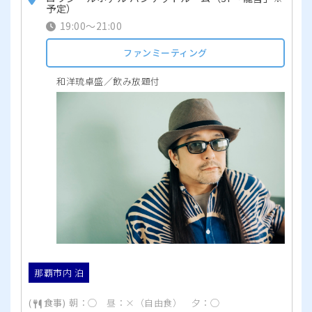
予定）
19:00～21:00
ファンミーティング
和洋琉卓盛／飲み放題付
那覇市内 泊
朝：◯ 昼：×（自由食） 夕：◯